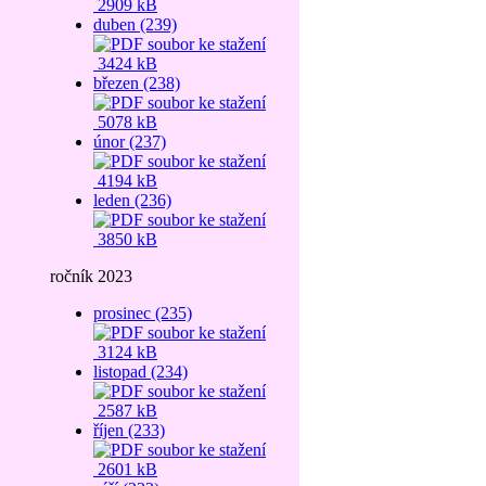
2909 kB
duben (239)
3424 kB
březen (238)
5078 kB
únor (237)
4194 kB
leden (236)
3850 kB
ročník 2023
prosinec (235)
3124 kB
listopad (234)
2587 kB
říjen (233)
2601 kB