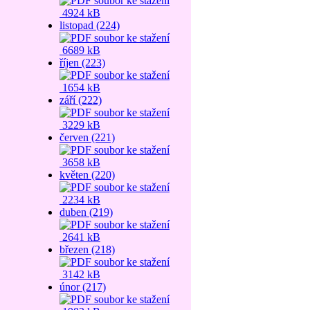
4924 kB
listopad (224)
6689 kB
říjen (223)
1654 kB
září (222)
3229 kB
červen (221)
3658 kB
květen (220)
2234 kB
duben (219)
2641 kB
březen (218)
3142 kB
únor (217)