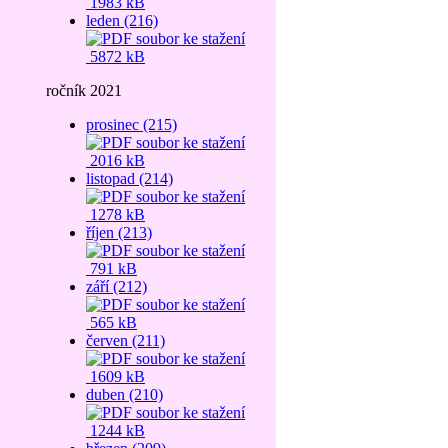
1983 kB
leden (216)
5872 kB
ročník 2021
prosinec (215)
2016 kB
listopad (214)
1278 kB
říjen (213)
791 kB
září (212)
565 kB
červen (211)
1609 kB
duben (210)
1244 kB