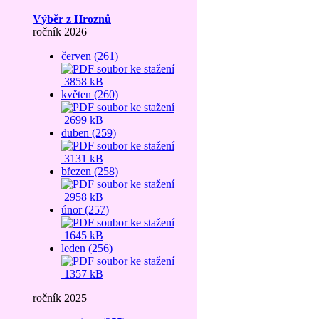
Výběr z Hroznů
ročník 2026
červen (261)
3858 kB
květen (260)
2699 kB
duben (259)
3131 kB
březen (258)
2958 kB
únor (257)
1645 kB
leden (256)
1357 kB
ročník 2025