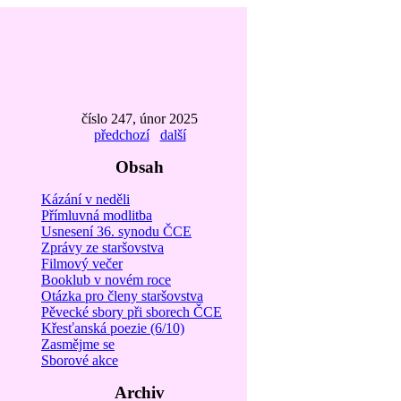
číslo 247, únor 2025
předchozí
další
Obsah
Kázání v neděli
Přímluvná modlitba
Usnesení 36. synodu ČCE
Zprávy ze staršovstva
Filmový večer
Booklub v novém roce
Otázka pro členy staršovstva
Pěvecké sbory při sborech ČCE
Křesťanská poezie (6/10)
Zasmějme se
Sborové akce
Archiv