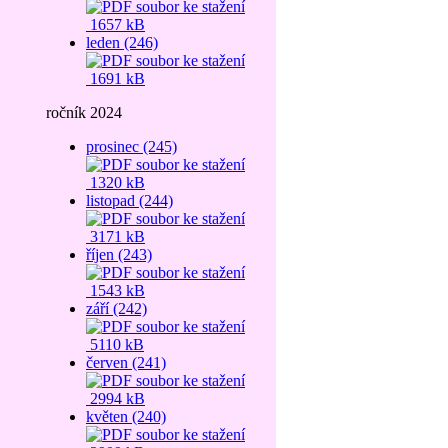
1657 kB
leden (246)
1691 kB
ročník 2024
prosinec (245)
1320 kB
listopad (244)
3171 kB
říjen (243)
1543 kB
září (242)
5110 kB
červen (241)
2994 kB
květen (240)