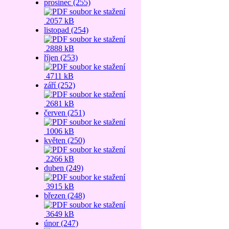
prosinec (255)
2057 kB
listopad (254)
2888 kB
říjen (253)
4711 kB
září (252)
2681 kB
červen (251)
1006 kB
květen (250)
2266 kB
duben (249)
3915 kB
březen (248)
3649 kB
únor (247)