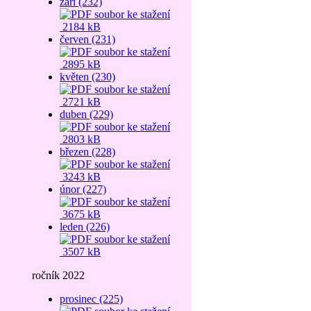
září (232)
2184 kB
červen (231)
2895 kB
květen (230)
2721 kB
duben (229)
2803 kB
březen (228)
3243 kB
únor (227)
3675 kB
leden (226)
3507 kB
ročník 2022
prosinec (225)