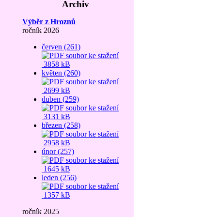
Archiv
Výběr z Hroznů
ročník 2026
červen (261)
3858 kB
květen (260)
2699 kB
duben (259)
3131 kB
březen (258)
2958 kB
únor (257)
1645 kB
leden (256)
1357 kB
ročník 2025