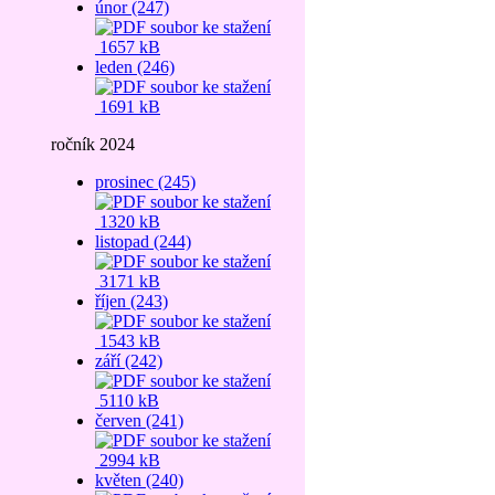
únor (247)
1657 kB
leden (246)
1691 kB
ročník 2024
prosinec (245)
1320 kB
listopad (244)
3171 kB
říjen (243)
1543 kB
září (242)
5110 kB
červen (241)
2994 kB
květen (240)