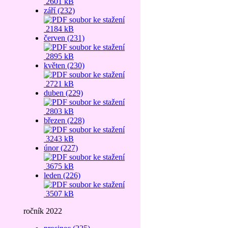
2601 kB
září (232)
2184 kB
červen (231)
2895 kB
květen (230)
2721 kB
duben (229)
2803 kB
březen (228)
3243 kB
únor (227)
3675 kB
leden (226)
3507 kB
ročník 2022