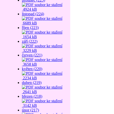
prosinec (225)
4924 kB
listopad (224)
6689 kB
říjen (223)
1654 kB
září (222)
3229 kB
červen (221)
3658 kB
květen (220)
2234 kB
duben (219)
2641 kB
březen (218)
3142 kB
únor (217)