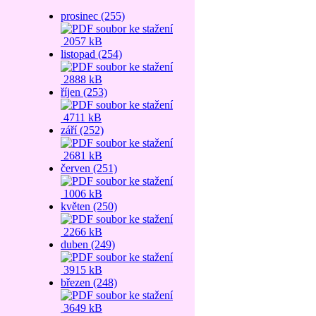
prosinec (255)
2057 kB
listopad (254)
2888 kB
říjen (253)
4711 kB
září (252)
2681 kB
červen (251)
1006 kB
květen (250)
2266 kB
duben (249)
3915 kB
březen (248)
3649 kB