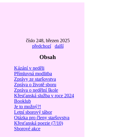
číslo 248, březen 2025
předchozí
další
Obsah
Kázání v neděli
Přímluvná modlitba
Zprávy ze staršovstva
Zpráva o životě sboru
Zpráva o nedělní škole
Křesťanská služba v roce 2024
Booklub
Je to možný?!
Letní sborový tábor
Otázka pro členy staršovstva
Křesťanská poezie (7/10)
Sborové akce