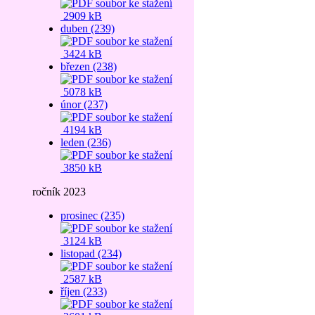
2909 kB
duben (239)
3424 kB
březen (238)
5078 kB
únor (237)
4194 kB
leden (236)
3850 kB
ročník 2023
prosinec (235)
3124 kB
listopad (234)
2587 kB
říjen (233)