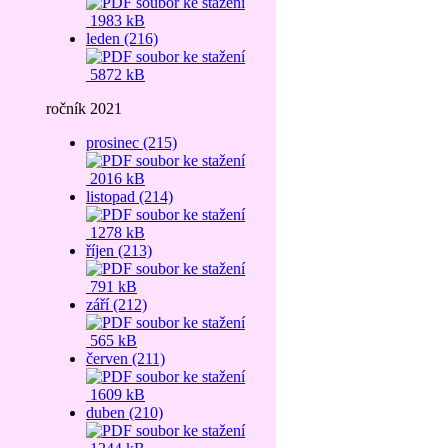
1983 kB
leden (216)
5872 kB
ročník 2021
prosinec (215)
2016 kB
listopad (214)
1278 kB
říjen (213)
791 kB
září (212)
565 kB
červen (211)
1609 kB
duben (210)