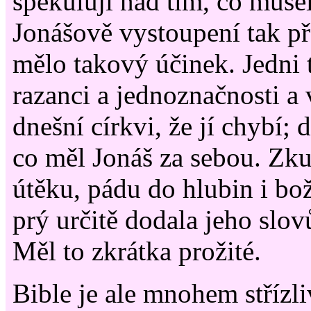
spekulují nad tím, co muse
Jonášově vystoupení tak př
mělo takový účinek. Jedni t
razanci a jednoznačnosti a 
dnešní církvi, že jí chybí; 
co měl Jonáš za sebou. Zku
útěku, pádu do hlubin i b
prý určitě dodala jeho slov
Měl to zkrátka prožité.
Bible je ale mnohem střízli