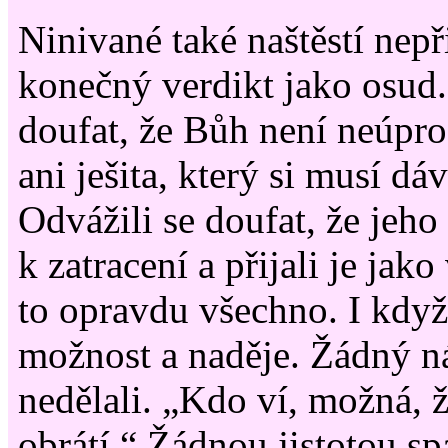
Ninivané také naštěstí nepř
konečný verdikt jako osud.
doufat, že Bůh není neúpro
ani ješita, který si musí dá
Odvážili se doufat, že jeho
k zatracení a přijali je jak
to opravdu všechno. I když
možnost a naděje. Žádný ná
nedělali. „Kdo ví, možná, ž
obrátí.“ Žádnou jistotou s