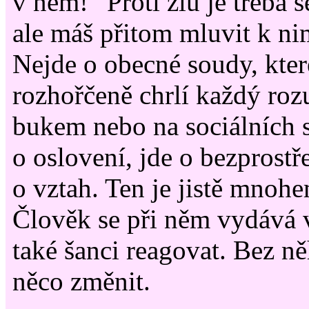
v něm!“ Proti zlu je třeba s
ale máš přitom mluvit k nim
Nejde o obecné soudy, kter
rozhořčeně chrlí každý ro
bukem nebo na sociálních s
o oslovení, jde o bezprostř
o vztah. Ten je jistě mnohe
Člověk se při něm vydává 
také šanci reagovat. Bez ně
něco změnit.