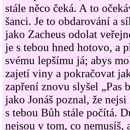
stále něco čeká. A to oček
šanci. Je to obdarování a s
jako Zacheus odolat veřejn
je s tebou hned hotovo, a př
svému lepšímu já; abys mo
zajetí viny a pokračovat ja
zapření znovu slyšel „Pas 
jako Jonáš poznal, že nejsi
s tebou Bůh stále počítá. D
nejsou v tom, co nemusíš, 