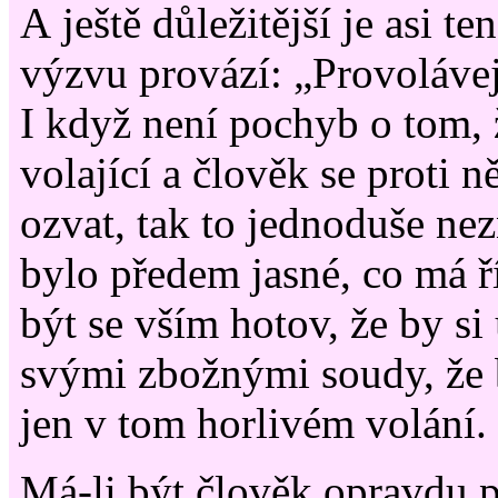
A ještě důležitější je asi te
výzvu provází: „Provolávej
I když není pochyb o tom, 
volající a člověk se proti 
ozvat, tak to jednoduše ne
bylo předem jasné, co má ř
být se vším hotov, že by si 
svými zbožnými soudy, že 
jen v tom horlivém volání.
Má-li být člověk opravdu 