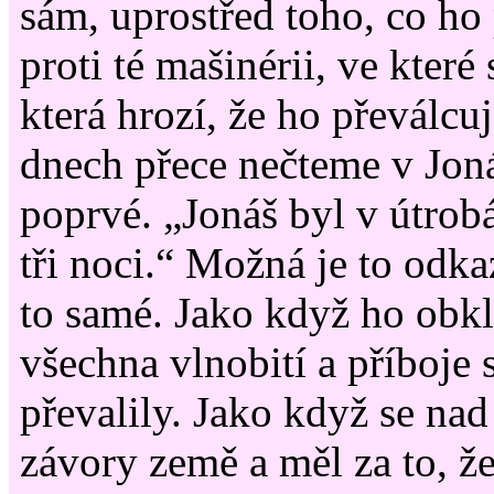
sám, uprostřed toho, co ho
proti té mašinérii, ve které
která hrozí, že ho převálcuj
dnech přece nečteme v Jon
poprvé. „Jonáš byl v útrobá
tři noci.“ Možná je to odk
to samé. Jako když ho obkl
všechna vlnobití a příboje 
převalily. Jako když se nad
závory země a měl za to, že