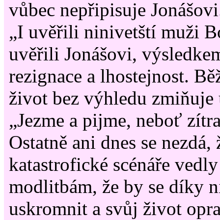
vůbec nepřipisuje Jonášovi
„I uvěřili ninivetští muži
uvěřili Jonášovi, výsledke
rezignace a lhostejnost. Bě
život bez výhledu zmiňuje 
„Jezme a pijme, neboť zítr
Ostatně ani dnes se nezdá, 
katastrofické scénáře vedly 
modlitbám, že by se díky n
uskromnit a svůj život opr