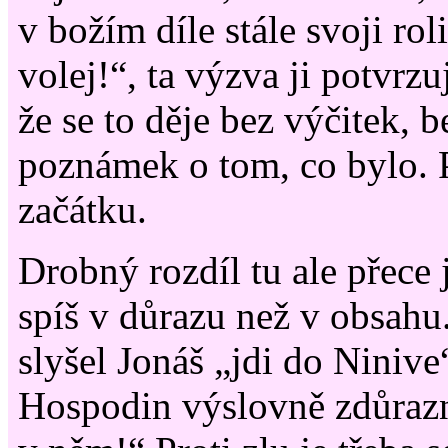
v božím díle stále svoji roli
volej!“, ta výzva ji potvrzu
že se to děje bez výčitek, 
poznámek o tom, co bylo. P
začátku.
Drobný rozdíl tu ale přece
spíš v důrazu než v obsah
slyšel Jonáš „jdi do Ninive“
Hospodin výslovně zdůrazn