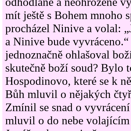
odhodlaně a neohroženě vy
mít ještě s Bohem mnoho s
procházel Ninive a volal: „J
a Ninive bude vyvráceno.“
jednoznačně ohlašoval boží
skutečně boží soud? Bylo 
Hospodinovo, které se k n
Bůh mluvil o nějakých čtyř
Zmínil se snad o vyvrácen
mluvil o do nebe volajícím