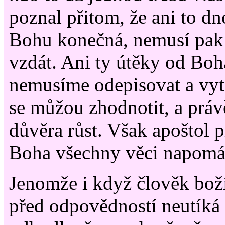
poznal přitom, že ani to d
Bohu konečná, nemusí pak
vzdát. Ani ty útěky od Boh
nemusíme odepisovat a vyt
se můžou zhodnotit, a prá
důvěra růst. Však apoštol p
Boha všechny věci napomá
Jenomže i když člověk boží
před odpovědností neutíká 