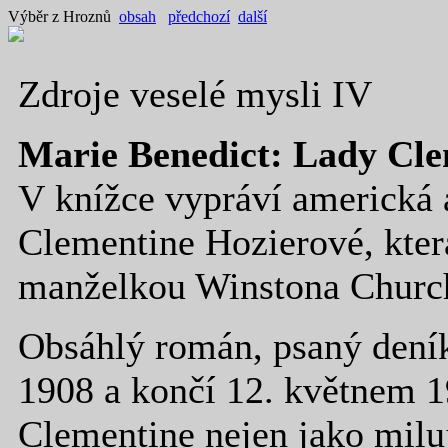
Výběr z Hroznů
obsah
předchozí
další
Zdroje veselé mysli IV
Marie Benedict: Lady Cl
V knížce vypráví americká 
Clementine Hozierové, která
manželkou Winstona Church
Obsáhlý román, psaný dení
1908 a končí 12. květnem 1
Clementine nejen jako miluj