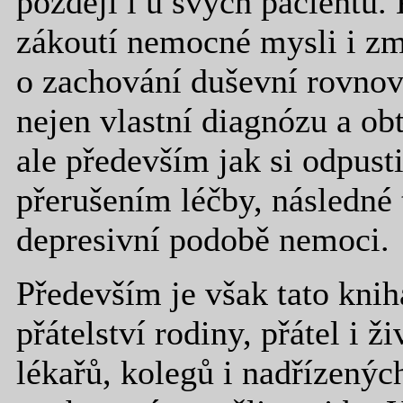
později i u svých pacientů.
zákoutí nemocné mysli i z
o zachování duševní rovnová
nejen vlastní diagnózu a obt
ale především jak si odpust
přerušením léčby, následné 
depresivní podobě nemoci.
Především je však tato knih
přátelství rodiny, přátel i ž
lékařů, kolegů i nadřízených