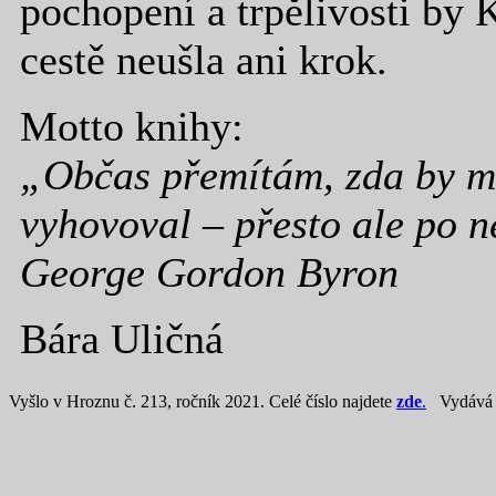
pochopení a trpělivosti by 
cestě neušla ani krok.
Motto knihy:
„Občas přemítám, zda by mi
vyhovoval – přesto ale po 
George Gordon Byron
Bára Uličná
Vyšlo v Hroznu č. 213, ročník 2021. Celé číslo najdete
zde
.
Vydáv