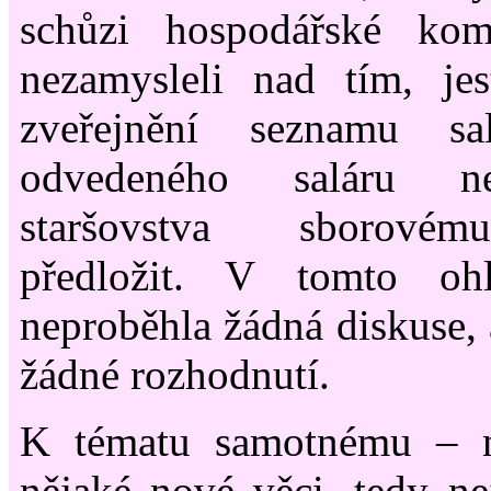
schůzi hospodářské ko
nezamysleli nad tím, je
zveřejnění seznamu sa
odvedeného saláru n
staršovstva sborové
předložit. V tomto oh
neproběhla žádná diskuse, 
žádné rozhodnutí.
K tématu samotnému – n
nějaké nové věci, tedy n