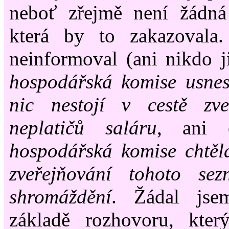
neboť zřejmě není žádná
která by to zakazovala
neinformoval (ani nikdo 
hospodářská komise usnes
nic nestojí v cestě zve
neplatičů saláru
, ani 
hospodářská komise chtěl
zveřejňování tohoto se
shromáždění
. Žádal jse
základě rozhovoru, kter