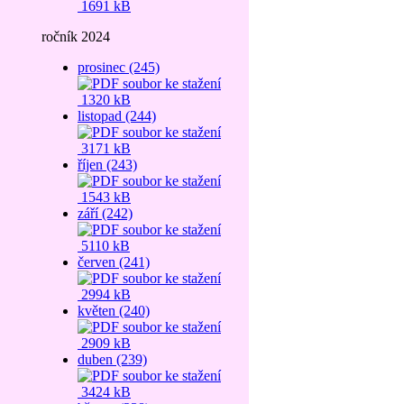
1691 kB
ročník 2024
prosinec (245)
1320 kB
listopad (244)
3171 kB
říjen (243)
1543 kB
září (242)
5110 kB
červen (241)
2994 kB
květen (240)
2909 kB
duben (239)
3424 kB