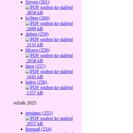
červen (261)
3858 kB
květen (260)
2699 kB
duben (259)
3131 kB
březen (258)
2958 kB
únor (257)
1645 kB
leden (256)
1357 kB
ročník 2025
prosinec (255)
2057 kB
listopad (254)