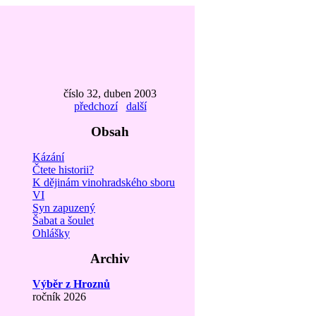
číslo 32, duben 2003
předchozí
další
Obsah
Kázání
Čtete historii?
K dějinám vinohradského sboru
VI
Syn zapuzený
Šabat a šoulet
Ohlášky
Archiv
Výběr z Hroznů
ročník 2026