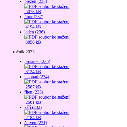
březen (238)
5078 kB
únor (237)
4194 kB
leden (236)
3850 kB
ročník 2023
prosinec (235)
3124 kB
listopad (234)
2587 kB
říjen (233)
2601 kB
září (232)
2184 kB
červen (231)