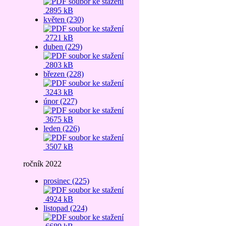
2895 kB
květen (230)
2721 kB
duben (229)
2803 kB
březen (228)
3243 kB
únor (227)
3675 kB
leden (226)
3507 kB
ročník 2022
prosinec (225)
4924 kB
listopad (224)