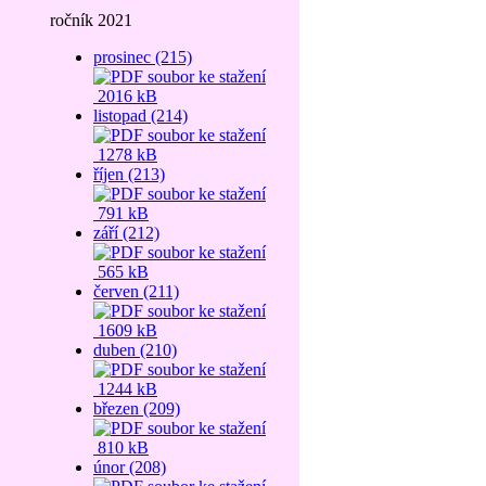
ročník 2021
prosinec (215)
2016 kB
listopad (214)
1278 kB
říjen (213)
791 kB
září (212)
565 kB
červen (211)
1609 kB
duben (210)
1244 kB
březen (209)
810 kB
únor (208)