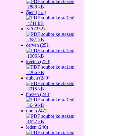
2888 kB
říjen (253)
4711 kB
září (252)
2681 kB
červen (251)
1006 kB
květen (250)
2266 kB
duben (249)
3915 kB
březen (248)
3649 kB
únor (247)
1657 kB
leden (246)