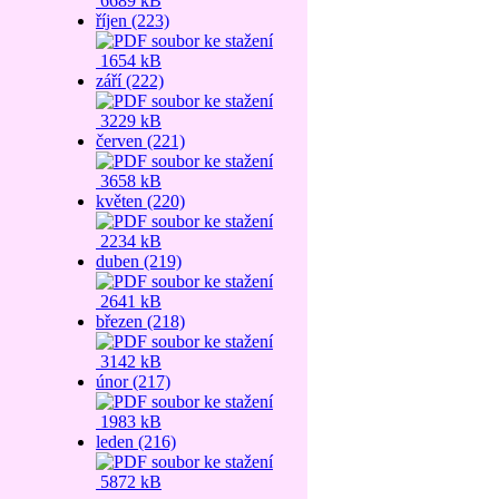
6689 kB
říjen (223)
1654 kB
září (222)
3229 kB
červen (221)
3658 kB
květen (220)
2234 kB
duben (219)
2641 kB
březen (218)
3142 kB
únor (217)
1983 kB
leden (216)
5872 kB