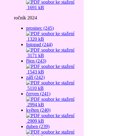
1691 kB
ročník 2024
prosinec (245)
1320 kB
listopad (244)
3171 kB
říjen (243)
1543 kB
září (242)
5110 kB
červen (241)
2994 kB
květen (240)
2909 kB
duben (239)