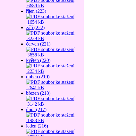
6689 kB
říjen (223)
1654 kB
září (222)
3229 kB
červen (221)
3658 kB
květen (220)
2234 kB
duben (219)
2641 kB
březen (218)
3142 kB
únor (217)
1983 kB
leden (216)