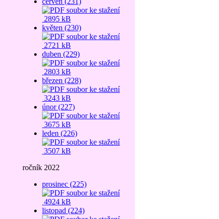
červen (231)
2895 kB
květen (230)
2721 kB
duben (229)
2803 kB
březen (228)
3243 kB
únor (227)
3675 kB
leden (226)
3507 kB
ročník 2022
prosinec (225)
4924 kB
listopad (224)