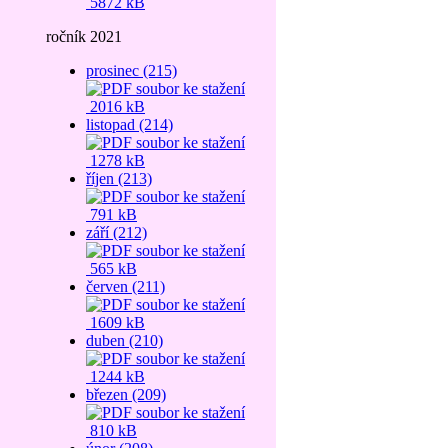
5872 kB
ročník 2021
prosinec (215)
2016 kB
listopad (214)
1278 kB
říjen (213)
791 kB
září (212)
565 kB
červen (211)
1609 kB
duben (210)
1244 kB
březen (209)
810 kB