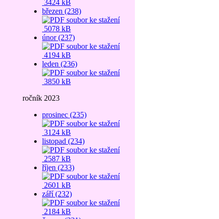
3424 kB
březen (238)
5078 kB
únor (237)
4194 kB
leden (236)
3850 kB
ročník 2023
prosinec (235)
3124 kB
listopad (234)
2587 kB
říjen (233)
2601 kB
září (232)
2184 kB