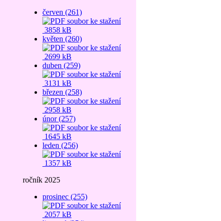
červen (261)
3858 kB
květen (260)
2699 kB
duben (259)
3131 kB
březen (258)
2958 kB
únor (257)
1645 kB
leden (256)
1357 kB
ročník 2025
prosinec (255)
2057 kB