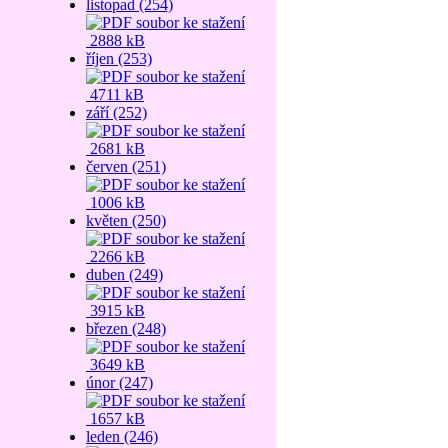
listopad (254)
2888 kB
říjen (253)
4711 kB
září (252)
2681 kB
červen (251)
1006 kB
květen (250)
2266 kB
duben (249)
3915 kB
březen (248)
3649 kB
únor (247)
1657 kB
leden (246)