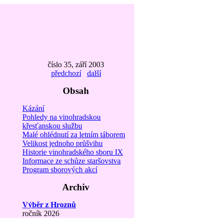
číslo 35, září 2003
předchozí
další
Obsah
Kázání
Pohledy na vinohradskou
křesťanskou službu
Malé ohlédnutí za letním táborem
Velikost jednoho průšvihu
Historie vinohradského sboru IX
Informace ze schůze staršovstva
Program sborových akcí
Archiv
Výběr z Hroznů
ročník 2026