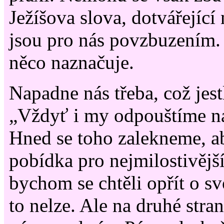
Ježíšova slova, dotvářející
jsou pro nás povzbuzením.
něco naznačuje.
Napadne nás třeba, což jest
„Vždyť i my odpouštíme na
Hned se toho zalekneme, a
pobídka pro nejmilostivějš
bychom se chtěli opřít o sv
to nelze. Ale na druhé stra