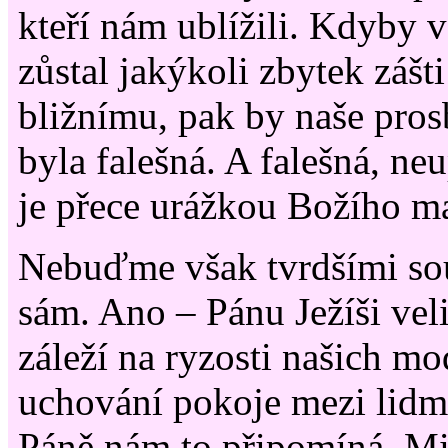
kteří nám ublížili. Kdyby 
zůstal jakýkoli zbytek zášt
bližnímu, pak by naše pros
byla falešná. A falešná, n
je přece urážkou Božího ma
Nebuďme však tvrdšími sou
sám. Ano – Pánu Ježíši veli
záleží na ryzosti našich mod
uchování pokoje mezi lidm
Páně nám to připomíná. Mi