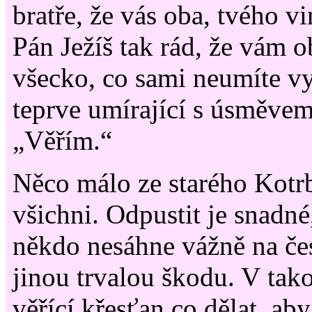
bratře, že vás oba, tvého vi
Pán Ježíš tak rád, že vám 
všecko, co sami neumíte v
teprve umírající s úsměve
„Věřím.“
Něco málo ze starého Kot
všichni. Odpustit je snadn
někdo nesáhne vážně na če
jinou trvalou škodu. V tak
věřící křesťan co dělat, aby