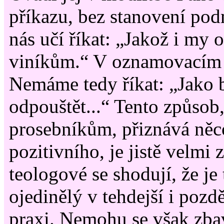
příkazu, bez stanovení pod
nás učí říkat: „Jakož i my
viníkům.“ V oznamovacím
Nemáme tedy říkat: „Jako
odpouštět...“ Tento způsob
prosebníkům, přiznává něc
pozitivního, je jistě velmi z
teologové se shodují, že je
ojedinělý v tehdejší i pozd
praxi. Nemohu se však zbav