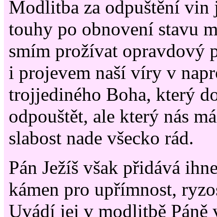
Modlitba za odpuštění vin
touhy po obnovení stavu mi
smím prožívat opravdový 
i projevem naší víry v nap
trojjediného Boha, který do
odpouštět, ale který nás má 
slabost nade všecko rád.
Pán Ježíš však přidává ihn
kámen pro upřímnost, ryzos
Uvádí jej v modlitbě Páně 