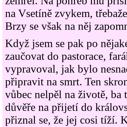
zemřel. Na pohřeb mu přišlo
na Vsetíně zvykem, třebaže
Brzy se však na něj zapom
Když jsem se pak po nějak
zaučovat do pastorace, far
vypravoval, jak bylo nesna
připravit na smrt. Ten skr
vůbec nelpěl na životě, ba t
důvěře na přijetí do králov
přiznal se, že jej cosi tíží.