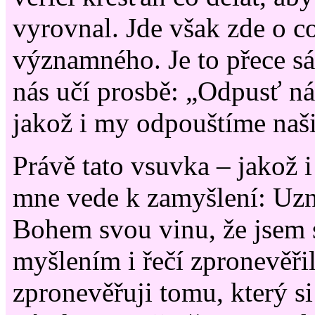
vyrovnal. Jde však zde o c
významného. Je to přece sá
nás učí prosbě: „Odpusť ná
jakož i my odpouštíme naš
Právě tato vsuvka – jakož 
mne vede k zamyšlení: Uz
Bohem svou vinu, že jsem
myšlením i řečí zpronevěřil 
zpronevěřuji tomu, který s