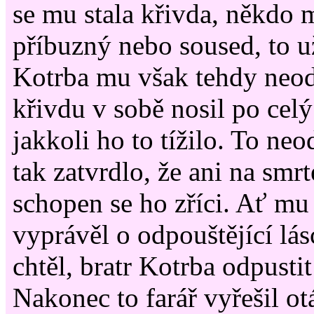
se mu stala křivda, někdo 
příbuzný nebo soused, to u
Kotrba mu však tehdy neodp
křivdu v sobě nosil po celý
jakkoli ho to tížilo. To ne
tak zatvrdlo, že ani na smrt
schopen se ho zříci. Ať mu 
vyprávěl o odpouštějící lás
chtěl, bratr Kotrba odpusti
Nakonec to farář vyřešil ot