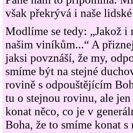
však překrývá i naše lidské 
Modlíme se tedy: „Jakož i
našim viníkům...“ A přizne
jaksi povznáší, že my, odpou
smíme být na stejné ducho
rovině s odpouštějícím Bo
tu o stejnou rovinu, ale jen
konat něco, co je v generál
Boha, že to smíme konat s 