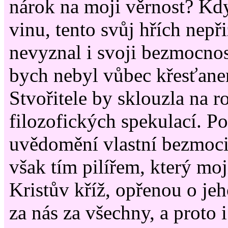
nárok na moji věrnost? Kdy
vinu, tento svůj hřích nepř
nevyznal i svoji bezmocnost
bych nebyl vůbec křesťane
Stvořitele by sklouzla na r
filozofických spekulací. P
uvědomění vlastní bezmoci 
však tím pilířem, který moj
Kristův kříž, opřenou o je
za nás za všechny, a proto i