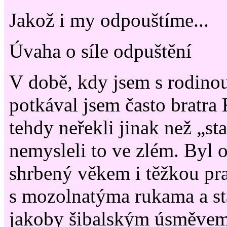
Jakož i my odpouštíme...
Úvaha o síle odpuštění
V době, kdy jsem s rodinou
potkával jsem často bratra
tehdy neřekli jinak než „st
nemysleli to ve zlém. Byl 
shrbený věkem i těžkou pra
s mozolnatýma rukama a st
jakoby šibalským úsměvem 