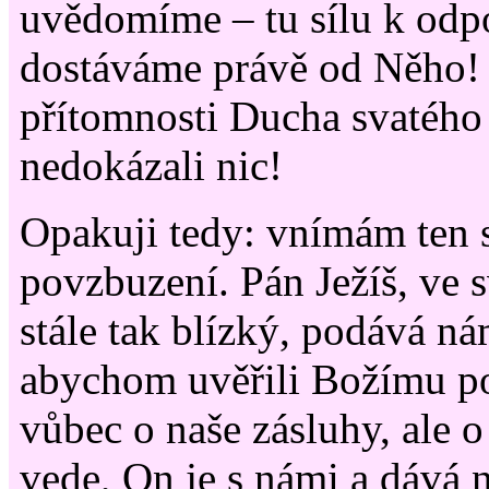
uvědomíme – tu sílu k odp
dostáváme právě od Něho! 
přítomnosti Ducha svatéh
nedokázali nic!
Opakuji tedy: vnímám ten s
povzbuzení. Pán Ježíš, ve 
stále tak blízký, podává n
abychom uvěřili Božímu p
vůbec o naše zásluhy, ale o
vede, On je s námi a dává 