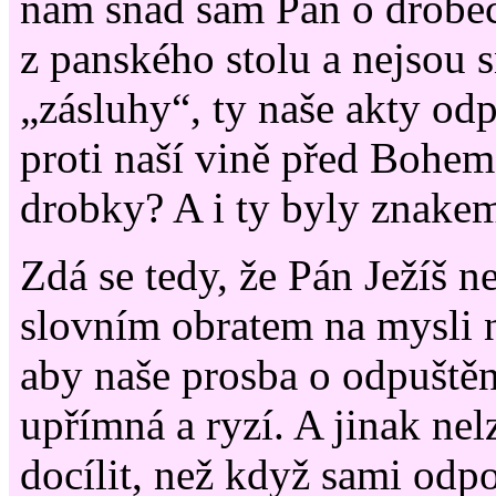
nám snad sám Pán o drobeč
z panského stolu a nejsou s
„zásluhy“, ty naše akty odp
proti naší vině před Bohem
drobky? A i ty byly znakem
Zdá se tedy, že Pán Ježíš n
slovním obratem na mysli n
aby naše prosba o odpuštěn
upřímná a ryzí. A jinak nelz
docílit, než když sami odp