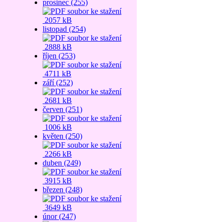
prosinec (255)
2057 kB
listopad (254)
2888 kB
říjen (253)
4711 kB
září (252)
2681 kB
červen (251)
1006 kB
květen (250)
2266 kB
duben (249)
3915 kB
březen (248)
3649 kB
únor (247)