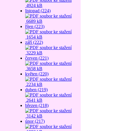
4924 kB
listopad (224)
6689 kB
říjen (223)
1654 kB
září (222)
3229 kB
červen (221)
3658 kB
květen (220)
2234 kB
duben (219)
2641 kB
březen (218)
3142 kB
únor (217)