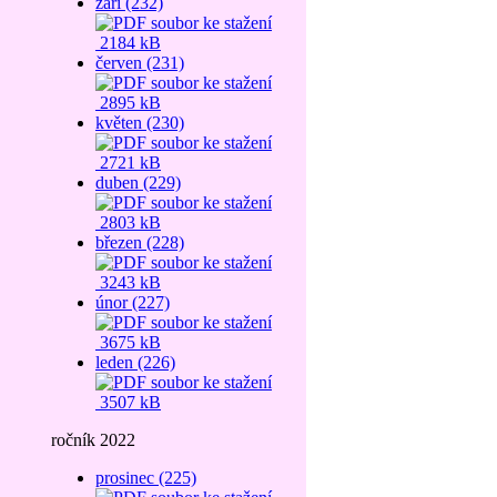
září (232)
2184 kB
červen (231)
2895 kB
květen (230)
2721 kB
duben (229)
2803 kB
březen (228)
3243 kB
únor (227)
3675 kB
leden (226)
3507 kB
ročník 2022
prosinec (225)