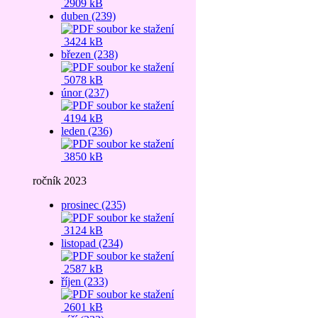
2909 kB
duben (239)
3424 kB
březen (238)
5078 kB
únor (237)
4194 kB
leden (236)
3850 kB
ročník 2023
prosinec (235)
3124 kB
listopad (234)
2587 kB
říjen (233)
2601 kB