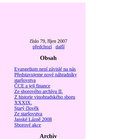
číslo 79, říjen 2007
předchozí
další
Obsah
Evangelium není závislé na nás
Představujeme nové náhradníky
staršovstva
ČCE a její finance
Ze sborového archívu II.
Z historie vinohradského sboru
XXXIX.
Starý člověk
Ze staršovstva
Janské Lázně 2008
Sborové akce
Archiv