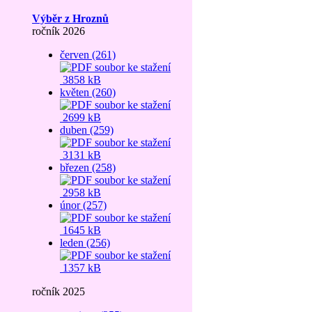
Výběr z Hroznů
ročník 2026
červen (261)
3858 kB
květen (260)
2699 kB
duben (259)
3131 kB
březen (258)
2958 kB
únor (257)
1645 kB
leden (256)
1357 kB
ročník 2025