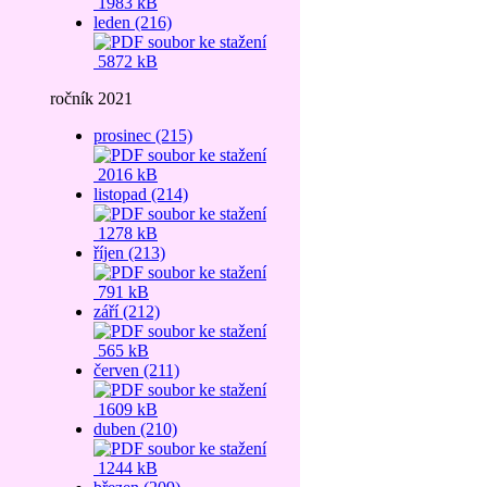
1983 kB
leden (216)
5872 kB
ročník 2021
prosinec (215)
2016 kB
listopad (214)
1278 kB
říjen (213)
791 kB
září (212)
565 kB
červen (211)
1609 kB
duben (210)
1244 kB