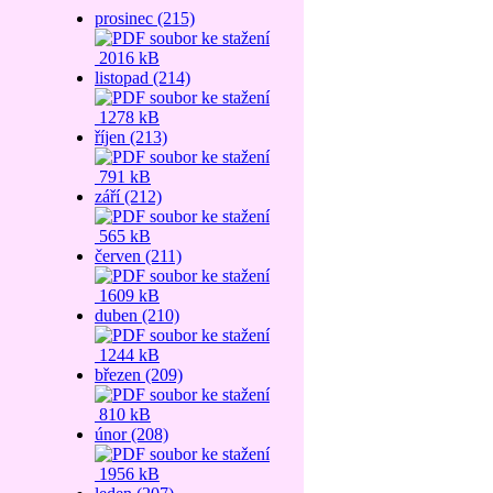
prosinec (215)
2016 kB
listopad (214)
1278 kB
říjen (213)
791 kB
září (212)
565 kB
červen (211)
1609 kB
duben (210)
1244 kB
březen (209)
810 kB
únor (208)
1956 kB