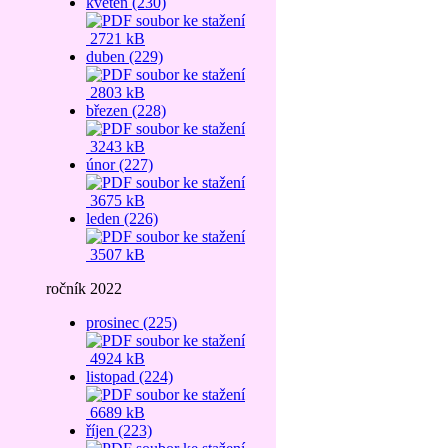
květen (230)
2721 kB
duben (229)
2803 kB
březen (228)
3243 kB
únor (227)
3675 kB
leden (226)
3507 kB
ročník 2022
prosinec (225)
4924 kB
listopad (224)
6689 kB
říjen (223)