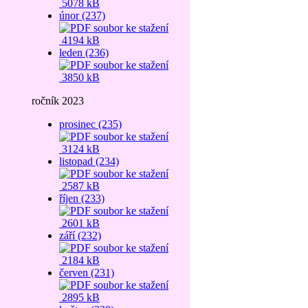
5078 kB
únor (237)
4194 kB
leden (236)
3850 kB
ročník 2023
prosinec (235)
3124 kB
listopad (234)
2587 kB
říjen (233)
2601 kB
září (232)
2184 kB
červen (231)
2895 kB