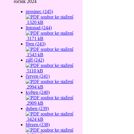
ročník 2024
prosinec (245)
1320 kB
listopad (244)
3171 kB
říjen (243)
1543 kB
září (242)
5110 kB
červen (241)
2994 kB
květen (240)
2909 kB
duben (239)
3424 kB
březen (238)