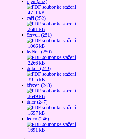
říjen (253)
4711 kB
září (252)
2681 kB
červen (251)
1006 kB
květen (250)
2266 kB
duben (249)
3915 kB
březen (248)
3649 kB
únor (247)
1657 kB
leden (246)
1691 kB