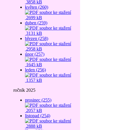
3858 kB
květen (260)
2699 kB
duben (259)
3131 kB
březen (258)
2958 kB
únor (257)
1645 kB
leden (256)
1357 kB
ročník 2025
prosinec (255)
2057 kB
listopad (254)
2888 kB