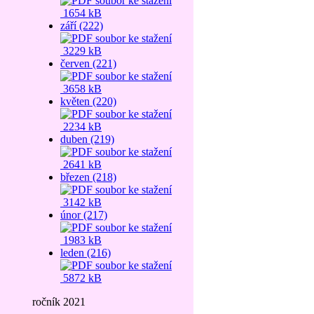
1654 kB
září (222)
3229 kB
červen (221)
3658 kB
květen (220)
2234 kB
duben (219)
2641 kB
březen (218)
3142 kB
únor (217)
1983 kB
leden (216)
5872 kB
ročník 2021