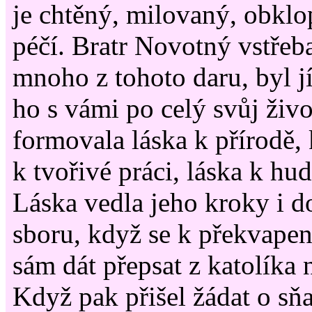
je chtěný, milovaný, obkl
péčí. Bratr Novotný vstřeb
mnoho z tohoto daru, byl jí
ho s vámi po celý svůj živ
formovala láska k přírodě, 
k tvořivé práci, láska k hu
Láska vedla jeho kroky i 
sboru, když se k překvapení
sám dát přepsat z katolíka 
Když pak přišel žádat o sňa