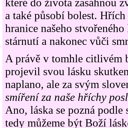
které do života zasáhnou z
a také působí bolest. Hříc
hranice našeho stvořeného l
stárnutí a nakonec vůči sm
A právě v tomhle citlivém
projevil svou lásku skutke
naplano, ale za svým slove
smíření za naše hříchy pos
Ano, láska se pozná podle 
tedy můžeme být Boží lásko