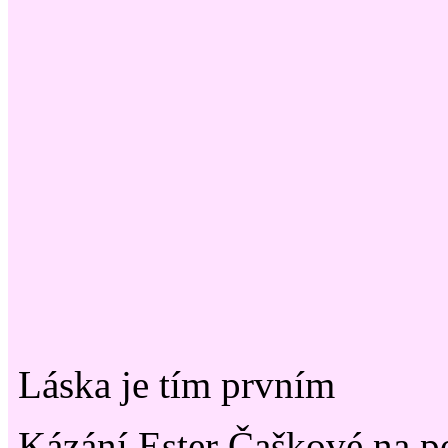
Láska je tím prvním
Kázání Ester Čaškové na p