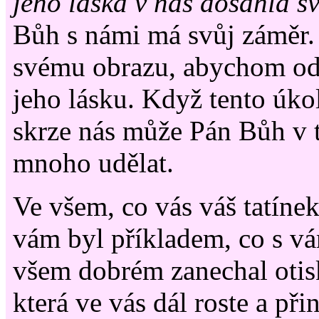
jeho láska v nás dosáhla s
Bůh s námi má svůj záměr. 
svému obrazu, abychom odr
jeho lásku. Když tento úko
skrze nás může Pán Bůh v 
mnoho udělat.
Ve všem, co vás váš tatínek
vám byl příkladem, co s vá
všem dobrém zanechal otis
která ve vás dál roste a př