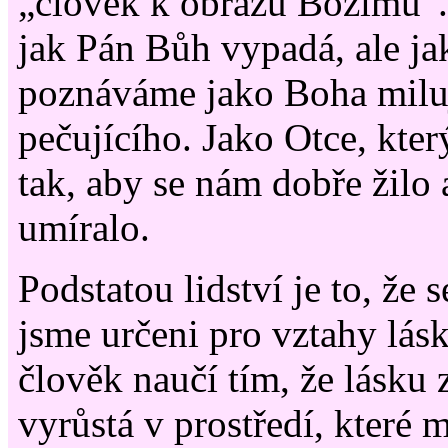
„člověk k obrazu Božímu“. 
jak Pán Bůh vypadá, ale ja
poznáváme jako Boha miluj
pečujícího. Jako Otce, který
tak, aby se nám dobře žilo
umíralo.
Podstatou lidství je to, že 
jsme určeni pro vztahy lásk
člověk naučí tím, že lásku z
vyrůstá v prostředí, které 