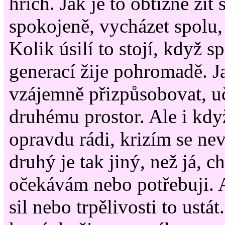
hřích. Jak je to obtížné žít 
spokojeně, vycházet spolu, 
Kolik úsilí to stojí, když s
generací žije pohromadě. J
vzájemně přizpůsobovat, uč
druhému prostor. Ale i kd
opravdu rádi, krizím se n
druhý je tak jiný, než já, c
očekávám nebo potřebuji. 
sil nebo trpělivosti to ustát