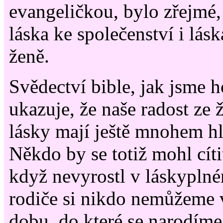
evangeličkou, bylo zřejmé, 
láska ke společenství i lás
ženě.
Svědectví bible, jak jsme ho
ukazuje, že naše radost ze 
lásky mají ještě mnohem hl
Někdo by se totiž mohl cít
když nevyrostl v láskyplné
rodiče si nikdo nemůžeme v
dobu, do které se narodíme,