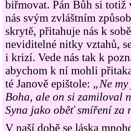
biřmovat. Pán Bůh si totiž
nás svým zvláštním způs
skrytě, přitahuje nás k sobě
neviditelné nitky vztahů, s
i krizí. Vede nás tak k pozn
abychom k ní mohli přitaka
té Janově epištole:
„Ne my 
Boha, ale on si zamiloval 
Syna jako oběť smíření za 
V naší době se láska mnohd