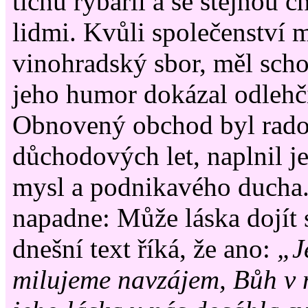
tichu rybařil a se stejnou ch
lidmi. Kvůli společenství m
vinohradský sbor, měl sch
jeho humor dokázal odlehči
Obnovený obchod byl rados
důchodových let, naplnil j
mysl a podnikavého ducha.
napadne: Může láska dojít 
dnešní text říká, že ano:
„Je
milujeme navzájem, Bůh v 