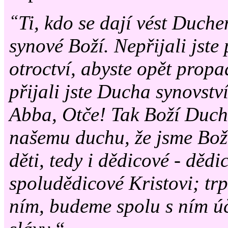
“
Ti, kdo se dají vést Duch
synové Boží.
Nepřijali jst
otroctví, abyste opět propa
přijali jste Ducha synovstv
Abba, Otče! Tak Boží Duch
našemu duchu, že jsme Boží 
děti, tedy i dědicové - dědi
spoludědicové Kristovi; trp
ním, budeme spolu s ním úč