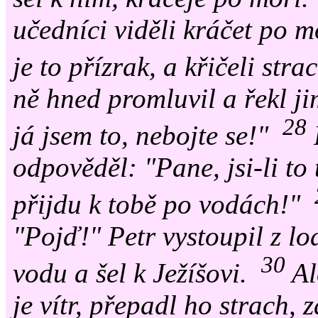
učedníci viděli kráčet po mo
je to přízrak, a křičeli str
ně hned promluvil a řekl ji
28
já jsem to, nebojte se!"
odpověděl: "Pane, jsi-li to 
přijdu k tobě po vodách!"
"Pojď!" Petr vystoupil z lod
30
vodu a šel k Ježíšovi.
Al
je vítr, přepadl ho strach, 