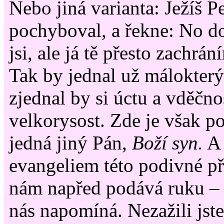
Nebo jiná varianta: Ježíš P
pochyboval, a řekne: No d
jsi, ale já tě přesto zachrá
Tak by jednal už málokterý
zjednal by si úctu a vděčno
velkorysost. Zde je však po
jedná jiný Pán,
Boží syn.
A 
evangeliem této podivné p
nám napřed podává ruku – 
nás napomíná. Nezažili jste