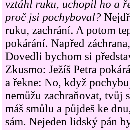
vztáhl ruku, uchopil ho a ř
proč jsi pochyboval?
Nejdř
ruku, zachrání. A potom te
pokárání. Napřed záchrana
Dovedli bychom si představ
Zkusmo: Ježíš Petra pokárá
a řekne: No, když pochybuje
nemůžu zachraňovat, tvůj s
máš smůlu a půjdeš ke dnu,
sám. Nejeden lidský pán by