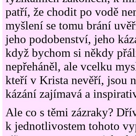
patří, že chodit po vodě n
myšlení se tomu brání uvěři
jeho podobenství, jeho kázá
když bychom si někdy přáli,
nepřeháněl, ale vcelku myslí
kteří v Krista nevěří, jsou 
kázání zajímavá a inspirati
Ale co s těmi zázraky? Dří
k jednotlivostem tohoto vy