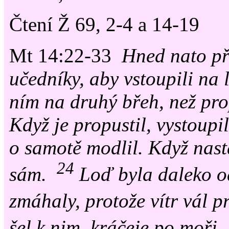
Čtení Ž 69, 2-4 a 14-19
Mt 14:22-33
Hned nato př
učedníky, aby vstoupili na 
ním na druhý břeh, než pro
Když je propustil, vystoupi
o samotě modlil. Když nasta
24
sám.
Loď byla daleko od
zmáhaly, protože vítr vál pr
šel k nim, kráčeje po moři.