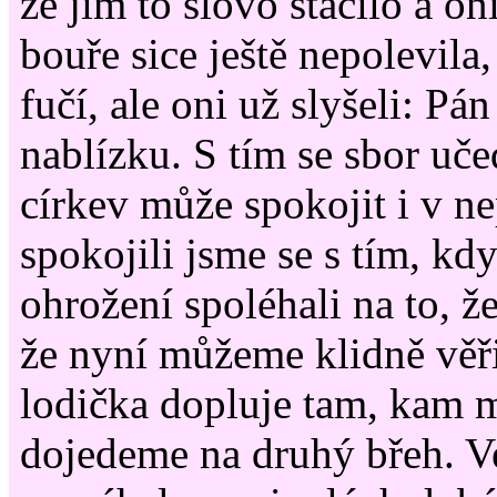
že jim to slovo stačilo a oni
bouře sice ještě nepolevila,
fučí, ale oni už slyšeli: Pán
nablízku. S tím se sbor uče
církev může spokojit i v n
spokojili jsme se s tím, k
ohrožení spoléhali na to, že
že nyní můžeme klidně věřit
lodička dopluje tam, kam m
dojedeme na druhý břeh. V