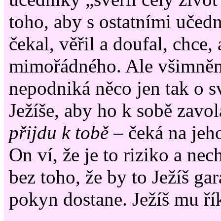
toho, aby s ostatními učední
čekal, věřil a doufal, chce,
mimořádného. Ale všimněme
nepodniká něco jen tak o s
Ježíše, aby ho k sobě zavo
přijdu k tobě
– čeká na jeh
On ví, že je to riziko a nec
bez toho, že by to Ježíš gar
pokyn dostane. Ježíš mu ří