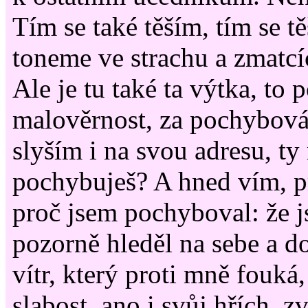
Tím se také těším, tím se t
toneme ve strachu a zmatcí
Ale je tu také ta výtka, to 
malověrnost, za pochybován
slyším i na svou adresu, t
pochybuješ? A hned vím, p
proč jsem pochyboval: že j
pozorně hleděl na sebe a do
vítr, který proti mně fouká
slabost, ano i svůj hřích, 