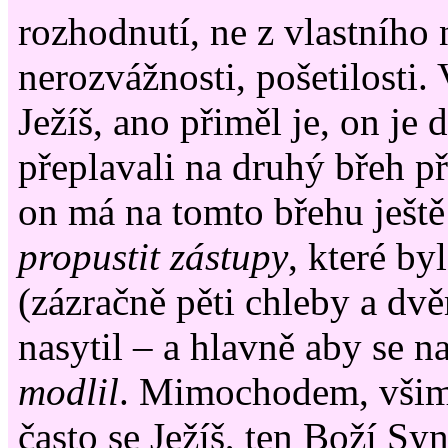
rozhodnutí, ne z vlastního
nerozvážnosti, pošetilosti. 
Ježíš, ano přiměl je, on je 
přeplavali na druhý břeh p
on má na tomto břehu ještě 
propustit zástupy
, které by
(zázračně pěti chleby a dv
nasytil – a hlavně aby se n
modlil
. Mimochodem, všimli
často se Ježíš, ten Boží Sy