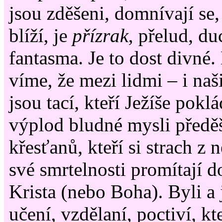
jsou zděšeni, domnívají se,
blíží, je
přízrak
, přelud, du
fantasma. Je to dost divn
víme, že mezi lidmi – i na
jsou tací, kteří Ježíše poklá
výplod bludné mysli předě
křesťanů, kteří si strach z
své smrtelnosti promítají d
Krista (nebo Boha). Byli a j
učení, vzdělaní, poctiví, kt