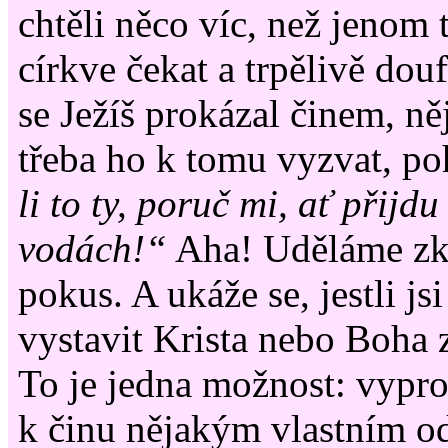
chtěli něco víc, než jenom t
církve čekat a trpělivě dou
se Ježíš prokázal činem, ně
třeba ho k tomu vyzvat, p
li to ty, poruč mi, ať přijdu
vodách!“
Aha! Uděláme zk
pokus. A ukáže se, jestli js
vystavit Krista nebo Boha z
To je jedna možnost: vypr
k činu nějakým vlastním 