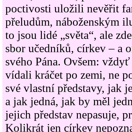
poctivosti uložili nevěřit 
přeludům, náboženským il
to jsou lidé „světa“, ale z
sbor učedníků, církev – a 
svého Pána. Ovšem: vždyť 
vídali kráčet po zemi, ne p
své vlastní představy, jak 
a jak jedná, jak by měl jedn
jejich představ nepasuje, p
Kolikrát jen církev nepozn