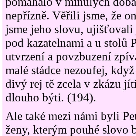
pomáhalo v minulých dobá
nepřízně. Věřili jsme, že on
jsme jeho slovu, ujišťovali
pod kazatelnami a u stolů 
utvrzení a povzbuzení zpíva
malé stádce nezoufej, když
divý rej tě zcela v zkázu j
dlouho býti. (194).
Ale také mezi námi byli Pe
ženy, kterým pouhé slovo b