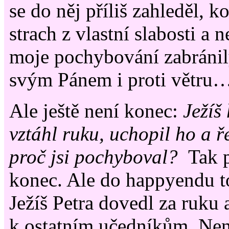
se do něj příliš zahleděl, k
strach z vlastní slabosti a 
moje pochybování zabránily
svým Pánem i proti větru
Ale ještě není konec:
Ježíš
vztáhl ruku, uchopil ho a ř
proč jsi pochyboval?
Tak p
konec. Ale do happyendu t
Ježíš Petra dovedl za ruku 
k ostatním učedníkům. Nen