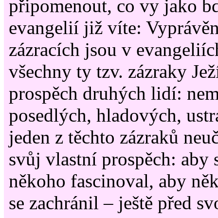
připomenout, co vy jako bd
evangelií již víte: Vyprávě
zázracích jsou v evangeliíc
všechny ty tzv. zázraky Jež
prospěch druhých lidí: ne
posedlých, hladových, ustr
jeden z těchto zázraků neuč
svůj vlastní prospěch: aby 
někoho fascinoval, aby něk
se zachránil – ještě před 