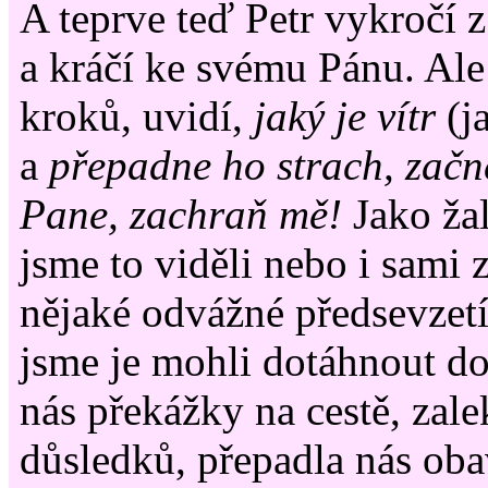
A teprve teď Petr vykročí 
a kráčí ke svému Pánu. Ale
kroků, uvidí,
jaký je vítr
(j
a
přepadne ho strach, začn
Pane, zachraň mě!
Jako ža
jsme to viděli nebo i sami z
nějaké odvážné předsevzetí 
jsme je mohli dotáhnout do
nás překážky na cestě, zale
důsledků, přepadla nás obav