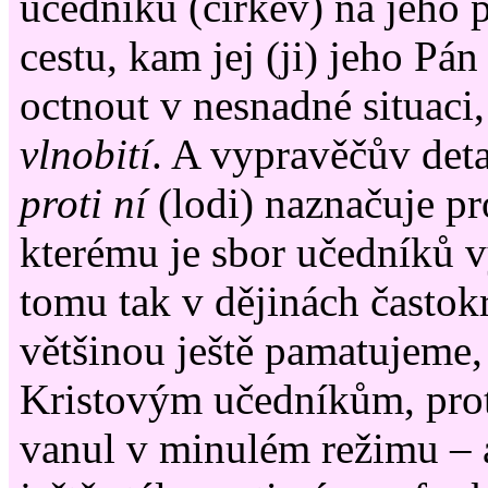
učedníků (církev) na jeho
cestu, kam jej (ji) jeho Pán
octnout v nesnadné situaci
vlnobití
. A vypravěčův deta
proti ní
(lodi) naznačuje pr
kterému je sbor učedníků 
tomu tak v dějinách častokr
většinou ještě pamatujeme, 
Kristovým učedníkům, proti
vanul v minulém režimu – a