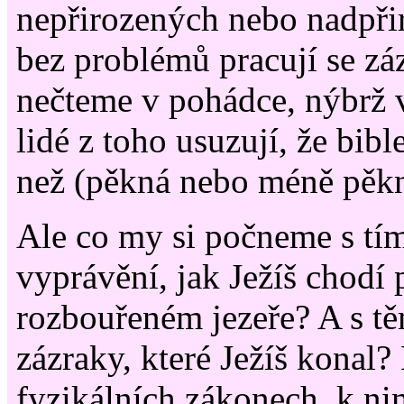
nepřirozených nebo nadpři
bez problémů pracují se zá
nečteme v pohádce, nýbrž v
lidé z toho usuzují, že bibl
než (pěkná nebo méně pěk
Ale co my si počneme s tí
vyprávění, jak Ježíš chodí
rozbouřeném jezeře? A s tě
zázraky, které Ježíš konal
fyzikálních zákonech, k ni