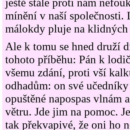
ještě stále proti nám nefou
mínění v naší společnosti.
málokdy pluje na klidných
Ale k tomu se hned druží d
tohoto příběhu: Pán k lodič
všemu zdání, proti vší kalk
odhadům: on své učedníky
opuštěné napospas vlnám 
větru. Jde jim na pomoc. Je
tak překvapivé, že oni ho 