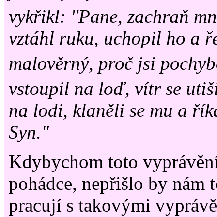
vykřikl: "Pane, zachraň m
vztáhl ruku, uchopil ho a ř
malověrný, proč jsi pochy
vstoupil na loď, vítr se utiš
na lodi, klaněli se mu a říka
Syn."
Kdybychom toto vyprávění 
pohádce, nepřišlo by nám 
pracují s takovými vypráv