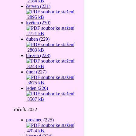
2184 kB
červen (231)
2895 kB
květen (230)
2721 kB
duben (229)
2803 kB
březen (228)
3243 kB
únor (227)
3675 kB
leden (226)
3507 kB
ročník 2022
prosinec (225)
4924 kB