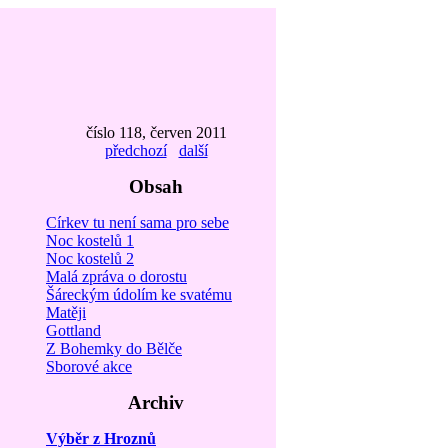
číslo 118, červen 2011
předchozí
další
Obsah
Církev tu není sama pro sebe
Noc kostelů 1
Noc kostelů 2
Malá zpráva o dorostu
Šáreckým údolím ke svatému
Matěji
Gottland
Z Bohemky do Bělče
Sborové akce
Archiv
Výběr z Hroznů