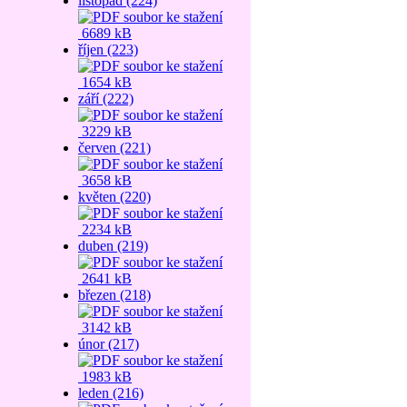
listopad (224)
6689 kB
říjen (223)
1654 kB
září (222)
3229 kB
červen (221)
3658 kB
květen (220)
2234 kB
duben (219)
2641 kB
březen (218)
3142 kB
únor (217)
1983 kB
leden (216)