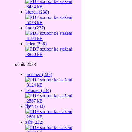
3424 kB
březen (238)
5078 kB
únor (237)
4194 kB
leden (236)
3850 kB
ročník 2023
prosinec (235)
3124 kB
listopad (234)
2587 kB
říjen (233)
2601 kB
září (232)