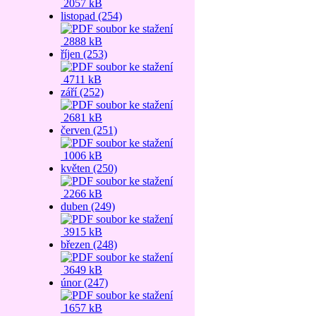
2057 kB
listopad (254)
2888 kB
říjen (253)
4711 kB
září (252)
2681 kB
červen (251)
1006 kB
květen (250)
2266 kB
duben (249)
3915 kB
březen (248)
3649 kB
únor (247)
1657 kB