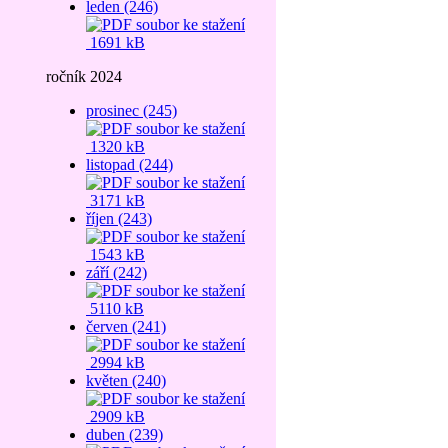
leden (246)
1691 kB
ročník 2024
prosinec (245)
1320 kB
listopad (244)
3171 kB
říjen (243)
1543 kB
září (242)
5110 kB
červen (241)
2994 kB
květen (240)
2909 kB
duben (239)