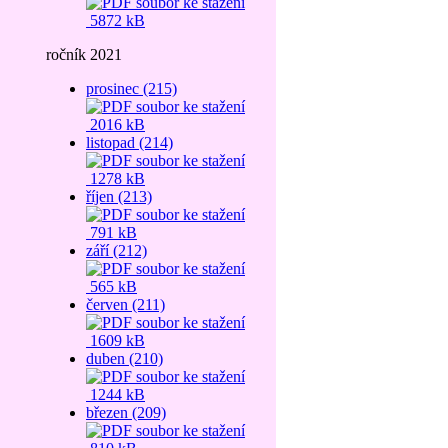
5872 kB
ročník 2021
prosinec (215)
2016 kB
listopad (214)
1278 kB
říjen (213)
791 kB
září (212)
565 kB
červen (211)
1609 kB
duben (210)
1244 kB
březen (209)