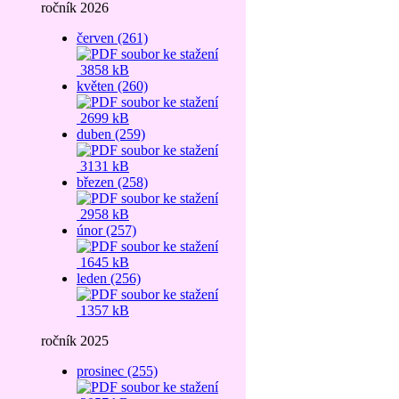
ročník 2026
červen (261)
3858 kB
květen (260)
2699 kB
duben (259)
3131 kB
březen (258)
2958 kB
únor (257)
1645 kB
leden (256)
1357 kB
ročník 2025
prosinec (255)