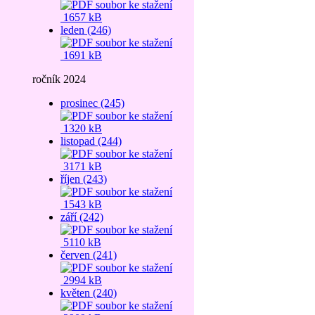
1657 kB
leden (246)
1691 kB
ročník 2024
prosinec (245)
1320 kB
listopad (244)
3171 kB
říjen (243)
1543 kB
září (242)
5110 kB
červen (241)
2994 kB
květen (240)