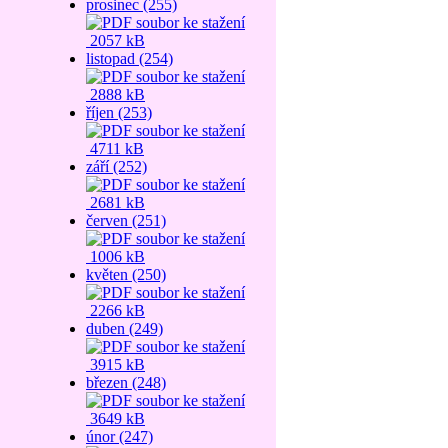
prosinec (255)
2057 kB
listopad (254)
2888 kB
říjen (253)
4711 kB
září (252)
2681 kB
červen (251)
1006 kB
květen (250)
2266 kB
duben (249)
3915 kB
březen (248)
3649 kB
únor (247)