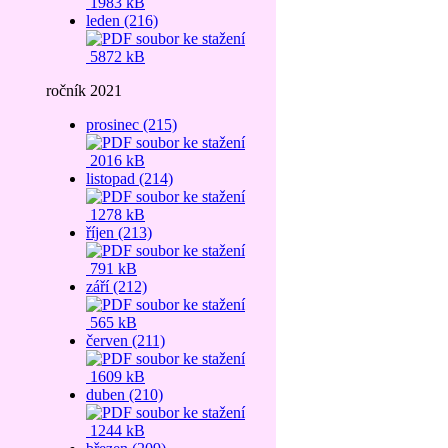
1983 kB
leden (216)
5872 kB
ročník 2021
prosinec (215)
2016 kB
listopad (214)
1278 kB
říjen (213)
791 kB
září (212)
565 kB
červen (211)
1609 kB
duben (210)
1244 kB