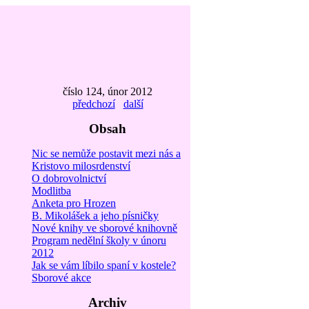
číslo 124, únor 2012
předchozí
další
Obsah
Nic se nemůže postavit mezi nás a
Kristovo milosrdenství
O dobrovolnictví
Modlitba
Anketa pro Hrozen
B. Mikolášek a jeho písničky
Nové knihy ve sborové knihovně
Program nedělní školy v únoru
2012
Jak se vám líbilo spaní v kostele?
Sborové akce
Archiv