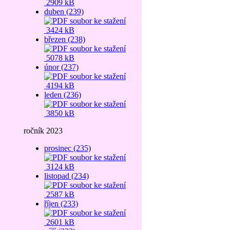
2909 kB
duben (239)
3424 kB
březen (238)
5078 kB
únor (237)
4194 kB
leden (236)
3850 kB
ročník 2023
prosinec (235)
3124 kB
listopad (234)
2587 kB
říjen (233)
2601 kB