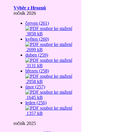
Výběr z Hroznů
ročník 2026
červen (261)
3858 kB
květen (260)
2699 kB
duben (259)
3131 kB
březen (258)
2958 kB
únor (257)
1645 kB
leden (256)
1357 kB
ročník 2025