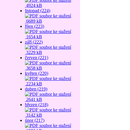
4924 kB
listopad (224)
6689 kB
říjen (223)
1654 kB
září (222)
3229 kB
červen (221)
3658 kB
květen (220)
2234 kB
duben (219)
2641 kB
březen (218)
3142 kB
únor (217)