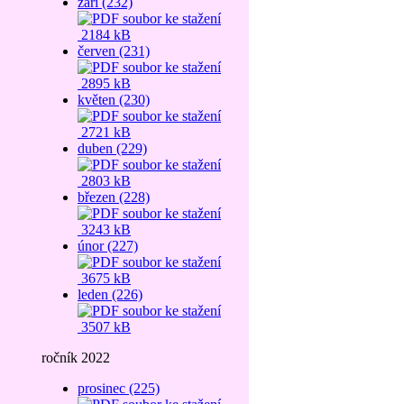
září (232)
2184 kB
červen (231)
2895 kB
květen (230)
2721 kB
duben (229)
2803 kB
březen (228)
3243 kB
únor (227)
3675 kB
leden (226)
3507 kB
ročník 2022
prosinec (225)