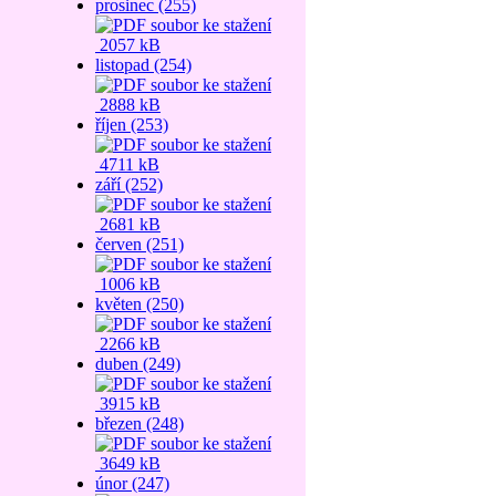
prosinec (255)
2057 kB
listopad (254)
2888 kB
říjen (253)
4711 kB
září (252)
2681 kB
červen (251)
1006 kB
květen (250)
2266 kB
duben (249)
3915 kB
březen (248)
3649 kB
únor (247)