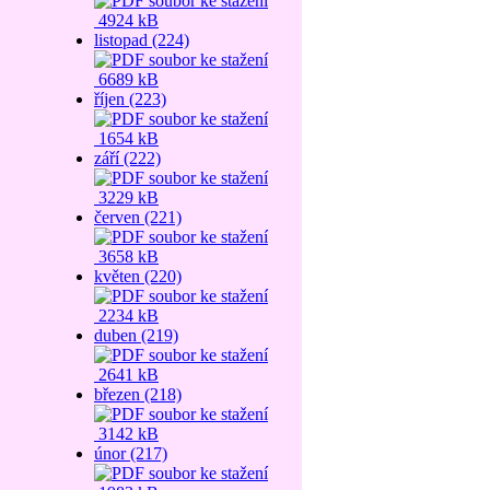
4924 kB
listopad (224)
6689 kB
říjen (223)
1654 kB
září (222)
3229 kB
červen (221)
3658 kB
květen (220)
2234 kB
duben (219)
2641 kB
březen (218)
3142 kB
únor (217)