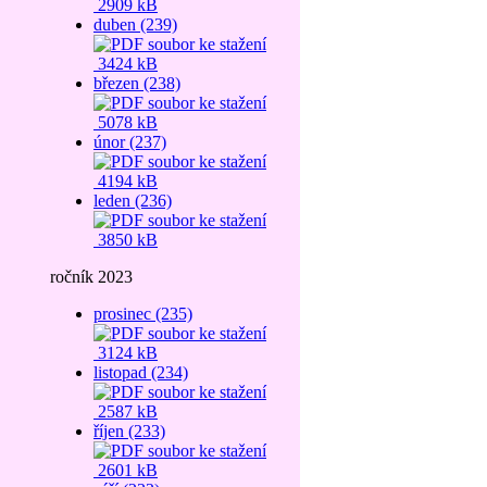
2909 kB
duben (239)
3424 kB
březen (238)
5078 kB
únor (237)
4194 kB
leden (236)
3850 kB
ročník 2023
prosinec (235)
3124 kB
listopad (234)
2587 kB
říjen (233)
2601 kB