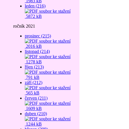
1983 kB
leden (216)
5872 kB
ročník 2021
prosinec (215)
2016 kB
listopad (214)
1278 kB
říjen (213)
791 kB
září (212)
565 kB
červen (211)
1609 kB
duben (210)
1244 kB