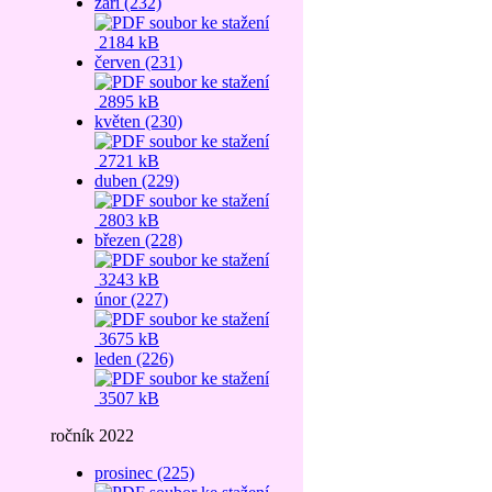
září (232)
2184 kB
červen (231)
2895 kB
květen (230)
2721 kB
duben (229)
2803 kB
březen (228)
3243 kB
únor (227)
3675 kB
leden (226)
3507 kB
ročník 2022
prosinec (225)