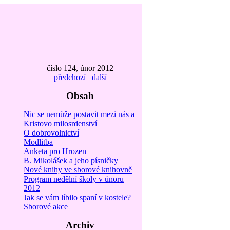
číslo 124, únor 2012
předchozí
další
Obsah
Nic se nemůže postavit mezi nás a
Kristovo milosrdenství
O dobrovolnictví
Modlitba
Anketa pro Hrozen
B. Mikolášek a jeho písničky
Nové knihy ve sborové knihovně
Program nedělní školy v únoru
2012
Jak se vám líbilo spaní v kostele?
Sborové akce
Archiv