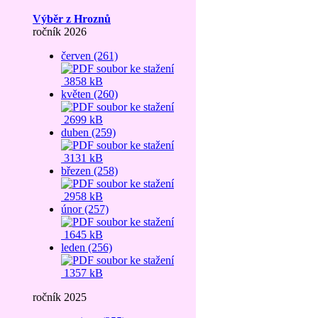
Výběr z Hroznů
ročník 2026
červen (261)
3858 kB
květen (260)
2699 kB
duben (259)
3131 kB
březen (258)
2958 kB
únor (257)
1645 kB
leden (256)
1357 kB
ročník 2025