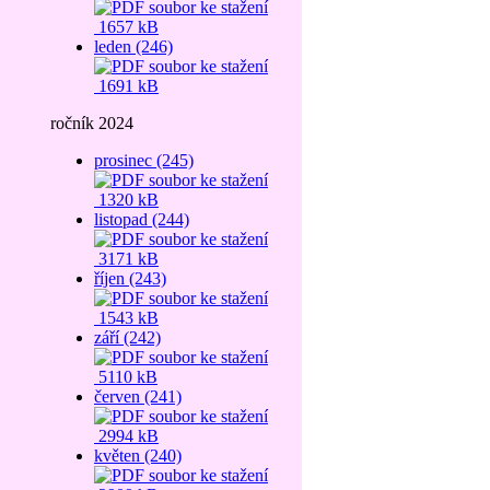
1657 kB
leden (246)
1691 kB
ročník 2024
prosinec (245)
1320 kB
listopad (244)
3171 kB
říjen (243)
1543 kB
září (242)
5110 kB
červen (241)
2994 kB
květen (240)