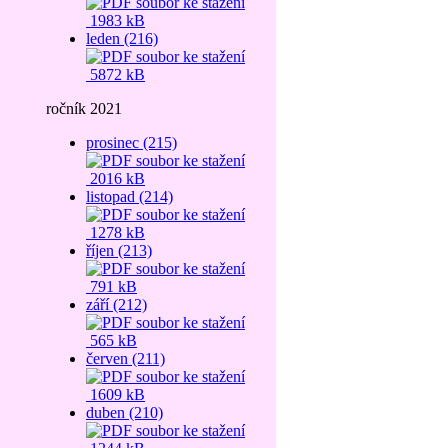
1983 kB
leden (216)
5872 kB
ročník 2021
prosinec (215)
2016 kB
listopad (214)
1278 kB
říjen (213)
791 kB
září (212)
565 kB
červen (211)
1609 kB
duben (210)