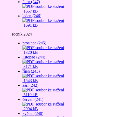
únor (247)
1657 kB
leden (246)
1691 kB
ročník 2024
prosinec (245)
1320 kB
listopad (244)
3171 kB
říjen (243)
1543 kB
září (242)
5110 kB
červen (241)
2994 kB
květen (240)