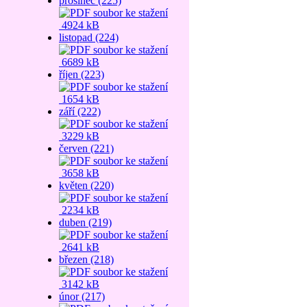
prosinec (225)
4924 kB
listopad (224)
6689 kB
říjen (223)
1654 kB
září (222)
3229 kB
červen (221)
3658 kB
květen (220)
2234 kB
duben (219)
2641 kB
březen (218)
3142 kB
únor (217)