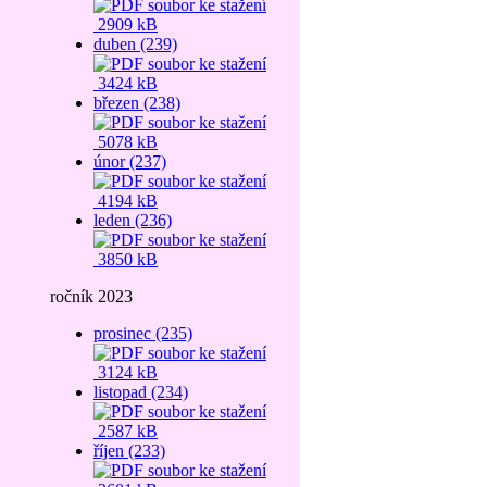
2909 kB
duben (239)
3424 kB
březen (238)
5078 kB
únor (237)
4194 kB
leden (236)
3850 kB
ročník 2023
prosinec (235)
3124 kB
listopad (234)
2587 kB
říjen (233)