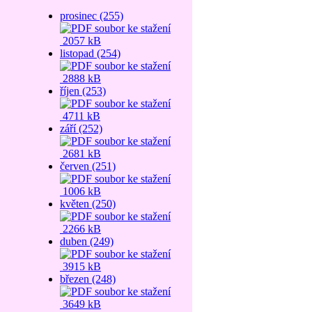
prosinec (255)
2057 kB
listopad (254)
2888 kB
říjen (253)
4711 kB
září (252)
2681 kB
červen (251)
1006 kB
květen (250)
2266 kB
duben (249)
3915 kB
březen (248)
3649 kB