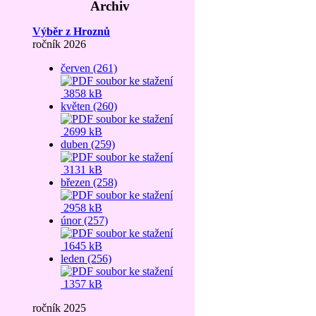
Archiv
Výběr z Hroznů
ročník 2026
červen (261)
3858 kB
květen (260)
2699 kB
duben (259)
3131 kB
březen (258)
2958 kB
únor (257)
1645 kB
leden (256)
1357 kB
ročník 2025