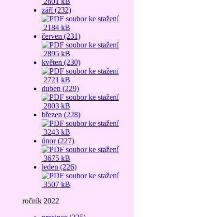
2601 kB
září (232)
2184 kB
červen (231)
2895 kB
květen (230)
2721 kB
duben (229)
2803 kB
březen (228)
3243 kB
únor (227)
3675 kB
leden (226)
3507 kB
ročník 2022