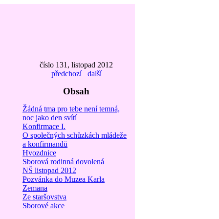
číslo 131, listopad 2012
předchozí
další
Obsah
Žádná tma pro tebe není temná,
noc jako den svítí
Konfirmace I.
O společných schůzkách mládeže
a konfirmandů
Hvozdnice
Sborová rodinná dovolená
NŠ listopad 2012
Pozvánka do Muzea Karla
Zemana
Ze staršovstva
Sborové akce