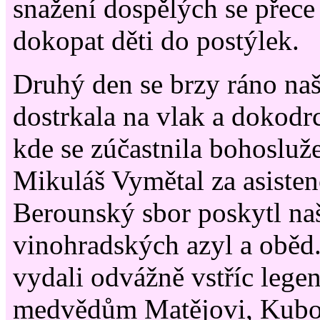
snažení dospělých se přece
dokopat děti do postýlek.
Druhý den se brzy ráno na
dostrkala na vlak a dokodr
kde se zúčastnila bohosluže
Mikuláš Vymětal za asisten
Berounský sbor poskytl na
vinohradských azyl a oběd.
vydali odvážně vstříc lege
medvědům Matějovi, Kubov