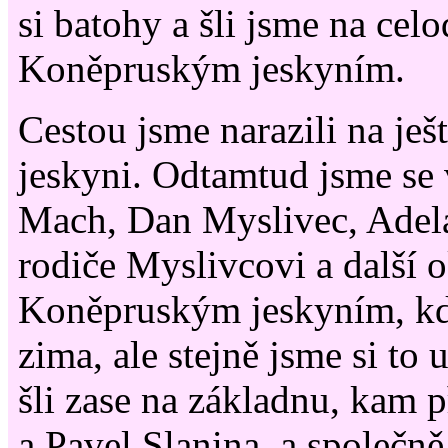
si batohy a šli jsme na cel
Koněpruským jeskyním.
Cestou jsme narazili na je
jeskyni. Odtamtud jsme se
Mach, Dan Myslivec, Adela
rodiče Myslivcovi a další 
Koněpruským jeskyním, kd
zima, ale stejně jsme si to 
šli zase na základnu, kam p
a Pavel Slanina, a společně