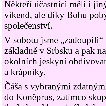
Někteří účastníci měli i ji
víkend, ale díky Bohu poby
společenství.
V sobotu jsme „zadoupili“ 
základně v Srbsku a pak na
okolních jeskyní obdivova
a krápníky.
Čáša s vybranými zdatnými 
do Koněprus, zatímco skup