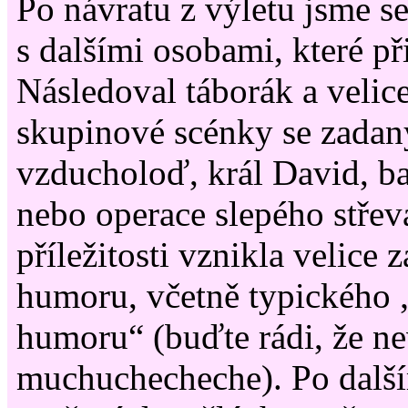
Po návratu z výletu jsme se
s dalšími osobami, které př
Následoval táborák a velic
skupinové scénky se zadan
vzducholoď, král David, ba
nebo operace slepého střeva
příležitosti vznikla velice
humoru, včetně typického 
humoru“ (buďte rádi, že nev
muchuchecheche). Po dalš