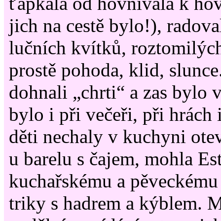
ťapkala od hovnivála k hov
jich na cestě bylo!), radova
lučních kvítků, roztomilých
prostě pohoda, klid, slunce
dohnali „chrti“ a zas bylo v
bylo i při večeři, při hrách
děti nechaly v kuchyni ot
u barelu s čajem, mohla Es
kuchařskému a pěveckému 
triky s hadrem a kýblem. 