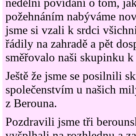
nedělní povídání o tom, ja
požehnáním nabýváme novýc
jsme si vzali k srdci všich
řádily na zahradě a pět do
směřovalo naši skupinku k
Ještě že jsme se posilnili
společenstvím u našich mil
z Berouna.
Pozdravili jsme tři beroun
vyšplhali na rozhlednu a zav