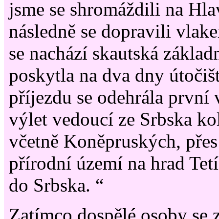
jsme se shromáždili na Hla
následně se dopravili vlak
se nachází skautská základ
poskytla na dva dny útočiš
příjezdu se odehrála první 
výlet vedoucí ze Srbska ko
včetně Koněpruských, přes
přírodní území na hrad Tetí
do Srbska. “
Zatímco dospělé osoby se 