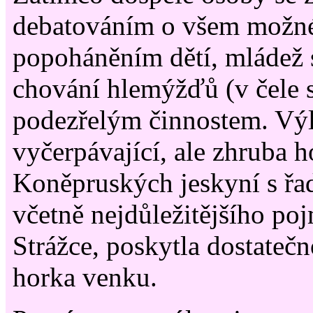
debatováním o všem možn
popoháněním dětí, mládež 
chování hlemýžďů (v čele 
podezřelým činnostem. Výl
vyčerpávající, ale zhruba 
Koněpruských jeskyní s řa
včetně nejdůležitějšího p
Strážce, poskytla dostateč
horka venku.