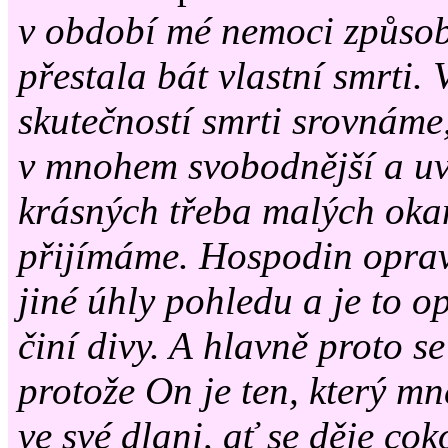
v období mé nemoci způsobi
přestala bát vlastní smrti. V
skutečností smrti srovnám
v mnohem svobodnější a uv
krásných třeba malých okam
přijímáme. Hospodin oprav
jiné úhly pohledu a je to o
činí divy. A hlavně proto s
protože On je ten, který mne
ve své dlani, ať se děje coko