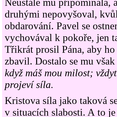
Neustále mu připomínala, 
druhými nepovyšoval, kvů
obdarování. Pavel se ostne
vychovával k pokoře, jen ta
Třikrát prosil Pána, aby ho
zbavil. Dostalo se mu vša
když máš mou milost; vždyť 
projeví síla.
Kristova síla jako taková s
v situacích slabosti. A to je