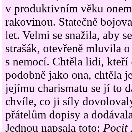
v produktivním věku onem
rakovinou. Statečně bojov
let. Velmi se snažila, aby s
strašák, otevřeně mluvila o
s nemocí. Chtěla lidi, kteř
podobně jako ona, chtěla j
jejímu charismatu se jí to 
chvíle, co ji síly dovoloval
přátelům dopisy a dodávala
Jednou napsala toto:
Pocit 