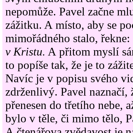
nepomůže. Pavel začne mlu
zážitku. A místo, aby se po
mimořádného stalo, řekne:
v Kristu.
A přitom myslí sám
to popíše tak, že je to záži
Navíc je v popisu svého vi
zdrženlivý. Pavel naznačí, 
přenesen do třetího nebe, až
bylo v těle, či mimo tělo, P
A čtenářova zvědavost je n