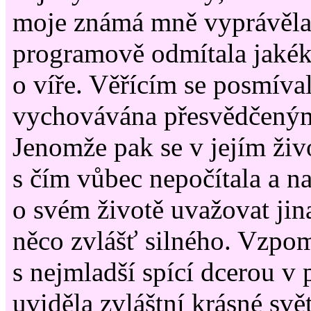
moje známá mně vyprávěla,
programově odmítala jakék
o víře. Věřícím se posmíval
vychovávána přesvědčeným
Jenomže pak se v jejím živo
s čím vůbec nepočítala a n
o svém životě uvažovat jin
něco zvlášť silného. Vzpom
s nejmladší spící dcerou v
uviděla zvláštní krásné svět