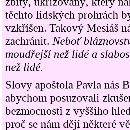
zbitý, ukřižovaný, který n
těchto lidských prohrách b
vzkříšen. Takový Mesiáš ná
zachránit.
Neboť bláznovstv
moudřejší než lidé a slabost
než lidé.
Slovy apoštola Pavla nás 
abychom posuzovali zkušen
bezmocnosti z vyššího hle
proč se nám dějí některé vě