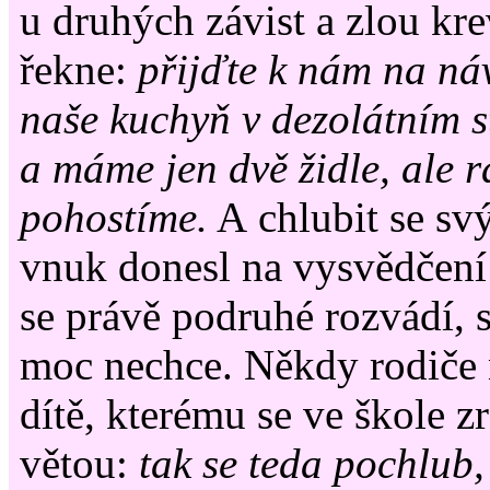
u druhých závist a zlou kr
řekne:
přijďte k nám na náv
naše kuchyň v dezolátním s
a máme jen dvě židle, ale r
pohostíme.
A chlubit se sv
vnuk donesl na vysvědčení 
se právě podruhé rozvádí, s
moc nechce. Někdy rodiče 
dítě, kterému se ve škole z
větou:
tak se teda pochlub, 