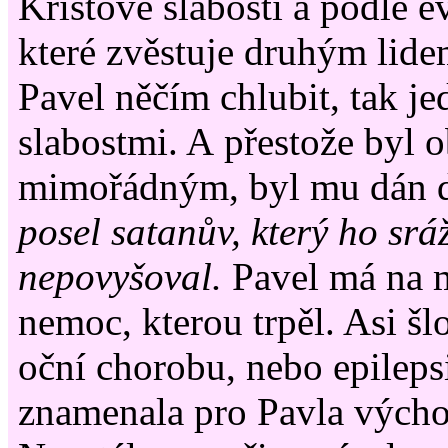
Kristově slabosti a podle ev
které zvěstuje druhým lide
Pavel něčím chlubit, tak j
slabostmi. A přestože byl
mimořádným, byl mu dán d
posel satanův, který ho sráž
nepovyšoval.
Pavel má na m
nemoc, kterou trpěl. Asi š
oční chorobu, nebo epileps
znamenala pro Pavla výcho