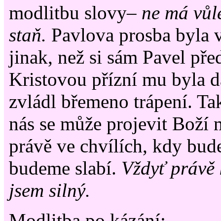
modlitbu slovy–
ne má vůle
staň.
Pavlova prosba byla v
jinak, než si sám Pavel pře
Kristovou přízní mu byla d
zvládl břemeno trápení. Tak
nás se může projevit Boží m
právě ve chvílích, kdy bud
budeme slabí.
Vždyť právě 
jsem silný.
Modlitba po kázání: