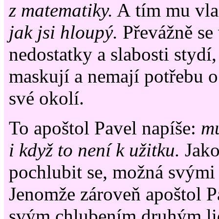
z matematiky.
A tím mu vlas
jak jsi hloupý.
Převážně se 
nedostatky a slabosti stydí,
maskují a nemají potřebu o
své okolí.
To apoštol Pavel napíše:
mu
i když to není k užitku.
Jako
pochlubit se, možná svými 
Jenomže zároveň apoštol Pa
svým chlubením druhým l