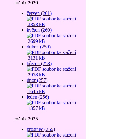
ročník 2026
červen (261)
3858 kB
květen (260)
2699 kB
duben (259)
3131 kB
březen (258)
2958 kB
únor (257)
1645 kB
leden (256)
1357 kB
ročník 2025
prosinec (255)