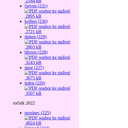
2184 kB
červen (231)
2895 kB
květen (230)
2721 kB
duben (229)
2803 kB
březen (228)
3243 kB
únor (227)
3675 kB
leden (226)
3507 kB
ročník 2022
prosinec (225)
4924 kB