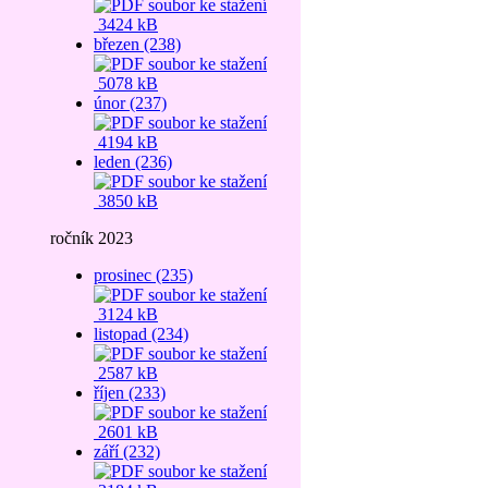
3424 kB
březen (238)
5078 kB
únor (237)
4194 kB
leden (236)
3850 kB
ročník 2023
prosinec (235)
3124 kB
listopad (234)
2587 kB
říjen (233)
2601 kB
září (232)