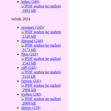
leden (246)
1691 kB
ročník 2024
prosinec (245)
1320 kB
listopad (244)
3171 kB
říjen (243)
1543 kB
září (242)
5110 kB
červen (241)
2994 kB
květen (240)
2909 kB
duben (239)