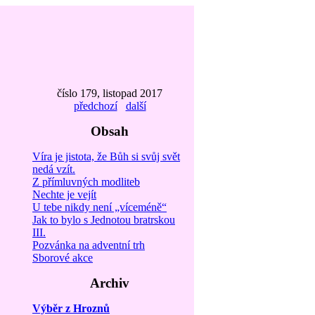
číslo 179, listopad 2017
předchozí
další
Obsah
Víra je jistota, že Bůh si svůj svět
nedá vzít.
Z přímluvných modliteb
Nechte je vejít
U tebe nikdy není „víceméně“
Jak to bylo s Jednotou bratrskou
III.
Pozvánka na adventní trh
Sborové akce
Archiv
Výběr z Hroznů