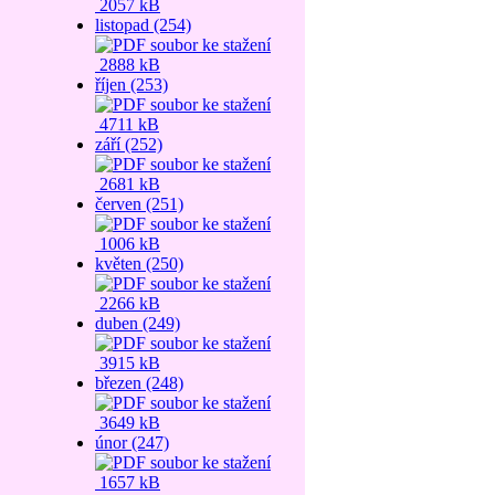
2057 kB
listopad (254)
2888 kB
říjen (253)
4711 kB
září (252)
2681 kB
červen (251)
1006 kB
květen (250)
2266 kB
duben (249)
3915 kB
březen (248)
3649 kB
únor (247)
1657 kB