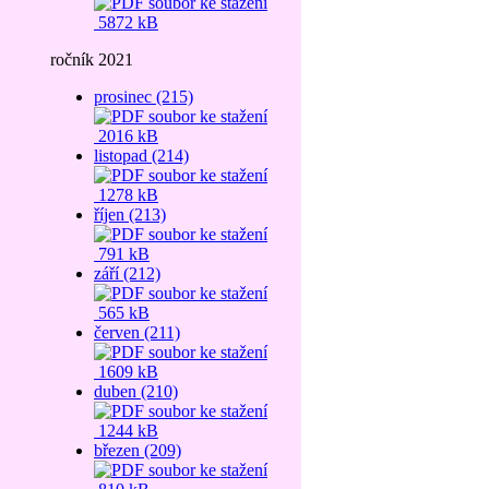
5872 kB
ročník 2021
prosinec (215)
2016 kB
listopad (214)
1278 kB
říjen (213)
791 kB
září (212)
565 kB
červen (211)
1609 kB
duben (210)
1244 kB
březen (209)