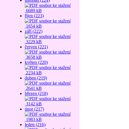
listopad (224)
6689 kB
říjen (223)
1654 kB
září (222)
3229 kB
červen (221)
3658 kB
květen (220)
2234 kB
duben (219)
2641 kB
březen (218)
3142 kB
únor (217)
1983 kB
leden (216)