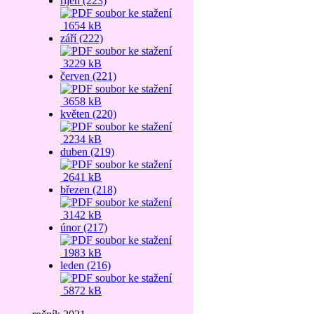
říjen (223)
1654 kB
září (222)
3229 kB
červen (221)
3658 kB
květen (220)
2234 kB
duben (219)
2641 kB
březen (218)
3142 kB
únor (217)
1983 kB
leden (216)
5872 kB