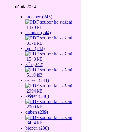
ročník 2024
prosinec (245)
1320 kB
listopad (244)
3171 kB
říjen (243)
1543 kB
září (242)
5110 kB
červen (241)
2994 kB
květen (240)
2909 kB
duben (239)
3424 kB
březen (238)