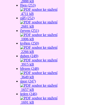
2888 kB
říjen (253)
4711 kB
září (252)
2681 kB
červen (251)
1006 kB
květen (250)
2266 kB
duben (249)
3915 kB
březen (248)
3649 kB
únor (247)
1657 kB
leden (246)
1691 kB