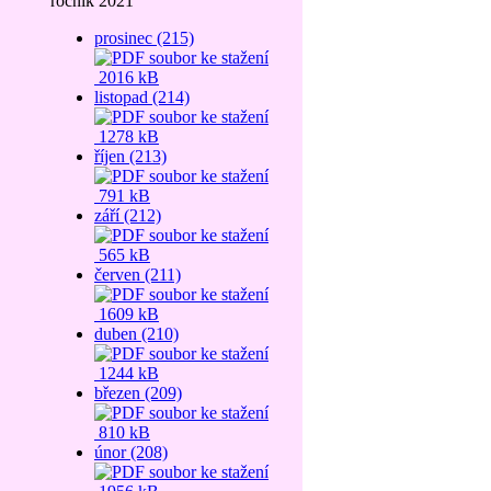
ročník 2021
prosinec (215)
2016 kB
listopad (214)
1278 kB
říjen (213)
791 kB
září (212)
565 kB
červen (211)
1609 kB
duben (210)
1244 kB
březen (209)
810 kB
únor (208)