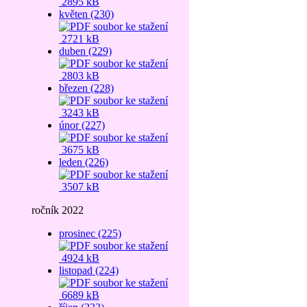
2895 kB
květen (230)
2721 kB
duben (229)
2803 kB
březen (228)
3243 kB
únor (227)
3675 kB
leden (226)
3507 kB
ročník 2022
prosinec (225)
4924 kB
listopad (224)
6689 kB