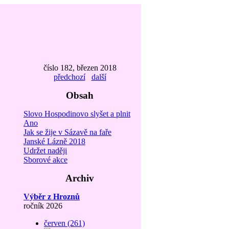
číslo 182, březen 2018
předchozí
další
Obsah
Slovo Hospodinovo slyšet a plnit
Ano
Jak se žije v Sázavě na faře
Janské Lázně 2018
Udržet naději
Sborové akce
Archiv
Výběr z Hroznů
ročník 2026
červen (261)