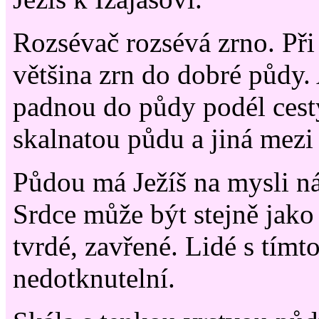
Rozsévač rozsévá zrno. Při
většina zrn do dobré půdy.
padnou do půdy podél cesty
skalnatou půdu a jiná mezi 
Půdou má Ježíš na mysli n
Srdce může být stejně jak
tvrdé, zavřené. Lidé s tímt
nedotknutelní.