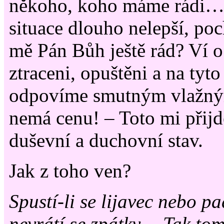
někoho, koho máme rádi….
situace dlouho nelepší, p
mě Pán Bůh ještě rád? Ví 
ztraceni, opuštěni a na tyto
odpovíme smutným vlažný
nemá cenu! – Toto mi přijd
duševní a duchovní stav.
Jak z toho ven?
Spustí-li se lijavec nebo pa
nevrátí se zpátky… Tak to