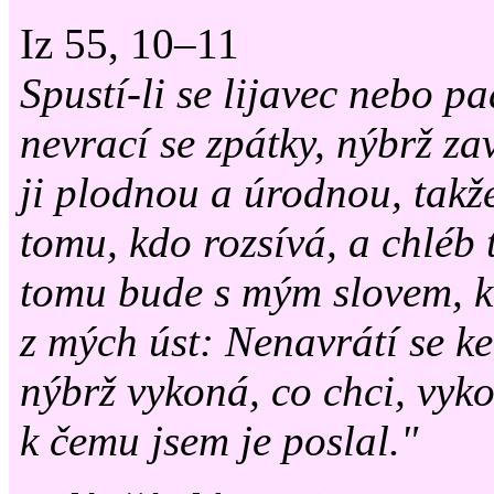
Iz 55, 10–11
Spustí-li se lijavec nebo pa
nevrací se zpátky, nýbrž za
ji plodnou a úrodnou, takž
tomu, kdo rozsívá, a chléb 
tomu bude s mým slovem, k
z mých úst: Nenavrátí se k
nýbrž vykoná, co chci, vyk
k čemu jsem je poslal."