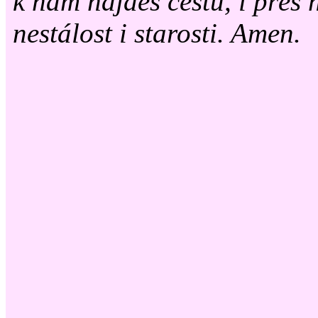
k nám najdeš cestu, i přes n
nestálost i starosti. Amen.