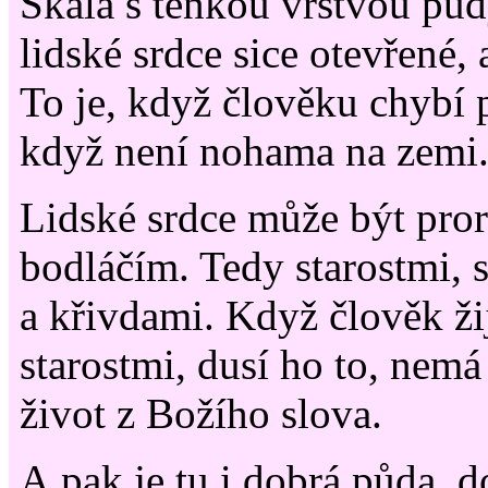
Skála s tenkou vrstvou půd
lidské srdce sice otevřené, 
To je, když člověku chybí 
když není nohama na zemi
Lidské srdce může být pror
bodláčím. Tedy starostmi, 
a křivdami. Když člověk ž
starostmi, dusí ho to, nemá 
život z Božího slova.
A pak je tu i dobrá půda, d