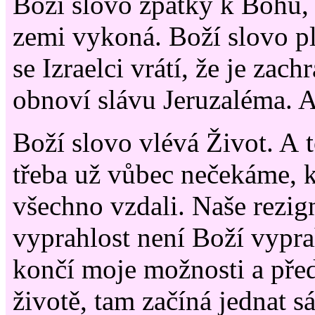
Boží slovo zpátky k Bohu, 
zemi vykoná. Boží slovo pla
se Izraelci vrátí, že je zach
obnoví slávu Jeruzaléma. A 
Boží slovo vlévá Život. A t
třeba už vůbec nečekáme, 
všechno vzdali. Naše rezig
vyprahlost není Boží vypra
končí moje možnosti a pře
životě, tam začíná jednat 