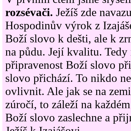
rozsévači.
Ježíš zde navazu
Hospodinův výrok z Izajáš
Boží slovo k dešti, ale k zr
na půdu. Její kvalitu. Tedy
připravenost Boží slovo př
slovo přichází. To nikdo n
ovlivnit. Ale jak se na zemi
zúročí, to záleží na každém 
Boží slovo zaslechne a při
Ježíš k Izajášovi.