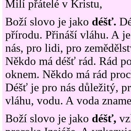
Milí přátelé v Kristu,
Boží slovo je jako
déšť.
Déš
přírodu. Přináší vláhu. A je
nás, pro lidi, pro zemědělst
Někdo má déšť rád. Rád po
oknem. Někdo má rád proch
Déšť je pro nás důležitý, p
vláhu, vodu. A voda zname
Boží slovo je jako
déšť,
vz