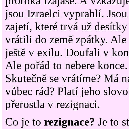
proroka Izajáše. A vzkazuje
jsou Izraelci vyprahlí. Js
zajetí, které trvá už desítky
vrátili do země zpátky. Ale
ještě v exilu. Doufali v k
Ale pořád to nebere konce.
Skutečně se vrátíme? Má n
vůbec rád? Platí jeho slov
přerostla v rezignaci.
Co je to
rezignace?
Je to s