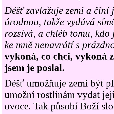
Déšť zavlažuje zemi a činí 
úrodnou, takže vydává sím
rozsívá, a chléb tomu, kdo
ke mně nenavrátí s prázdn
vykoná, co chci, vykoná 
jsem je poslal.
Déšť umožňuje zemi být p
umožní rostlinám vydat jej
ovoce. Tak působí Boží slo