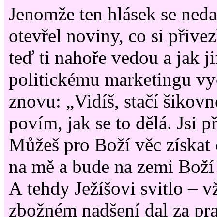
Jenomže ten hlásek se neda
otevřel noviny, co si přivezl
teď ti nahoře vedou a jak j
politickému marketingu vyc
znovu: „Vidíš, stačí šikovne
povím, jak se to dělá. Jsi 
Můžeš pro Boží věc získat c
na mě a bude na zemi Boží 
A tehdy Ježíšovi svitlo – 
zbožném nadšení dal za pr