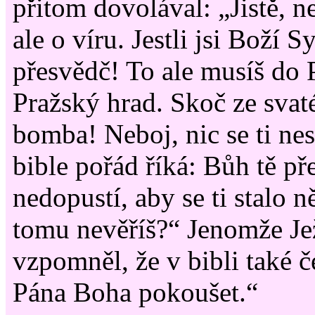
přitom dovolával: „Jistě, n
ale o víru. Jestli jsi Boží Sy
přesvědč! To ale musíš do P
Pražský hrad. Skoč ze svat
bomba! Neboj, nic se ti nes
bible pořád říká: Bůh tě př
nedopustí, aby se ti stalo 
tomu nevěříš?“ Jenomže Jež
vzpomněl, že v bibli také 
Pána Boha pokoušet.“