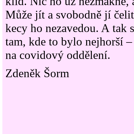
klid. Nic ho už nezmákne, a
Může jít a svobodně jí čeli
kecy ho nezavedou. A tak se 
tam, kde to bylo nejhorší 
na covidový oddělení.
Zdeněk Šorm