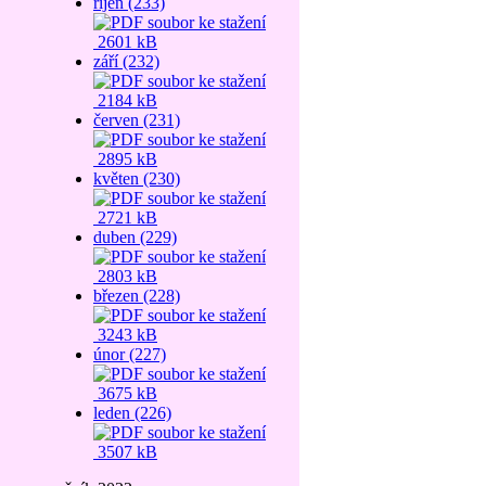
říjen (233)
2601 kB
září (232)
2184 kB
červen (231)
2895 kB
květen (230)
2721 kB
duben (229)
2803 kB
březen (228)
3243 kB
únor (227)
3675 kB
leden (226)
3507 kB