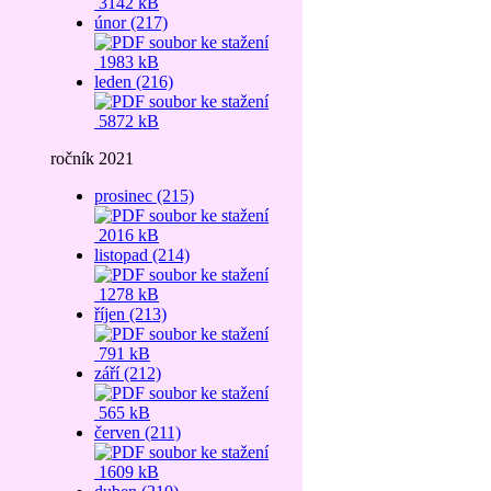
3142 kB
únor (217)
1983 kB
leden (216)
5872 kB
ročník 2021
prosinec (215)
2016 kB
listopad (214)
1278 kB
říjen (213)
791 kB
září (212)
565 kB
červen (211)
1609 kB