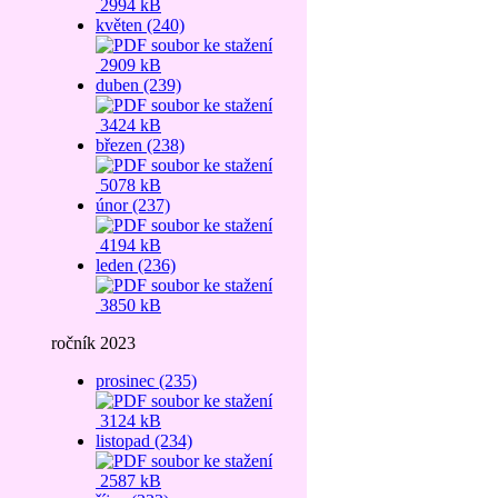
2994 kB
květen (240)
2909 kB
duben (239)
3424 kB
březen (238)
5078 kB
únor (237)
4194 kB
leden (236)
3850 kB
ročník 2023
prosinec (235)
3124 kB
listopad (234)
2587 kB