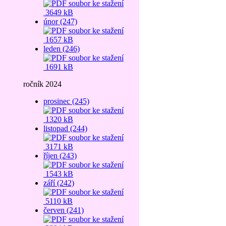
3649 kB
únor (247)
1657 kB
leden (246)
1691 kB
ročník 2024
prosinec (245)
1320 kB
listopad (244)
3171 kB
říjen (243)
1543 kB
září (242)
5110 kB
červen (241)