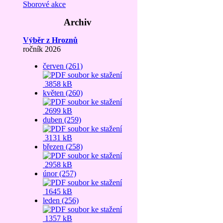
Sborové akce
Archiv
Výběr z Hroznů
ročník 2026
červen (261)
3858 kB
květen (260)
2699 kB
duben (259)
3131 kB
březen (258)
2958 kB
únor (257)
1645 kB
leden (256)
1357 kB