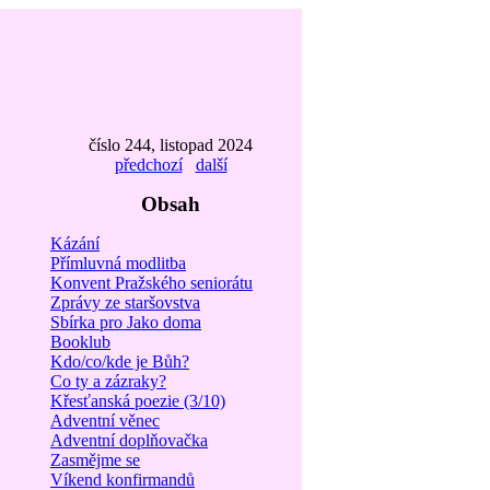
číslo 244, listopad 2024
předchozí
další
Obsah
Kázání
Přímluvná modlitba
Konvent Pražského seniorátu
Zprávy ze staršovstva
Sbírka pro Jako doma
Booklub
Kdo/co/kde je Bůh?
Co ty a zázraky?
Křesťanská poezie (3/10)
Adventní věnec
Adventní doplňovačka
Zasmějme se
Víkend konfirmandů