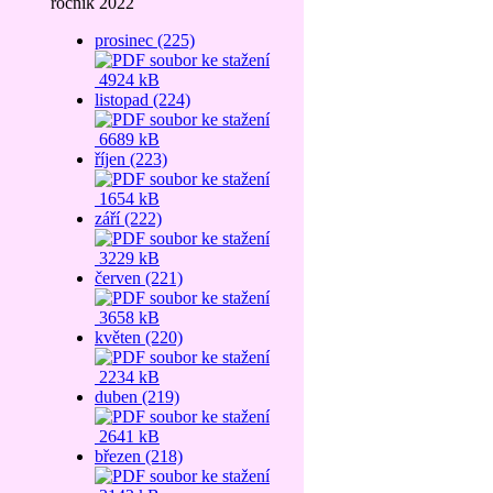
ročník 2022
prosinec (225)
4924 kB
listopad (224)
6689 kB
říjen (223)
1654 kB
září (222)
3229 kB
červen (221)
3658 kB
květen (220)
2234 kB
duben (219)
2641 kB
březen (218)