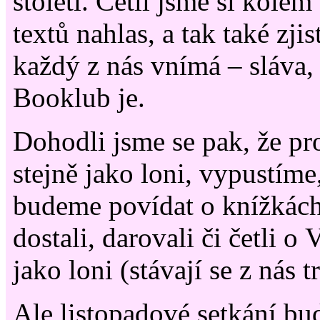
století. Četli jsme si kolem
textů nahlas, a tak také zjist
každý z nás vnímá – sláva,
Booklub je.
Dohodli jsme se pak, že pr
stejně jako loni, vypustíme
budeme povídat o knížkách
dostali, darovali či četli o
jako loni (stávají se z nás t
Ale listopadové setkání bu