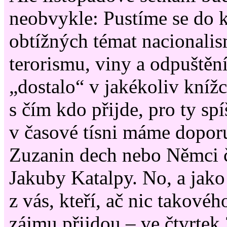
neobvykle: Pustíme se do 
obtížných témat nacionalis
terorismu, viny a odpuštění
„dostalo“ v jakékoliv kníž
s čím kdo přijde, pro ty sp
v časové tísni máme dopor
Zuzanin dech nebo Němci 
Jakuby Katalpy. No, a jako
z vás, kteří, ač nic takovéh
zájmu přijdou – ve čtvrtek 