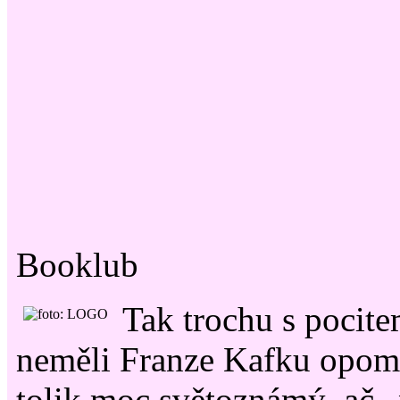
Booklub
Tak trochu s pocit
neměli Franze Kafku opome
tolik moc světoznámý, ač „