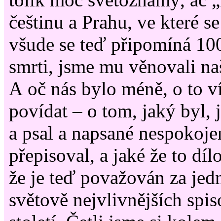
češtinu a Prahu, ve které se 
všude se teď připomíná 100
smrti, jsme mu věnovali naš
A oč nás bylo méně, o to v
povídat – o tom, jaký byl, j
a psal a napsané nespokoje
přepisoval, a jaké že to díl
že je teď považován za jed
světově nejvlivnějších spis