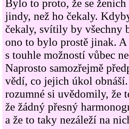
Bylo to proto, že se ženich 
jindy, než ho čekaly. Kdyby 
čekaly, svítily by všechny
ono to bylo prostě jinak. A 
s touhle možností vůbec ne
Naprosto samozřejmě předp
vědí, co jejich úkol obnáší
rozumné si uvědomily, že t
že žádný přesný harmonog
a že to taky nezáleží na nic