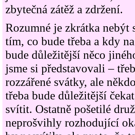
zbytečná zátěž a zdržení.
Rozumné je zkrátka nebýt si
tím, co bude třeba a kdy n
bude důležitější něco jinéh
jsme si představovali – tře
rozzářené svátky, ale někdo
třeba bude důležitější čeka
svítit. Ostatně pošetilé dr
neprošvihly rozhodující ok