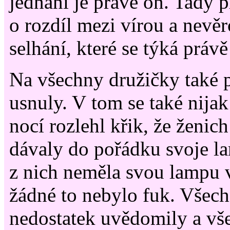
jednání je právě on. Tady p
o rozdíl mezi vírou a nevě
selhání, které se týká právě
Na všechny družičky také p
usnuly. V tom se také nijak
nocí rozlehl křik, že ženic
dávaly do pořádku svoje la
z nich neměla svou lampu v
žádné to nebylo fuk. Všech
nedostatek uvědomily a vš