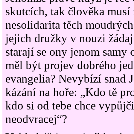
skutcích, tak člověka musí 
nesolidarita těch moudrých
jejich družky v nouzi žáda
starají se ony jenom samy 
měl být projev dobrého je
evangelia? Nevybízí snad J
kázání na hoře: „Kdo tě pro
kdo si od tebe chce vypůjči
neodvracej“?