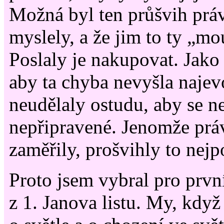
Možná byl ten průšvih práv
myslely, a že jim to ty „mo
Poslaly je nakupovat. Jako
aby ta chyba nevyšla najevo
neudělaly ostudu, aby se n
nepřipravené. Jenomže práv
zaměřily, prošvihly to nejp
Proto jsem vybral pro prvn
z 1. Janova listu. My, když 