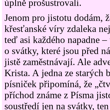
úplně prošustrovali.
Jenom pro jistotu dodám, ž
křesťanské víry zdaleka ne
teď asi každého napadne – 
o svátky, které jsou před n
jistě zaměstnávají. Ale adv
Krista. A jedna ze starých 
písniček připomíná, že „čt
příchod známe z Písma jist
soustředí jen na svátky, ten