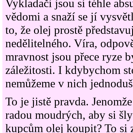
Vykladači jsou si téhle ab
vědomi a snaží se jí vysvět
to, že olej prostě představu
nedělitelného. Víra, odpov
mravnost jsou přece ryze b
záležitosti. I kdybychom sto
nemůžeme v nich jednoduše
To je jistě pravda. Jenomž
radou moudrých, aby si šly
kupcům olej koupit? To si z