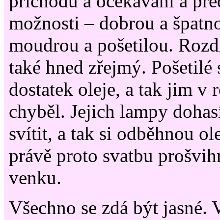
příchodu a očekávání a př
možnosti – dobrou a špatno
moudrou a pošetilou. Rozdí
také hned zřejmý. Pošetilé 
dostatek oleje, a tak jim v 
chyběl. Jejich lampy doha
svítit, a tak si odběhnou ol
právě proto svatbu prošvi
venku.
Všechno se zdá být jasné. V