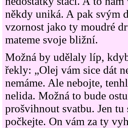
nedostatky stačí. A to nám
někdy uniká. A pak svým 
vzornost jako ty moudré d
mateme svoje bližní.
Možná by udělaly líp, kdy
řekly: „Olej vám sice dát 
nemáme. Ale nebojte, tenhl
nelida. Možná to bude ostud
prošvihnout svatbu. Jen tu 
počkejte. On vám za ty vy