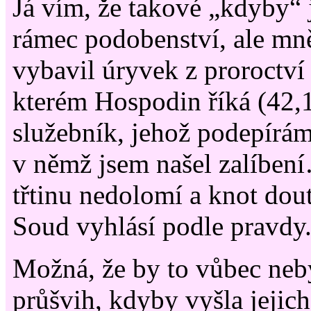
Já vím, že takové „kdyby“ 
rámec podobenství, ale mn
vybavil úryvek z proroctví 
kterém Hospodin říká (42,
služebník, jehož podepírá
v němž jsem našel zalíbe
třtinu nedolomí a knot dout
Soud vyhlásí podle pravdy
Možná, že by to vůbec neb
průšvih, kdyby vyšla jejic