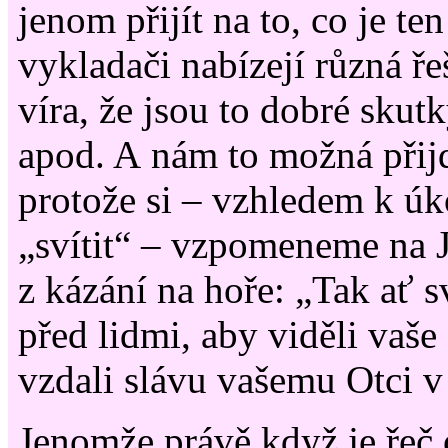
jenom přijít na to, co je ten
vykladači nabízejí různá řeš
víra, že jsou to dobré skutk
apod. A nám to možná přijd
protože si – vzhledem k úk
„svítit“ – vzpomeneme na 
z kázání na hoře: „Tak ať sv
před lidmi, aby viděli vaše
vzdali slávu vašemu Otci v
Jenomže právě když je řeč