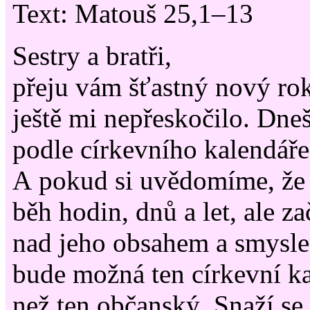
Text: Matouš 25,1–13
Sestry a bratři,
přeju vám šťastný nový rok
ještě mi nepřeskočilo. Dne
podle církevního kalendáře
A pokud si uvědomíme, že 
běh hodin, dnů a let, ale 
nad jeho obsahem a smysle
bude možná ten církevní ka
než ten občanský. Snaží se 