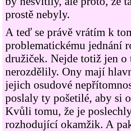
by nesvítily, ale proto, že t
prostě nebyly.
A teď se právě vrátím k to
problematickému jednání 
družiček. Nejde totiž jen o 
nerozdělily. Ony mají hlavn
jejich osudové nepřítomnos
poslaly ty pošetilé, aby si 
Kvůli tomu, že je poslechl
rozhodující okamžik. A pak 