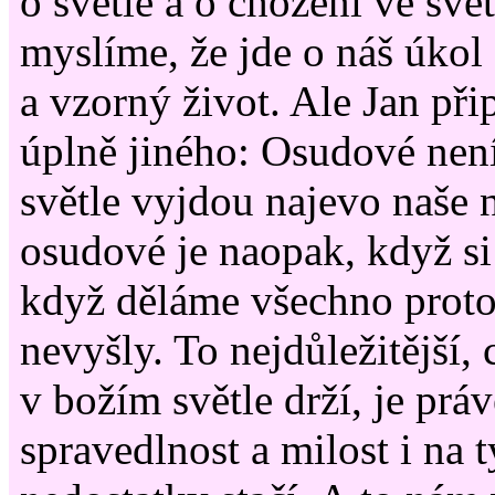
o světle a o chození ve svět
myslíme, že jde o náš úkol 
a vzorný život. Ale Jan př
úplně jiného: Osudové nen
světle vyjdou najevo naše 
osudové je naopak, když si
když děláme všechno proto
nevyšly. To nejdůležitější,
v božím světle drží, je prá
spravedlnost a milost i na 