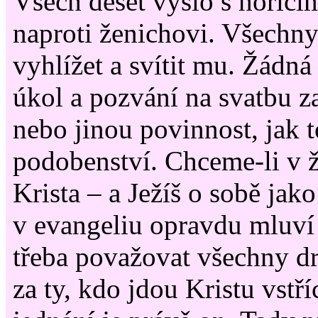
Všech deset vyšlo s hoříc
naproti ženichovi. Všechny
vyhlížet a svítit mu. Žádn
úkol a pozvání na svatbu z
nebo jinou povinnost, jak 
podobenství. Chceme-li v ž
Krista – a Ježíš o sobě jak
v evangeliu opravdu mluví 
třeba považovat všechny dr
za ty, kdo jdou Kristu vstř