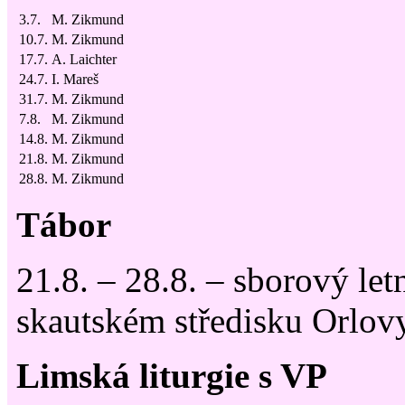
3.7.
M. Zikmund
10.7.
M. Zikmund
17.7.
A. Laichter
24.7.
I. Mareš
31.7.
M. Zikmund
7.8.
M. Zikmund
14.8.
M. Zikmund
21.8.
M. Zikmund
28.8.
M. Zikmund
Tábor
21.8. – 28.8. – sborový let
skautském středisku Orlo
Limská liturgie s VP