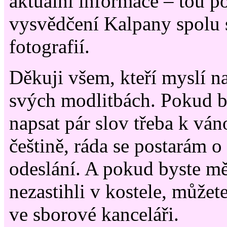
aktuální informace – tou p
vysvědčení Kalpany spolu 
fotografií.
Děkuji všem, kteří myslí na
svých modlitbách. Pokud by
napsat pár slov třeba k ván
češtině, ráda se postarám o
odeslání. A pokud byste m
nezastihli v kostele, můžet
ve sborové kanceláři.