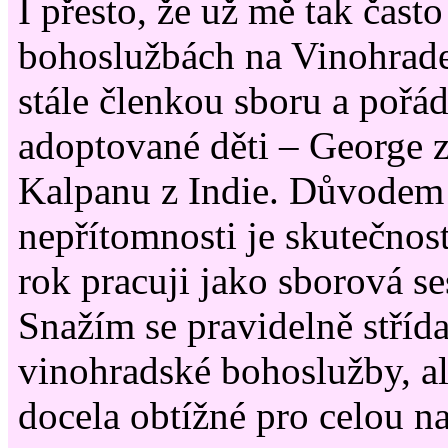
I přesto, že už mě tak často
bohoslužbách na Vinohrad
stále členkou sboru a pořád
adoptované děti – George 
Kalpanu z Indie. Důvodem
nepřítomnosti je skutečnost
rok pracuji jako sborová s
Snažím se pravidelně stříd
vinohradské bohoslužby, al
docela obtížné pro celou na