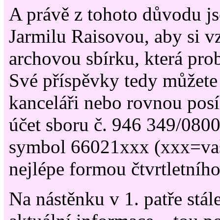
A právě z tohoto důvodu j
Jarmilu Raisovou, aby si vz
archovou sbírku, která prob
Své příspěvky tedy můžete 
kanceláři nebo rovnou posí
účet sboru č. 946 349/0800,
symbol 66021xxx (xxx=vaše
nejlépe formou čtvrtletního
Na nástěnku v 1. patře stál