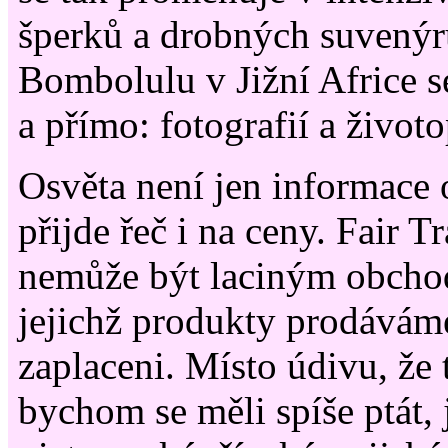
šperků a drobných suvenýr
Bombolulu v Jižní Africe s
a přímo: fotografií a život
Osvěta není jen informace 
přijde řeč i na ceny. Fair T
nemůže být laciným obchode
jejichž produkty prodáváme
zaplaceni. Místo údivu, že 
bychom se měli spíše ptát, j