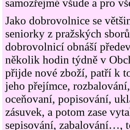
samozřejmé všude a pro vš
Jako dobrovolnice se větši
seniorky z pražských sborů
dobrovolnicí obnáší přede
několik hodin týdně v Ob
přijde nové zboží, patří k t
jeho přejímce, rozbalování,
oceňovaní, popisování, uklá
zásuvek, a potom zase vyt
sepisování, zabalování…, 