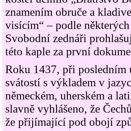
znamením obruče a kladiv
visícím“ – podle některýc
Svobodní zednáři prohlašují
této kaple za první dokume
Roku 1437, při posledním
svátostí s výkladem v jazy
německém, uherském a lat
slavně vyhlášeno, že Čech
že přijímající pod obojí z