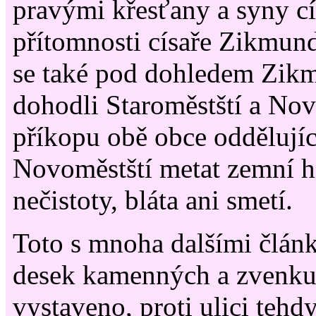
pravými křesťany a syny cí
přítomnosti císaře Zikmund
se také pod dohledem Zi
dohodli Staroměstští a Nov
příkopu obě obce oddělují
Novoměstští metat zemní hn
nečistoty, bláta ani smetí.
Toto s mnoha dalšími člán
desek kamenných a zvenku
vystaveno, proti ulici tehd