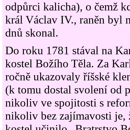
odpůrci kalicha), o čemž k
král Václav IV., raněn byl 
dnů skonal.
Do roku 1781 stával na Ka
kostel Božího Těla. Za Karl
ročně ukazovaly říšské klen
(k tomu dostal svolení od p
nikoliv ve spojitosti s refo
nikoliv bez zajímavosti je,
kostel učinilo „Bratrstvo B