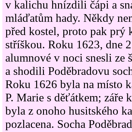
v kalichu hnízdili čápi a sn
mláďatům hady. Někdy nemi
před kostel, proto pak prý k
stříškou. Roku 1623, dne 27
alumnové v noci snesli ze š
a shodili Poděbradovu sochu
Roku 1626 byla na místo k
P. Marie s děťátkem; záře 
byla z onoho husitského kal
pozlacena. Socha Poděbrad