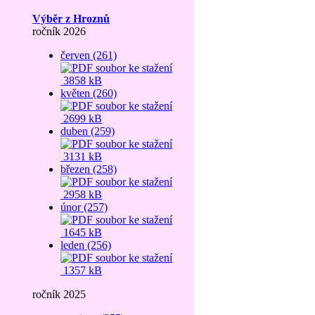
Výběr z Hroznů
ročník 2026
červen (261)
3858 kB
květen (260)
2699 kB
duben (259)
3131 kB
březen (258)
2958 kB
únor (257)
1645 kB
leden (256)
1357 kB
ročník 2025