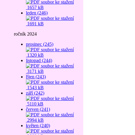
1657 kB
leden (246)
1691 kB
ročník 2024
prosinec (245)
1320 kB
listopad (244)
3171 kB
říjen (243)
1543 kB
září (242)
5110 kB
červen (241)
2994 kB
květen (240)