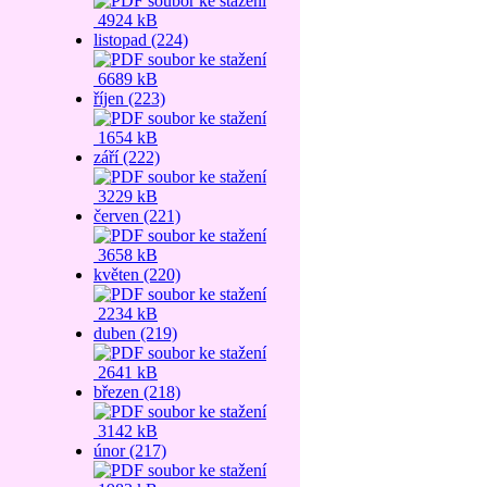
4924 kB
listopad (224)
6689 kB
říjen (223)
1654 kB
září (222)
3229 kB
červen (221)
3658 kB
květen (220)
2234 kB
duben (219)
2641 kB
březen (218)
3142 kB
únor (217)