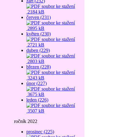
září (232)
2184 kB
červen (231)
2895 kB
květen (230)
2721 kB
duben (229)
2803 kB
březen (228)
3243 kB
únor (227)
3675 kB
leden (226)
3507 kB
ročník 2022
prosinec (225)