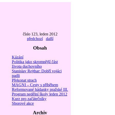
číslo 123, leden 2012
předchozí
další
Obsah
Kázání
Politika jako skromnější část
života duchovního
Stanislav Rejthar: Dobří vojáci
padli
Překonat strach
MAGNI – Cesty s příběhem
Reformované hádanky pražské III.
Program nedělní školy leden 2012
Kurz pro začátečníky
Sborové akce
Archiv