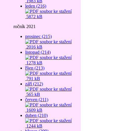
1983 kB
leden (216)
5872 kB
ročník 2021
prosinec (215)
2016 kB
listopad (214)
1278 kB
říjen (213)
791 kB
září (212)
565 kB
červen (211)
1609 kB
duben (210)
1244 kB