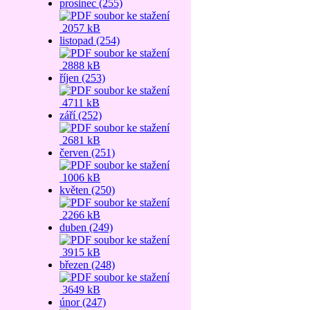
prosinec (255)
2057 kB
listopad (254)
2888 kB
říjen (253)
4711 kB
září (252)
2681 kB
červen (251)
1006 kB
květen (250)
2266 kB
duben (249)
3915 kB
březen (248)
3649 kB
únor (247)