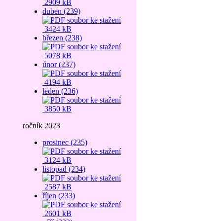
2909 kB
duben (239)
3424 kB
březen (238)
5078 kB
únor (237)
4194 kB
leden (236)
3850 kB
ročník 2023
prosinec (235)
3124 kB
listopad (234)
2587 kB
říjen (233)
2601 kB