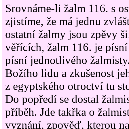
Srovnáme-li žalm 116. s ost
zjistíme, že má jednu zvláš
ostatní žalmy jsou zpěvy ši
věřících, žalm 116. je písn
písní jednotlivého žalmisty
Božího lidu a zkušenost j
z egyptského otroctví tu sto
Do popředí se dostal žalmi
příběh. Jde takřka o žalmi
vyznání, zpověď, kterou na