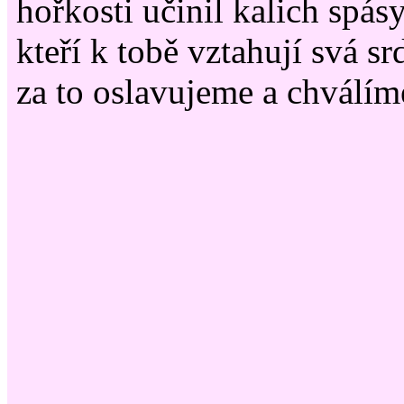
hořkosti učinil kalich spás
kteří k tobě vztahují svá sr
za to oslavujeme a chválí