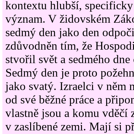
kontextu hlubší, specifick
význam. V židovském Záko
sedmý den jako den odpoči
zdůvodněn tím, že Hospodi
stvořil svět a sedmého dne
Sedmý den je proto požeh
jako svatý. Izraelci v něm
od své běžné práce a připo
vlastně jsou a komu vděčí z
v zaslíbené zemi. Mají si p