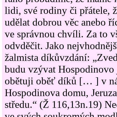
lidi, své rodiny či přátele,
udělat dobrou věc anebo ří
ve správnou chvíli. Za to 
odvděčit. Jako nejvhodnějš
žalmista díkůvzdání: „Zved
budu vzývat Hospodinovo 
obětuji oběť díků [… ] v n
Hospodinova domu, Jeruza
středu.“ (Ž 116,13n.19) Ne
ve svých soukromých modli