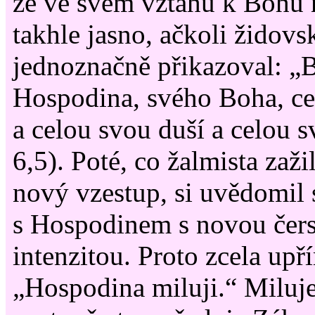
že ve svém vztahu k Bohu
takhle jasno, ačkoli židov
jednoznačně přikazoval: „
Hospodina, svého Boha, c
a celou svou duší a celou s
6,5). Poté, co žalmista zaži
nový vzestup, si uvědomil 
s Hospodinem s novou čers
intenzitou. Proto zcela up
„Hospodina miluji.“ Miluj