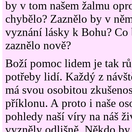
by v tom našem žalmu opro
chybělo? Zaznělo by v něm 
vyznání lásky k Bohu? Co
zaznělo nově?
Boží pomoc lidem je tak r
potřeby lidí. Každý z návš
má svou osobitou zkušenos
příklonu. A proto i naše os
pohledy naší víry na náš živ
vyzněly odlišně. Někdo by 