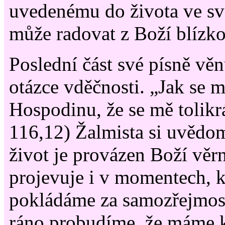
uvedenému do života ve s
může radovat z Boží blízko
Poslední část své písně věn
otázce vděčnosti. „Jak se 
Hospodinu, že se mě tolikrá
116,12) Žalmista si uvědom
život je provázen Boží věrn
projevuje i v momentech, 
pokládáme za samozřejmost
ráno probudíme, že máme k