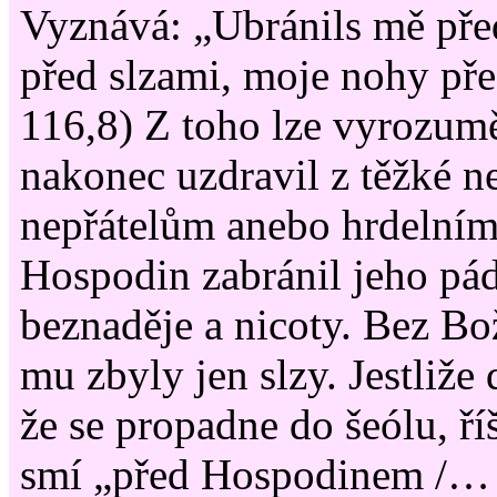
Vyznává: „Ubránils mě pře
před slzami, moje nohy pře
116,8) Z toho lze vyrozumě
nakonec uzdravil z těžké n
nepřátelům anebo hrdelním
Hospodin zabránil jeho pá
beznaděje a nicoty. Bez Bo
mu zbyly jen slzy. Jestliže
že se propadne do šeólu, ří
smí „před Hospodinem /… /