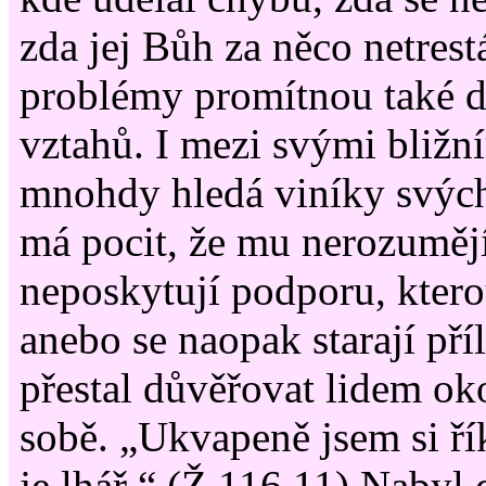
zda jej Bůh za něco netrest
problémy promítnou také d
vztahů. I mezi svými bližn
mnohdy hledá viníky svých
má pocit, že mu nerozuměj
neposkytují podporu, ktero
anebo se naopak starají příl
přestal důvěřovat lidem ok
sobě. „Ukvapeně jsem si ří
je lhář.“ (Ž 116,11) Nabyl 