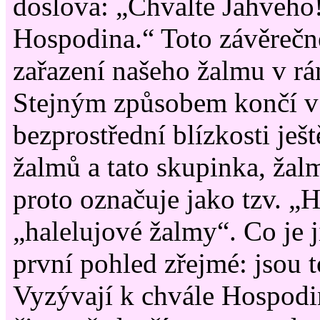
doslova: „Chvalte Jahveho!
Hospodina.“ Toto závěrečné
zařazení našeho žalmu v rám
Stejným způsobem končí v
bezprostřední blízkosti ješ
žalmů a tato skupinka, žalm
proto označuje jako tzv. „H
„halelujové žalmy“. Co je j
první pohled zřejmé: jsou 
Vyzývají k chvále Hospodi