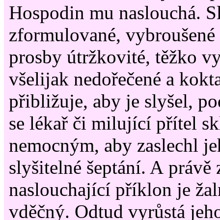
Hospodin mu naslouchá. Sl
zformulované, vybroušené m
prosby útržkovité, těžko v
všelijak nedořečené a kokt
přibližuje, aby je slyšel, 
se lékař či milující přítel s
nemocným, aby zaslechl je
slyšitelné šeptání. A právě 
naslouchající příklon je ža
vděčný. Odtud vyrůstá jeho