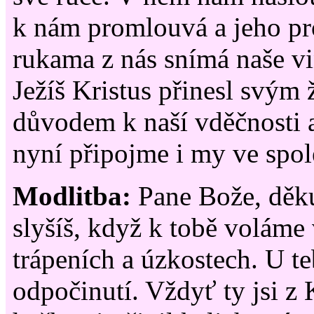
k nám promlouvá a jeho 
rukama z nás snímá naše v
Ježíš Kristus přinesl svým 
důvodem k naší vděčnosti a
nyní připojme i my ve spol
Modlitba:
Pane Bože, děku
slyšíš, když k tobě voláme
trápeních a úzkostech. U t
odpočinutí. Vždyť ty jsi z 