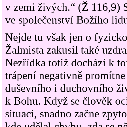
v zemi živých.“ (Ž 116,9) 
ve společenství Božího lid
Nejde tu však jen o fyzick
Žalmista zakusil také uzdra
Nezřídka totiž dochází k to
trápení negativně promítne
duševního i duchovního ži
k Bohu. Když se člověk oci
situaci, snadno začne zpyt
kde udělal chybu, zda se ně