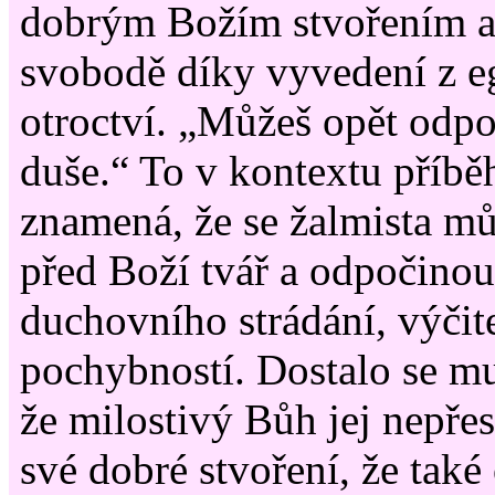
dobrým Božím stvořením a 
svobodě díky vyvedení z 
otroctví. „Můžeš opět odp
duše.“ To v kontextu příbě
znamená, že se žalmista mů
před Boží tvář a odpočinou
duchovního strádání, výčite
pochybností. Dostalo se mu
že milostivý Bůh jej nepřes
své dobré stvoření, že také 