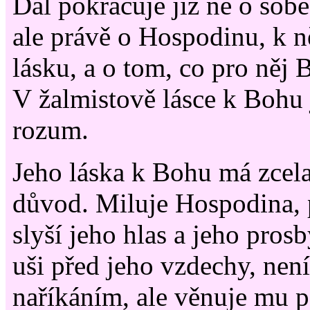
Dál pokračuje již ne o sobě
ale právě o Hospodinu, k 
lásku, a o tom, co pro něj 
V žalmistově lásce k Bohu je
rozum.
Jeho láska k Bohu má zcel
důvod. Miluje Hospodina,
slyší jeho hlas a jeho pros
uši před jeho vzdechy, nen
naříkáním, ale věnuje mu p