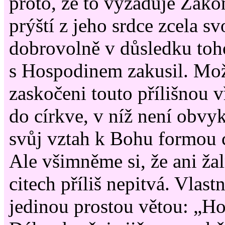
proto, že to vyžaduje Zák
prýští z jeho srdce zcela s
dobrovolně v důsledku toh
s Hospodinem zakusil. Mo
zaskočeni touto přílišnou v
do církve, v níž není obvy
svůj vztah k Bohu formou 
Ale všimněme si, že ani ža
citech příliš nepitvá. Vlast
jedinou prostou větou: „Ho