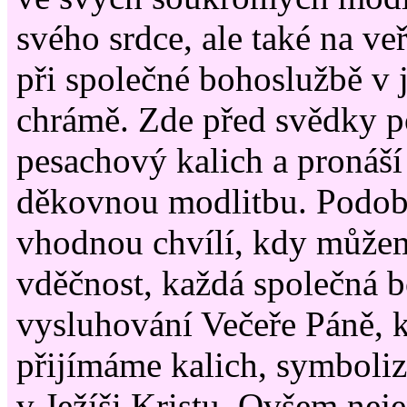
svého srdce, ale také na veř
při společné bohoslužbě v
chrámě. Zde před svědky 
pesachový kalich a pronáš
děkovnou modlitbu. Podobn
vhodnou chvílí, kdy můžem
vděčnost, každá společná 
vysluhování Večeře Páně, k
přijímáme kalich, symboliz
v Ježíši Kristu. Ovšem neje