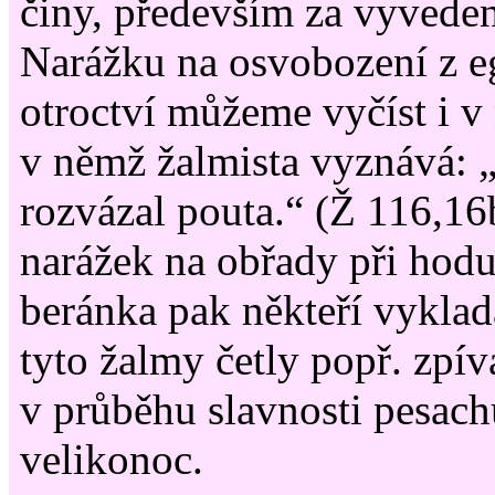
činy, především za vyveden
Narážku na osvobození z 
otroctví můžeme vyčíst i v
v němž žalmista vyznává: „
rozvázal pouta.“ (Ž 116,16
narážek na obřady při hod
beránka pak někteří vyklada
tyto žalmy četly popř. zpív
v průběhu slavnosti pesac
velikonoc.