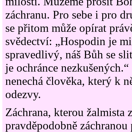
milosti. Můžeme prosit Bo
záchranu. Pro sebe i pro d
se přitom může opírat práv
svědectví: „Hospodin je mi
spravedlivý, náš Bůh se sl
je ochránce nezkušených.“
nenechá člověka, který k n
odezvy.
Záchrana, kterou žalmista z
pravděpodobně záchranou p