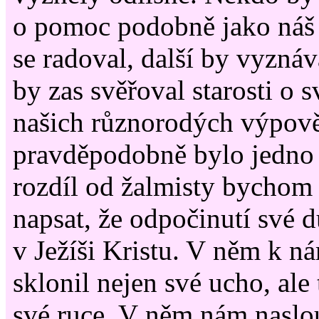
o pomoc podobně jako náš 
se radoval, další by vyznáv
by zas svěřoval starosti o s
našich různorodých výpov
pravděpodobně bylo jedno 
rozdíl od žalmisty bychom t
napsat, že odpočinutí své 
v Ježíši Kristu. V něm k 
sklonil nejen své ucho, ale 
své ruce. V něm nám naslou