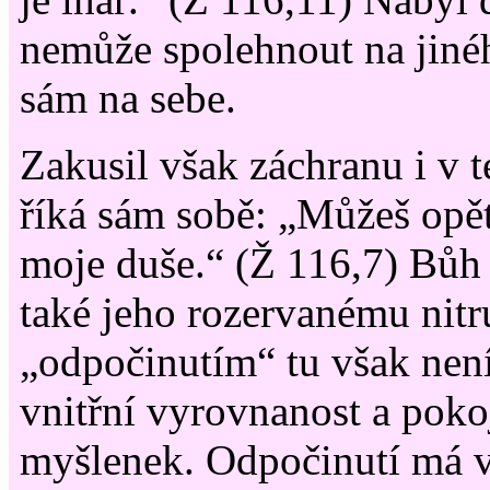
nemůže spolehnout na jinéh
sám na sebe.
Zakusil však záchranu i v t
říká sám sobě: „Můžeš opě
moje duše.“ (Ž 116,7) Bůh 
také jeho rozervanému nit
„odpočinutím“ tu však nen
vnitřní vyrovnanost a poko
myšlenek. Odpočinutí má v