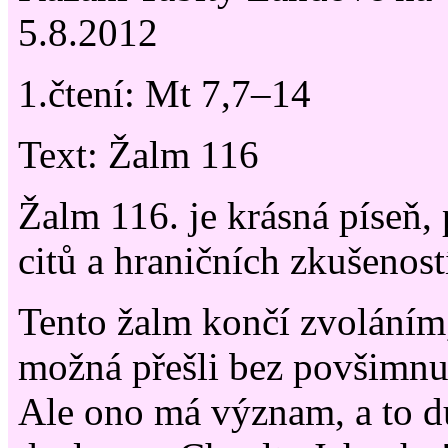
5.8.2012
1.čtení: Mt 7,7–14
Text: Žalm 116
Žalm 116. je krásná píseň,
citů a hraničních zkušenost
Tento žalm končí zvoláním
možná přešli bez povšimnut
Ale ono má význam, a to d