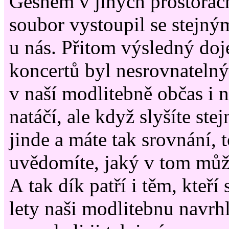
Geshem v jiných prostorách
soubor vystoupil se stejn
u nás. Přitom výsledný doj
koncertů byl nesrovnatelný
v naší modlitebně občas i 
natáčí, ale když slyšíte st
jinde a máte tak srovnání, t
uvědomíte, jaký v tom může
A tak dík patří i těm, kteří
lety naši modlitebnu navrhli