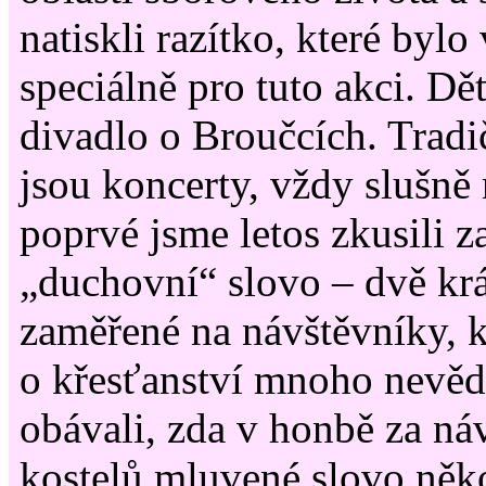
natiskli razítko, které byl
speciálně pro tuto akci. Dět
divadlo o Broučcích. Trad
jsou koncerty, vždy slušně 
poprvé jsme letos zkusili z
„duchovní“ slovo – dvě kr
zaměřené na návštěvníky, k
o křesťanství mnoho nevěd
obávali, zda v honbě za ná
kostelů mluvené slovo ně