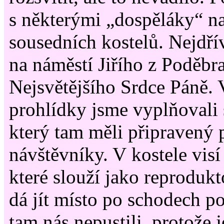
s některými „dospěláky“ n
sousedních kostelů. Nejdří
na náměstí Jiřího z Poděbr
Nejsvětějšího Srdce Páně.
prohlídky jsme vyplňovali s
který tam měli připravený 
návštěvníky. V kostele visí
které slouží jako reprodukt
dá jít místo po schodech p
tam nás nepustili, protože 