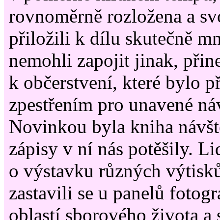
rovnoměrně rozložena a sv
přiložili k dílu skutečně mn
nemohli zapojit jinak, přin
k občerstvení, které bylo 
zpestřením pro unavené ná
Novinkou byla kniha návšt
zápisy v ní nás potěšily. L
o výstavku různých výtisk
zastavili se u panelů fotogr
oblastí sborového života a s