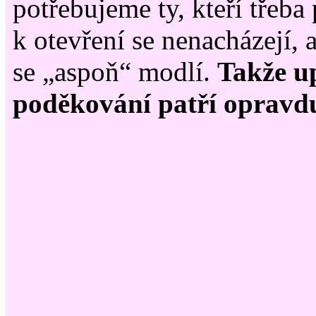
potřebujeme ty, kteří třeb
k otevření se nenacházejí, 
se „aspoň“ modlí.
Takže u
poděkování patří opravd