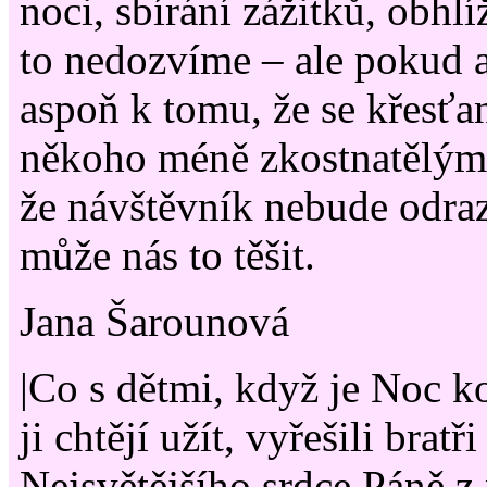
noci, sbírání zážitků, obhlí
to nedozvíme – ale pokud a
aspoň k tomu, že se křesťan
někoho méně zkostnatělým
že návštěvník nebude odraz
může nás to těšit.
Jana Šarounová
|Co s dětmi, když je Noc ko
ji chtějí užít, vyřešili bratř
Nejsvětějšího srdce Páně z 