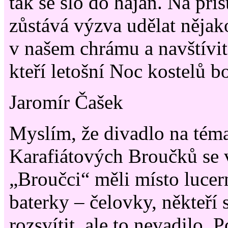
tak se šlo do hajan. Na pří
zůstává výzva udělat nějak
v našem chrámu a navštívi
kteří letošní Noc kostelů b
Jaromír Čašek
Myslím, že divadlo na tém
Karafiátových Broučků se 
„Broučci“ měli místo lucer
baterky – čelovky, někteří 
rozsvítit, ale to nevadilo. 