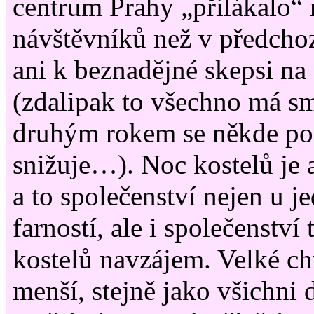
centrum Prahy „přilákalo“
návštěvníků než v předchozí
ani k beznadějné skepsi na
(zdalipak to všechno má sm
druhým rokem se někde po
snižuje…). Noc kostelů je a
a to společenství nejen u j
farností, ale i společenství 
kostelů navzájem. Velké ch
menší, stejně jako všichn