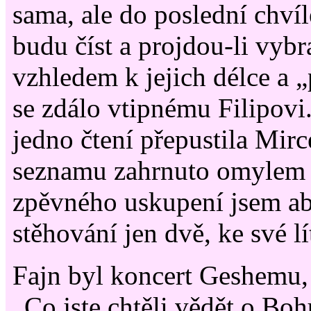
sama, ale do poslední chvíl
budu číst a projdou-li vybr
vzhledem k jejich délce a „
se zdálo vtipnému Filipov
jedno čtení přepustila Mirce
seznamu zahrnuto omylem
zpěvného uskupení jsem ab
stěhování jen dvě, ke své lí
Fajn byl koncert Geshemu,
„Co jste chtěli vědět o Boh