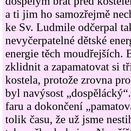
dospělým brát před kostel
a ti jim ho samozřejmě nech
ke Sv. Ludmile odčerpal ta
nevyčerpatelné dětské ener
energie těch moudřejších. B
zklidnit a zapamatovat si tř
kostela, protože zrovna pr
byl navýsost „dospělácký“
faru a dokončení „pamatova
tolik času, že už jsme nestih