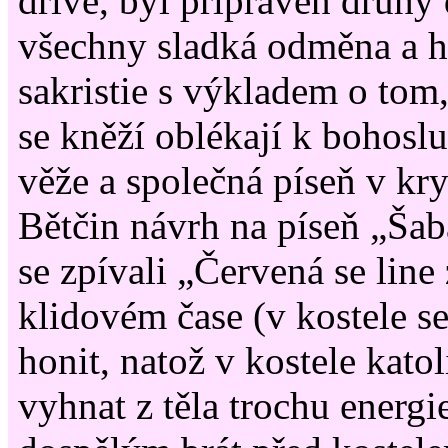
dříve, byl připraven druhý 
všechny sladká odměna a h
sakristie s výkladem o tom,
se kněží oblékají k bohosl
věže a společná píseň v kry
Bětčin návrh na píseň „Šab
se zpívali „Červená se line 
klidovém čase (v kostele s
honit, natož v kostele kato
vyhnat z těla trochu energi