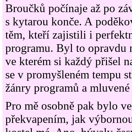
Broučků počínaje až po zá
s kytarou konče. A poděkov
těm, kteří zajistili i perfek
programu. Byl to opravdu 
ve kterém si každý přišel n
se v promyšleném tempu stř
žánry programů a mluvené 
Pro mě osobně pak bylo v
překvapením, jak výbornou