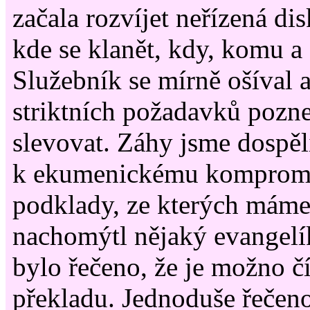
začala rozvíjet neřízená dis
kde se klanět, kdy, komu a
Služebník se mírně ošíval 
striktních požadavků pozne
slevovat. Záhy jsme dospěl
k ekumenickému kompromi
podklady, ze kterých máme 
nachomýtl nějaký evangelík
bylo řečeno, že je možno č
překladu. Jednoduše řečeno