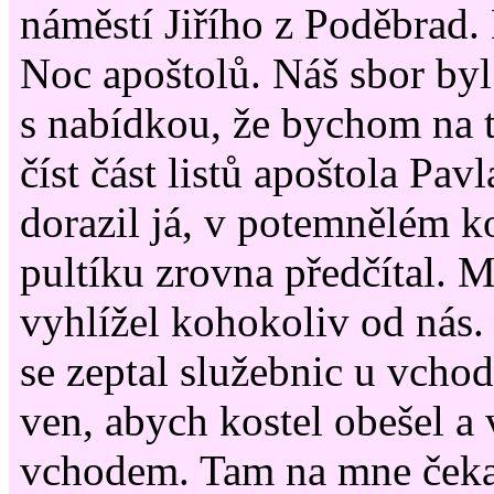
náměstí Jiřího z Poděbrad. 
Noc apoštolů. Náš sbor byl
s nabídkou, že bychom na t
číst část listů apoštola Pav
dorazil já, v potemnělém k
pultíku zrovna předčítal. 
vyhlížel kohokoliv od nás.
se zeptal služebnic u vcho
ven, abych kostel obešel a
vchodem. Tam na mne čeka