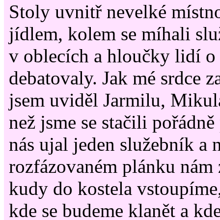
Stoly uvnitř nevelké místn
jídlem, kolem se míhali slu
v oblecích a hloučky lidí 
debatovaly. Jak mé srdce z
jsem uviděl Jarmilu, Mikul
než jsme se stačili pořádně
nás ujal jeden služebník a
rozfázovaném plánku nám z
kudy do kostela vstoupíme
kde se budeme klanět a kde 