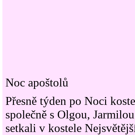
Noc apoštolů
Přesně týden po Noci koste
společně s Olgou, Jarmilo
setkali v kostele Nejsvětěj