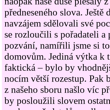
naopak naše duše plesaly z
předneseného slova. Ještě 
navzájem sdělovali své poc
se rozloučili s pořadateli a
pozvání, namířili jsme si t
domovům. Jediná výtka k té
faktická – bylo by vhodněj
nocím větší rozestup. Pak by
z našeho sboru našlo víc pře
by posloužili slovem ostat