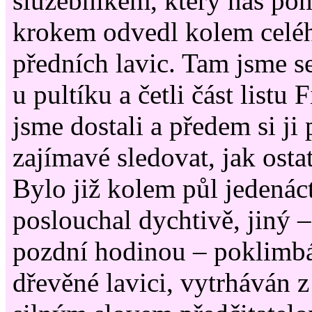
služebníkem, který nás p
krokem odvedl kolem celéh
předních lavic. Tam jsme se
u pultíku a četli část listu
jsme dostali a předem si ji 
zajímavé sledovat, jak ostat
Bylo již kolem půl jedenác
poslouchal dychtivě, jiný –
pozdní hodinou – poklimbá
dřevěné lavici, vytrháván z