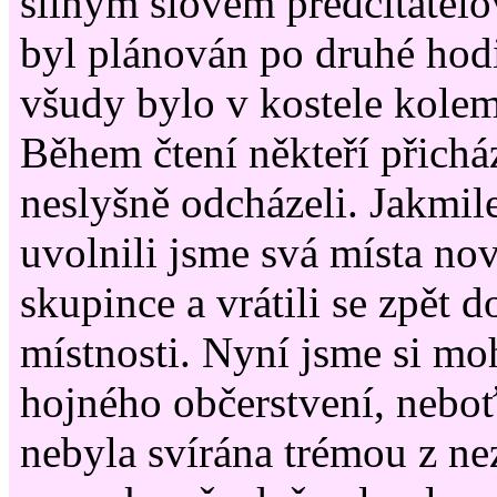
silným slovem předčitatel
byl plánován po druhé hod
všudy bylo v kostele kolem 
Během čtení někteří přicház
neslyšně odcházeli. Jakmile
uvolnili jsme svá místa nov
skupince a vrátili se zpět 
místnosti. Nyní jsme si mo
hojného občerstvení, neboť 
nebyla svírána trémou z n