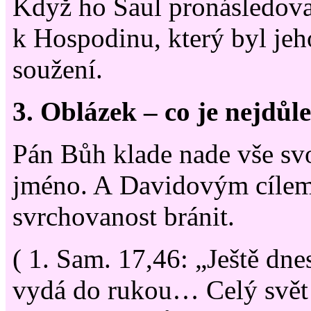
Když ho Saul pronásledova
k Hospodinu, který byl jeh
soužení.
3. Oblázek – co je nejdůle
Pán Bůh klade nade vše sv
jméno. A Davidovým cílem
svrchovanost bránit.
( 1. Sam. 17,46: „Ještě dn
vydá do rukou… Celý svět 