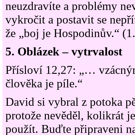
neuzdravíte a problémy nev
vykročit a postavit se nepř
že „boj je Hospodinův.“ (1
5. Oblázek – vytrvalost
Přísloví 12,27: „… vzácn
člověka je píle.“
David si vybral z potoka p
protože nevěděl, kolikrát j
použít. Buďte připraveni n