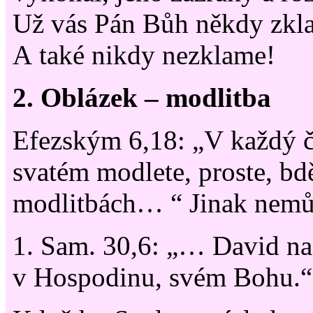
Už vás Pán Bůh někdy zkl
A také nikdy nezklame!
2. Oblázek – modlitba
Efezským 6,18: „V každý č
svatém modlete, proste, bd
modlitbách… “ Jinak nemůž
1. Sam. 30,6: „… David na
v Hospodinu, svém Bohu.“