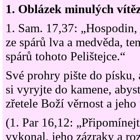
1. Oblázek minulých vítěz
1. Sam. 17,37: „Hospodin, 
ze spárů lva a medvěda, te
spárů tohoto Pelištejce.“
Své prohry pište do písku, a
si vyryjte do kamene, abyste
zřetele Boží věrnost a jeho
(1. Par 16,12: „Připomínejt
vykonal, jeho zázraky a ro