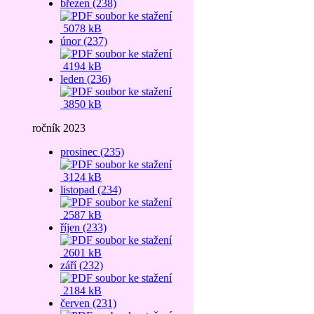
březen (238)
5078 kB
únor (237)
4194 kB
leden (236)
3850 kB
ročník 2023
prosinec (235)
3124 kB
listopad (234)
2587 kB
říjen (233)
2601 kB
září (232)
2184 kB
červen (231)