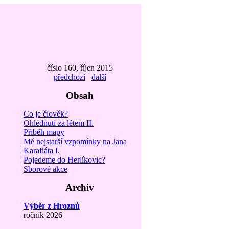
číslo 160, říjen 2015
předchozí
další
Obsah
Co je člověk?
Ohlédnutí za létem II.
Příběh mapy
Mé nejstarší vzpomínky na Jana
Karafiáta I.
Pojedeme do Herlíkovic?
Sborové akce
Archiv
Výběr z Hroznů
ročník 2026