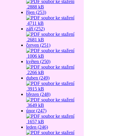
2888 kB
říjen (253)
4711 kB
září (252)
2681 kB
červen (251)
1006 kB
květen (250)
2266 kB
duben (249)
3915 kB
březen (248)
3649 kB
únor (247)
1657 kB
leden (246)