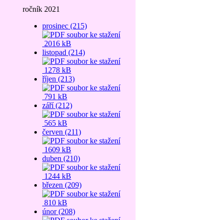
ročník 2021
prosinec (215)
2016 kB
listopad (214)
1278 kB
říjen (213)
791 kB
září (212)
565 kB
červen (211)
1609 kB
duben (210)
1244 kB
březen (209)
810 kB
únor (208)