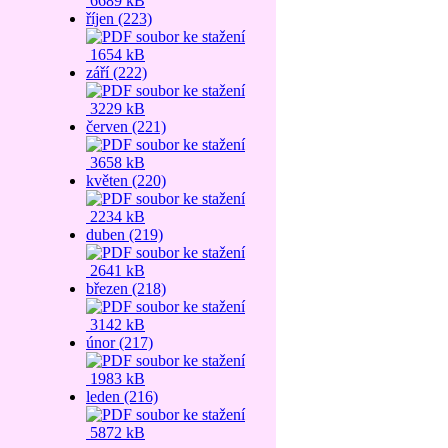
6689 kB
říjen (223)
1654 kB
září (222)
3229 kB
červen (221)
3658 kB
květen (220)
2234 kB
duben (219)
2641 kB
březen (218)
3142 kB
únor (217)
1983 kB
leden (216)
5872 kB