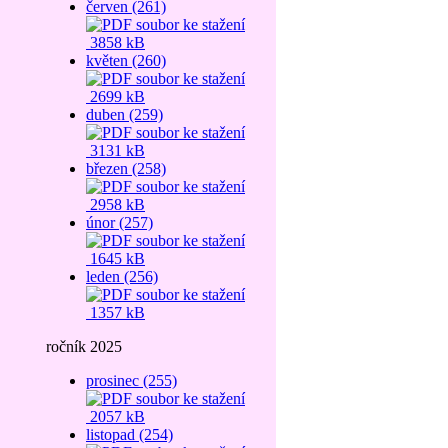
červen (261)
3858 kB
květen (260)
2699 kB
duben (259)
3131 kB
březen (258)
2958 kB
únor (257)
1645 kB
leden (256)
1357 kB
ročník 2025
prosinec (255)
2057 kB
listopad (254)