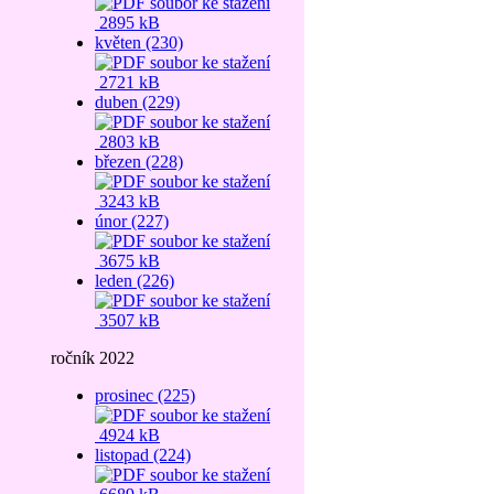
2895 kB
květen (230)
2721 kB
duben (229)
2803 kB
březen (228)
3243 kB
únor (227)
3675 kB
leden (226)
3507 kB
ročník 2022
prosinec (225)
4924 kB
listopad (224)