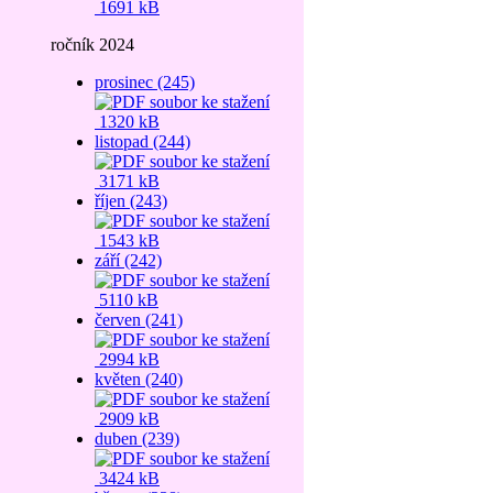
1691 kB
ročník 2024
prosinec (245)
1320 kB
listopad (244)
3171 kB
říjen (243)
1543 kB
září (242)
5110 kB
červen (241)
2994 kB
květen (240)
2909 kB
duben (239)
3424 kB