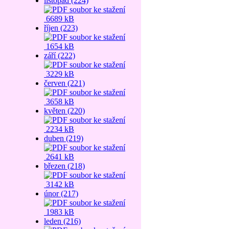
listopad (224)
6689 kB
říjen (223)
1654 kB
září (222)
3229 kB
červen (221)
3658 kB
květen (220)
2234 kB
duben (219)
2641 kB
březen (218)
3142 kB
únor (217)
1983 kB
leden (216)