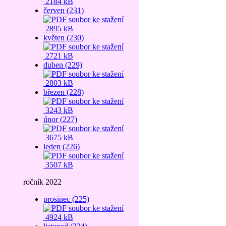
2184 kB
červen (231)
2895 kB
květen (230)
2721 kB
duben (229)
2803 kB
březen (228)
3243 kB
únor (227)
3675 kB
leden (226)
3507 kB
ročník 2022
prosinec (225)
4924 kB