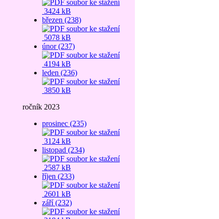
3424 kB
březen (238)
5078 kB
únor (237)
4194 kB
leden (236)
3850 kB
ročník 2023
prosinec (235)
3124 kB
listopad (234)
2587 kB
říjen (233)
2601 kB
září (232)