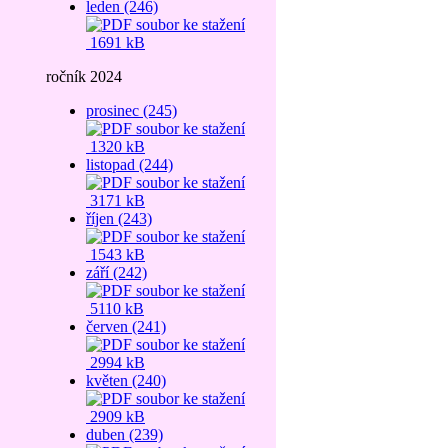
leden (246)
1691 kB
ročník 2024
prosinec (245)
1320 kB
listopad (244)
3171 kB
říjen (243)
1543 kB
září (242)
5110 kB
červen (241)
2994 kB
květen (240)
2909 kB
duben (239)