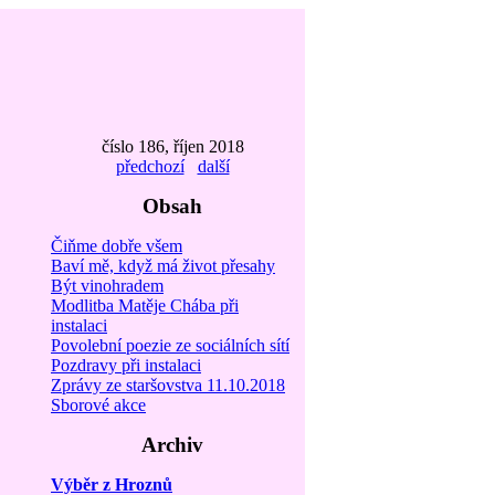
číslo 186, říjen 2018
předchozí
další
Obsah
Čiňme dobře všem
Baví mě, když má život přesahy
Být vinohradem
Modlitba Matěje Chába při
instalaci
Povolební poezie ze sociálních sítí
Pozdravy při instalaci
Zprávy ze staršovstva 11.10.2018
Sborové akce
Archiv
Výběr z Hroznů