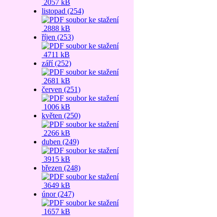
2057 kB
listopad (254)
2888 kB
říjen (253)
4711 kB
září (252)
2681 kB
červen (251)
1006 kB
květen (250)
2266 kB
duben (249)
3915 kB
březen (248)
3649 kB
únor (247)
1657 kB