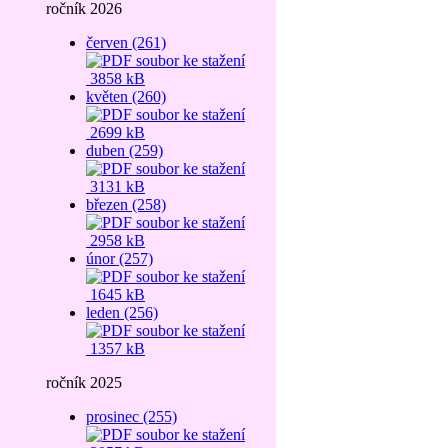
ročník 2026
červen (261)
3858 kB
květen (260)
2699 kB
duben (259)
3131 kB
březen (258)
2958 kB
únor (257)
1645 kB
leden (256)
1357 kB
ročník 2025
prosinec (255)