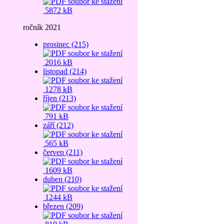
5872 kB
ročník 2021
prosinec (215)
2016 kB
listopad (214)
1278 kB
říjen (213)
791 kB
září (212)
565 kB
červen (211)
1609 kB
duben (210)
1244 kB
březen (209)