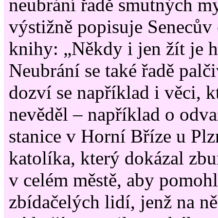
neubrání řadě smutných my
výstižně popisuje Senecův 
knihy: „Někdy i jen žít je h
Neubrání se také řadě palči
dozví se například i věci, 
nevěděl – například o odva
stanice v Horní Bříze u Plz
katolíka, který dokázal zbu
v celém městě, aby pomohli
zbídačelých lidí, jenž na n