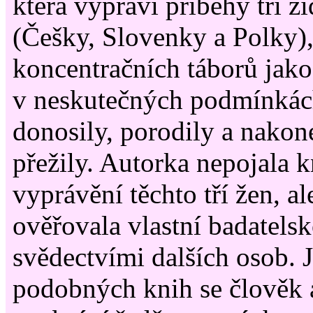
která vypráví příběhy tří 
(Češky, Slovenky a Polky),
koncentračních táborů jako
v neskutečných podmínkách
donosily, porodily a nakone
přežily. Autorka nepojala k
vyprávění těchto tří žen, 
ověřovala vlastní badatelsk
svědectvími dalších osob. 
podobných knih se člověk a