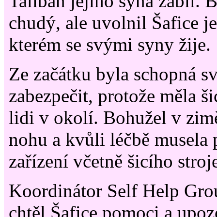
Talibán jejího syna zabil. B
chudý, ale uvolnil Šafice j
kterém se svými syny žije.
Ze začátku byla schopná s
zabezpečit, protože měla šic
lidi v okolí. Bohužel v zim
nohu a kvůli léčbě musela 
zařízení včetně šicího stroj
Koordinátor Self Help Grou
chtěl Šafice pomoci a upoz