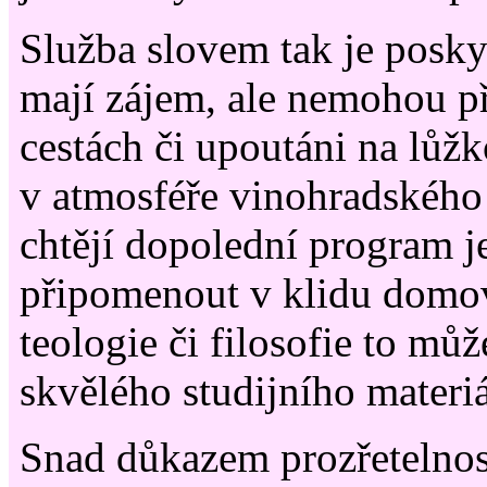
Služba slovem tak je posk
mají zájem, ale nemohou při
cestách či upoutáni na lůžk
v atmosféře vinohradského 
chtějí dopolední program j
připomenout v klidu domov
teologie či filosofie to mů
skvělého studijního materiá
Snad důkazem prozřetelnos