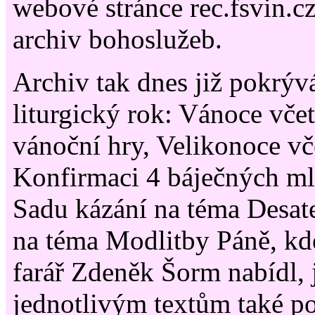
webové stránce rec.fsvin.cz
archiv bohoslužeb.
Archiv tak dnes již pokrývá
liturgický rok: Vánoce vče
vánoční hry, Velikonoce vče
Konfirmaci 4 báječných ml
Sadu kázání na téma Desate
na téma Modlitby Páně, kd
farář Zdeněk Šorm nabídl, 
jednotlivým textům také p