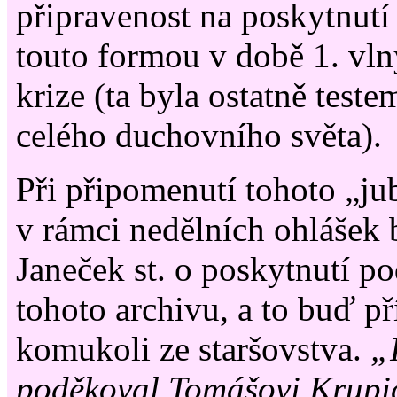
připravenost na poskytnutí
touto formou v době 1. vl
krize (ta byla ostatně teste
celého duchovního světa).
Při připomenutí tohoto „ju
v rámci nedělních ohlášek 
Janeček st. o poskytnutí po
tohoto archivu, a to buď 
komukoli ze staršovstva.
„
poděkoval Tomášovi Krupič