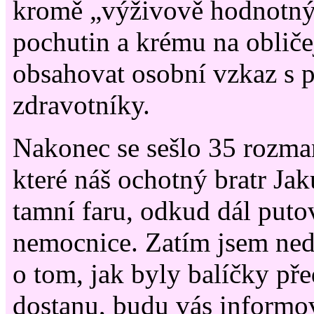
kromě „výživově hodnotný
pochutin a krému na obličej
obsahovat osobní vzkaz s 
zdravotníky.
Nakonec se sešlo 35 rozman
které náš ochotný bratr Jak
tamní faru, odkud dál puto
nemocnice. Zatím jsem ned
o tom, jak byly balíčky pře
dostanu, budu vás informov