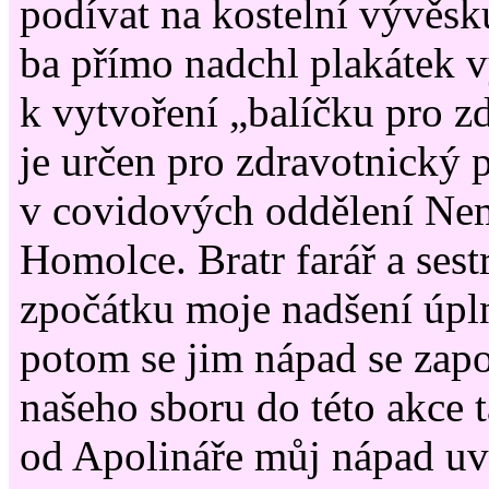
podívat na kostelní vývěsk
ba přímo nadchl plakátek v
k vytvoření „balíčku pro z
je určen pro zdravotnický p
v covidových oddělení Ne
Homolce. Bratr farář a sest
zpočátku moje nadšení úplně
potom se jim nápad se zap
našeho sboru do této akce t
od Apolináře můj nápad uví