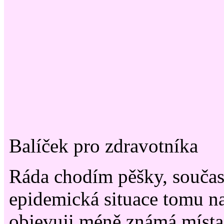
Balíček pro zdravotníka
Ráda chodím pěšky, souča
epidemická situace tomu na
objevuji méně známá místa