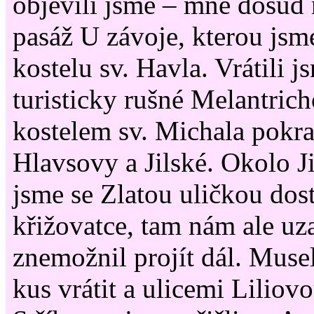
objevili jsme – mně dosud
pasáž U závoje, kterou jsme
kostelu sv. Havla. Vrátili j
turisticky rušné Melantrich
kostelem sv. Michala pokra
Hlavsovy a Jilské. Okolo J
jsme se Zlatou uličkou dost
křižovatce, tam nám ale u
znemožnil projít dál. Musel
kus vrátit a ulicemi Liliov