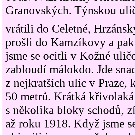
Granovských. Týnskou uli
vrátili do Celetné, Hrzán
prošli do Kamzíkovy a pak 
jsme se ocitli v Kožné ulič
zabloudí málokdo. Jde sna
z nejkratších ulic v Praze, 
50 metrů. Krátká křivolaká
s několika bloky schodů, zí
až roku 1918. Když jsme se 