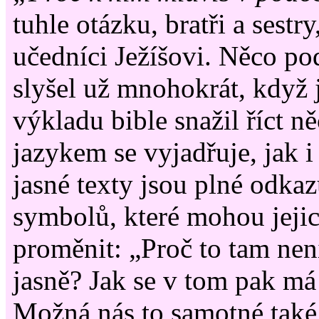
tuhle otázku, bratři a sest
učedníci Ježíšovi. Něco p
slyšel už mnohokrát, když 
výkladu bible snažil říct n
jazykem se vyjadřuje, jak i
jasné texty jsou plné odkaz
symbolů, které mohou jej
proměnit: „Proč to tam nen
jasně? Jak se v tom pak má
Možná nás to samotné také