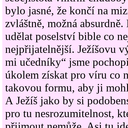
bylo jasné, že končí na mi
zvláštně, možná absurdně.
udělat poselství bible co nej
nejpřijatelnější. Ježíšovu 
mi učedníky“ jsme pochopil
úkolem získat pro víru co n
takovou formu, aby ji mohl
A Ježíš jako by si podoben
pro tu nesrozumitelnost, k
přijmout nemůže. Asi tu jd