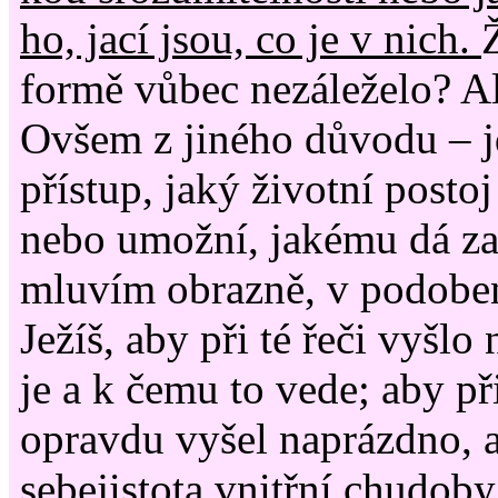
ho, jací jsou, co je v nich.
formě vůbec nezáleželo? Al
Ovšem z jiného důvodu – j
přístup, jaký životní postoj
nebo umožní, jakému dá za
mluvím obrazně, v podoben
Ježíš, aby při té řeči vyšlo
je a k čemu to vede; aby př
opravdu vyšel naprázdno, a
sebejistota vnitřní chudoby