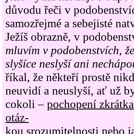
důvodu řeči v podobenstvíc
samozřejmé a sebejisté nat
Ježíš obrazně, v podobenst
mluvím v podobenstvích, že
slyšíce neslyší ani necháp
říkal, že někteří prostě ni
neuvidí a neuslyší, ať už by
cokoli –
pochopení zkrátka
otáz-
kou srozumitelnosti nebo ja