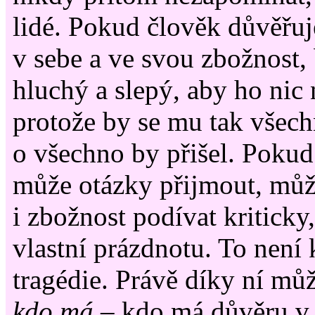
lidé. Pokud člověk důvěřu
v sebe a ve svou zbožnost, 
hluchý a slepý, aby ho nic n
protože by se mu tak všech
o všechno by přišel. Poku
může otázky přijmout, může
i zbožnost podívat kriticky,
vlastní prázdnotu. To není 
tragédie. Právě díky ní můž
kdo má
– kdo má důvěru v