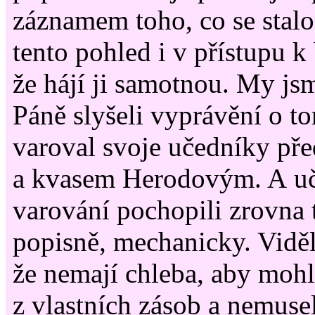
záznamem toho, co se stalo
tento pohled i v přístupu k
že hájí ji samotnou. My jsm
Páně slyšeli vyprávění o to
varoval svoje učedníky pře
a kvasem Herodovým. A uč
varování pochopili zrovna 
popisně, mechanicky. Vidě
že nemají chleba, aby mohli
z vlastních zásob a nemuse