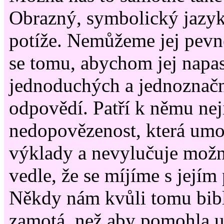
Obrazný, symbolický jazyk
potíže. Nemůžeme jej pevn
se tomu, abychom jej napa
jednoduchých a jednoznač
odpovědí. Patří k němu neji
nedopovězenost, která umo
výklady a nevylučuje možn
vedle, že se míjíme s jejím
Někdy nám kvůli tomu bibl
zamotá, než aby pomohla ud