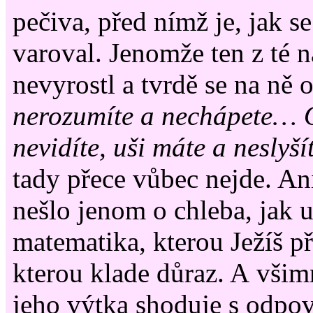
pečiva, před nímž je, jak s
varoval. Jenomže ten z té n
nevyrostl a tvrdě se na ně 
nerozumíte a nechápete… 
nevidíte, uši máte a neslyší
tady přece vůbec nejde. An
nešlo jenom o chleba, jak u
matematika, kterou Ježíš p
kterou klade důraz. A všimně
jeho výtka shoduje s odpov