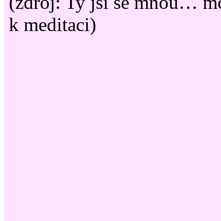
(zdroj: Ty jsi se mnou… mo
k meditaci)