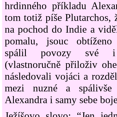
hrdinného příkladu Alexa
tom totiž píše Plutarchos, 
na pochod do Indie a viděl
pomalu, jsouc obtíženo 
spálil povozy své i
(vlastnoručně přiloživ ohe
následovali vojáci a rozdě
mezi nuzné a spálivše o
Alexandra i samy sebe boj
Ježíšovo slovo: “Jen jed