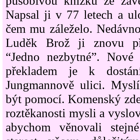
působivou knížku ze závě
Napsal ji v 77 letech a ul
čem mu záleželo. Nedávno
Luděk Brož ji znovu př
“Jedno nezbytné”. Nové
překladem je k dostá
Jungmannově ulici. Mys
být pomocí. Komenský zde
roztěkanosti mysli a vyslov
abychom věnovali stejné