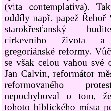
(vita contemplativa). Ta
oddíly např. papež Řehoř
starokřesťanský budit
církevního života a 
gregoriánské reformy. Vů
se však celou vahou své o
Jan Calvin, reformátor mě
reformovaného prote
nepochyboval o tom, že
tohoto biblického místa pe