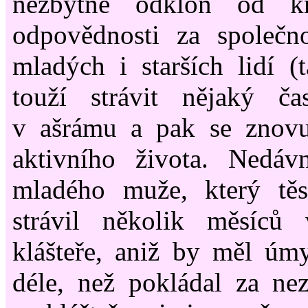
nezbytně odklon od kř
odpovědnosti za společno
mladých i starších lidí (t
touží strávit nějaký č
v ašrámu a pak se znovu
aktivního života. Nedá
mladého muže, který tě
strávil několik měsíců
klášteře, aniž by měl úmy
déle, než pokládal za ne