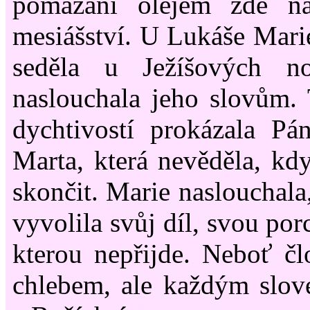
pomazání olejem zde na
mesiášství. U Lukáše Marie
seděla u Ježíšových n
naslouchala jeho slovům.
dychtivostí prokázala Pá
Marta, která nevěděla, kd
skončit. Marie naslouchala,
vyvolila svůj díl, svou por
kterou nepřijde. Neboť čl
chlebem, ale každým slov