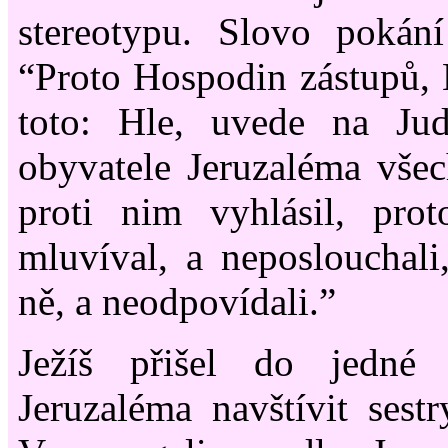
stereotypu. Slovo pokání
“Proto Hospodin zástupů, B
toto: Hle, uvede na Ju
obyvatele Jeruzaléma všec
proti nim vyhlásil, pr
mluvíval, a neposlouchali
ně, a neodpovídali.”
Ježíš přišel do jedné 
Jeruzaléma navštívit sest