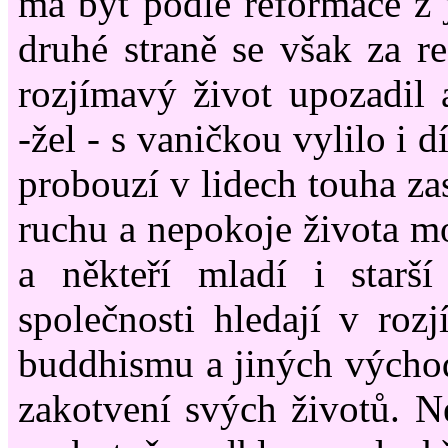
má být podle reformace z
druhé straně se však za r
rozjímavý život upozadil a
-žel - s vaničkou vylilo i 
probouzí v lidech touha zas
ruchu a nepokoje života mo
a někteří mladí i starší
společnosti hledají v rozj
buddhismu a jiných výcho
zakotvení svých životů. 