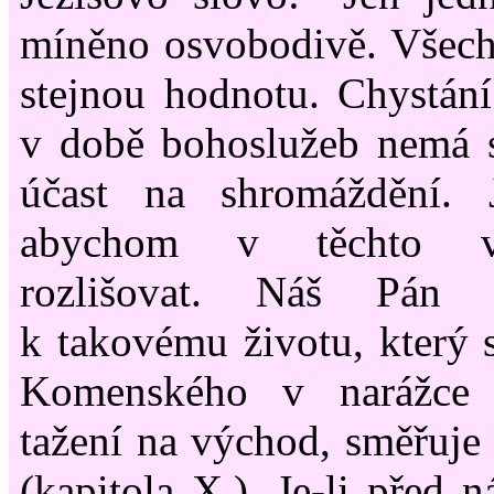
míněno osvobodivě. Všech
stejnou hodnotu. Chystán
v době bohoslužeb nemá s
účast na shromáždění. 
abychom v těchto vě
rozlišovat. Náš Pán 
k takovému životu, který
Komenského v narážce 
tažení na východ, směřuje 
(kapitola X.). Je-li před n