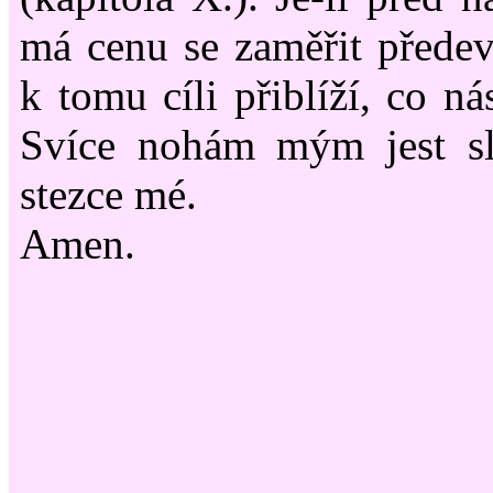
má cenu se zaměřit předev
k tomu cíli přiblíží, co n
Svíce nohám mým jest sl
stezce mé.
Amen.