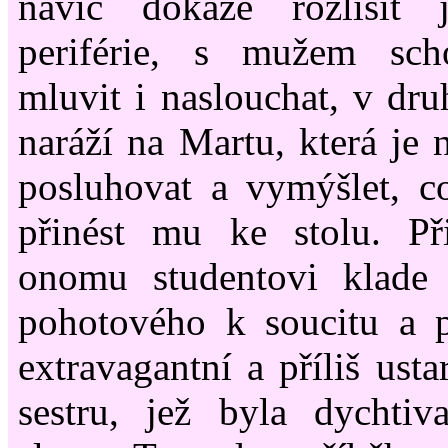
navíc dokáže rozlišit 
periférie, s mužem sch
mluvit i naslouchat, v dru
naráží na Martu, která je 
posluhovat a vymýšlet, co
přinést mu ke stolu. P
onomu studentovi klade
pohotového k soucitu a p
extravagantní a příliš usta
sestru, jež byla dychtiv