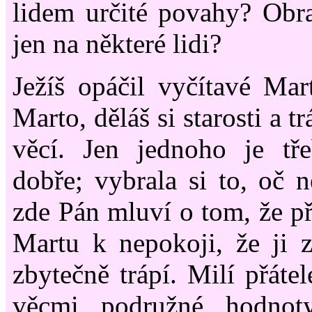
lidem určité povahy? Obr
jen na některé lidi?
Ježíš opáčil vyčítavé Mar
Marto, děláš si starosti a 
věcí. Jen jednoho je tře
dobře; vybrala si to, oč n
zde Pán mluví o tom, že p
Martu k nepokoji, že ji z
zbytečně trápí. Milí přátel
věcmi podružné hodnot