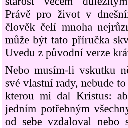
starost věcem důležitý
Právě pro život v dnešn
člověk čelí mnoha nejrůz
může být tato příručka s
Uvedu z původní verze krá
Nebo musím-li vskutku ně
své vlastní rady, nebude to
kterou mi dal Kristus: a
jedním potřebným všechny
od sebe vzdaloval nebo s