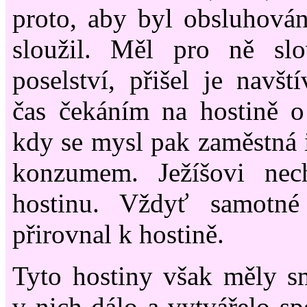
proto, aby byl obsluhová
sloužil. Měl pro ně sl
poselství, přišel je navští
čas čekáním na hostině 
kdy se mysl pak zaměstná
konzumem. Ježíšovi nec
hostinu. Vždyť samotné
přirovnal k hostině.
Tyto hostiny však měly s
v nich dálo a vytvářelo sp