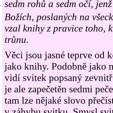
sedm rohů a sedm očí, jen
Božích, poslaných na všec
vzal knihy z pravice toho, k
trůnu.
Věci jsou jasné teprve od 
jako knihy. Podobně jako n
vidí svitek popsaný zevnitř
je ale zapečetěn sedmi peče
tam lze nějaké slovo přečíst
v záhybu svitku. Smysl svit