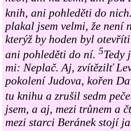
knih, ani pohleděti do nich
plakal jsem velmi, že není 
kterýž by hoden byl otevříti 
5
ani pohleděti do ní.
Tedy j
mi: Neplač. Aj, zvítězilť Lev,
pokolení Judova, kořen Dav
tu knihu a zrušil sedm pečet
jsem, a aj, mezi trůnem a č
mezi starci Beránek stojí j