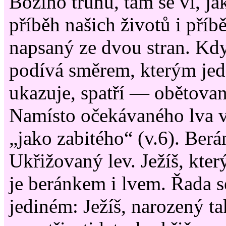
Božího trůnu, tam se ví, j
příběh našich životů i příb
napsaný ze dvou stran. Kdy
podívá směrem, kterým jed
ukazuje, spatří — obětova
Namísto očekávaného lva v
„jako zabitého“ (v.6). Berá
Ukřižovaný lev. Ježíš, který
je beránkem i lvem. Řada 
jediném: Ježíš, narozený t