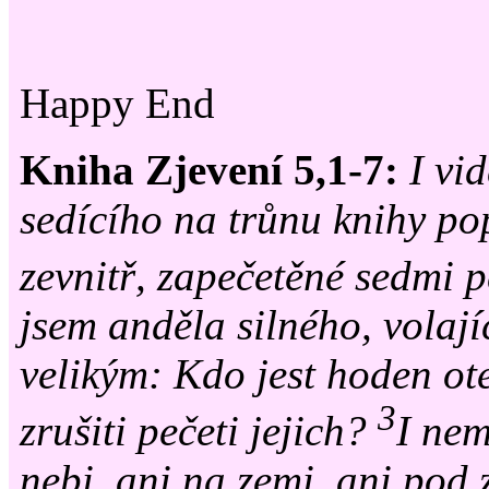
Happy End
Kniha Zjevení 5,1-7:
I vi
sedícího na trůnu knihy pop
zevnitř, zapečetěné sedmi 
jsem anděla silného, volaj
velikým: Kdo jest hoden ote
3
zrušiti pečeti jejich?
I nem
nebi, ani na zemi, ani pod z