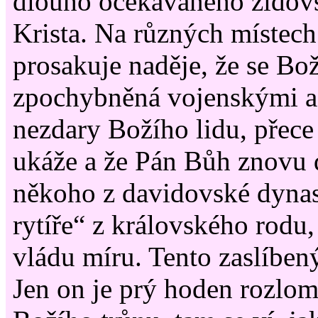
dlouho očekávaného židov
Krista. Na různých místec
prosakuje naděje, že se Bož
zpochybněná vojenskými a
nezdary Božího lidu, přece
ukáže a že Pán Bůh znovu 
někoho z davidovské dynas
rytíře“ z královského rodu,
vládu míru. Tento zaslíbený
Jen on je prý hoden rozlomi