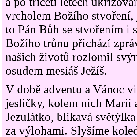
a po třiceti letech ukřižov
vrcholem Božího stvoření, 
to Pán Bůh se stvořením i 
Božího trůnu přichází zpráv
našich životů rozlomil svý
osudem mesiáš Ježíš.
V době adventu a Vánoc vi
jesličky, kolem nich Marii 
Jezulátko, blikavá světýlk
za výlohami. Slyšíme kole