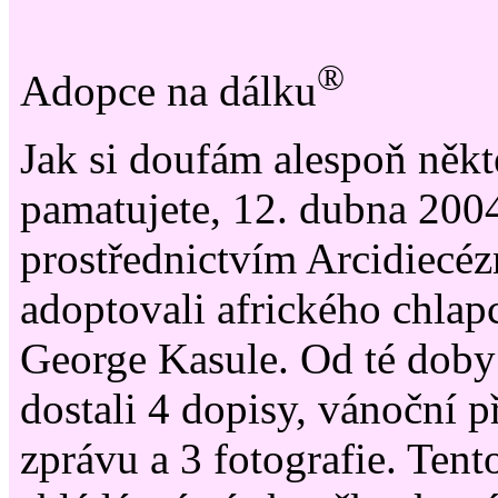
®
Adopce na dálku
Jak si doufám alespoň někt
pamatujete, 12. dubna 200
prostřednictvím Arcidiecéz
adoptovali afrického chla
George Kasule. Od té doby
dostali 4 dopisy, vánoční p
zprávu a 3 fotografie. Ten