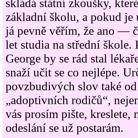
skládá státní zkoušky, kter
základní školu, a pokud je
já pevně věřím, že ano — č
let studia na střední škole
George by se rád stal lékař
snaží učit se co nejlépe. Ur
povzbudivých slov také od
„adoptivních rodičů“, neje
vás prosím pište, kreslete, 
odeslání se už postarám.