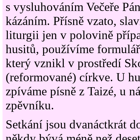
s vysluhováním Večeře Pán
kázáním. Přísně vzato, sla
liturgii jen v polovině pří
husitů, používíme formulář
který vznikl v prostředí Sk
(reformované) církve. U hu
zpíváme písně z Taizé, u n
zpěvníku.
Setkání jsou dvanáctkrát do
někdy bývá méně než dese