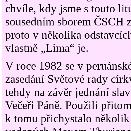
chvíle, kdy jsme s touto lit
sousedním sborem ČSCH za
proto v několika odstavcíc
vlastně „Lima“ je.
V roce 1982 se v peruánsk
zasedání Světové rady církv
tehdy na závěr jednání slav
Večeři Páně. Použili přitom
k tomu přichystalo několik