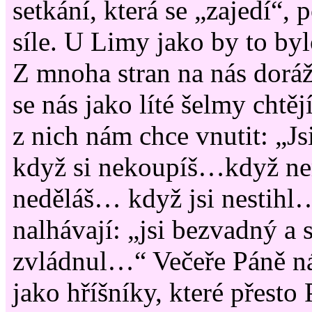
setkání, která se „zajedí“, p
síle. U Limy jako by to by
Z mnoha stran na nás doráže
se nás jako líté šelmy chtěj
z nich nám chce vnutit: „J
když si nekoupíš…když 
neděláš… když jsi nestihl
nalhávají: „jsi bezvadný a s
zvládnul…“ Večeře Páně ná
jako hříšníky, které přesto