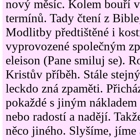
nový měsíc. Kolem bouří v
termínů. Tady čtení z Bible
Modlitby předtištěné i kos
vyprovozené společným z
eleison (Pane smiluj se). 
Kristův příběh. Stále stejn
leckdo zná zpaměti. Přichá
pokaždé s jiným nákladem s
nebo radostí a nadějí. Tak
něco jiného. Slyšíme, jíme 