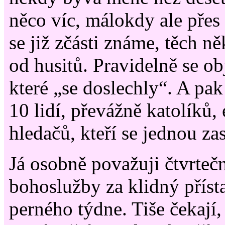
něco víc, málokdy ale přes 
se již zčásti známe, těch ně
od husitů. Pravidelně se ob
které „se doslechly“. A pak
10 lidí, převážně katolíků,
hledačů, kteří se jednou zas
Já osobně považuji čtvrtečn
bohoslužby za klidný příst
perného týdne. Tiše čekají