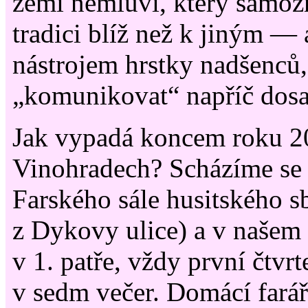
zemi nemluví, který samoz
tradici blíž než k jiným — 
nástrojem hrstky nadšenců, 
„komunikovat“ napříč dos
Jak vypadá koncem roku 2
Vinohradech? Scházíme se 
Farského sále husitského s
z Dykovy ulice) a v našem
v 1. patře, vždy první čtvr
v sedm večer. Domácí fará