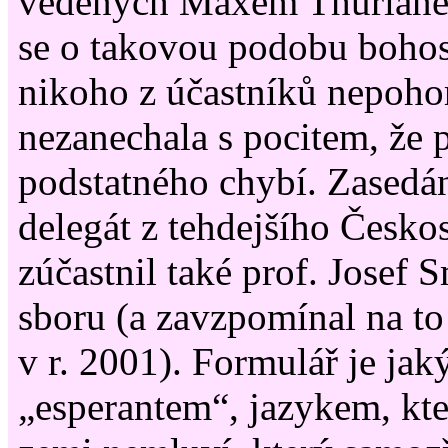
vedených Maxem Thurianem
se o takovou podobu bohos
nikoho z účastníků nepohorš
nezanechala s pocitem, že p
podstatného chybí. Zasedán
delegát z tehdejšího Česko
zúčastnil také prof. Josef 
sboru (a zavzpomínal na to
v r. 2001). Formulář je ja
„esperantem“, jazykem, kt