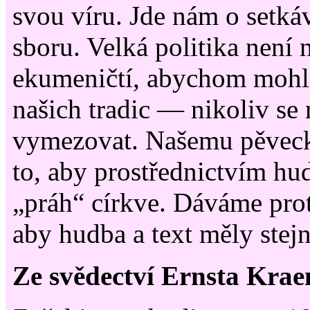
svou víru. Jde nám o setká
sboru. Velká politika není 
ekumeničtí, abychom mohli
našich tradic — nikoliv se
vymezovat. Našemu pěveck
to, aby prostřednictvím hu
„práh“ církve. Dáváme prot
aby hudba a text měly stejn
Ze svědectví Ernsta Kra