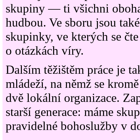
skupiny — ti všichni oboh
hudbou. Ve sboru jsou také
skupinky, ve kterých se čte
o otázkách víry.
Dalším těžištěm práce je ta
mládeží, na němž se kromě n
dvě lokální organizace. Za
starší generace: máme skup
pravidelné bohoslužby v 