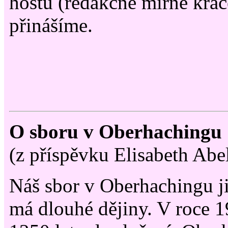
hostů (redakčně mírně krác
přinášíme.
O sboru v Oberhachingu
(z příspěvku Elisabeth Abe
Náš sbor v Oberhachingu 
má dlouhé dějiny. V roce 19