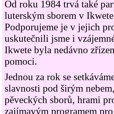
Od roku 1984 trvá také part
luterským sborem v Ikwete 
Podporujeme je v jejich pr
uskutečnili jsme i vzájemn
Ikwete byla nedávno zřízen
pomoci.
Jednou za rok se setkávám
slavnosti pod širým nebem
pěveckých sborů, hrami pro
zajímavým programem pro m