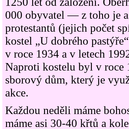
1250 let od založení. Ober
000 obyvatel — z toho je a
protestantů (jejich počet sp
kostel „U dobrého pastýře
v roce 1934 a v letech 1992
Naproti kostelu byl v roce
sborový dům, který je vyu
akce.
Každou neděli máme bohos
máme asi 30-40 křtů a kol