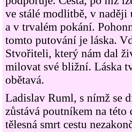
podporuje. Cesta, po níž lz
ve stálé modlitbě, v naději
a v trvalém pokání. Pohonn
tomto putování je láska. V
Stvořiteli, který nám dal ži
milovat své bližní. Láska t
obětavá.
Ladislav Ruml, s nímž se d
zůstává poutníkem na této 
tělesná smrt cestu nezakon