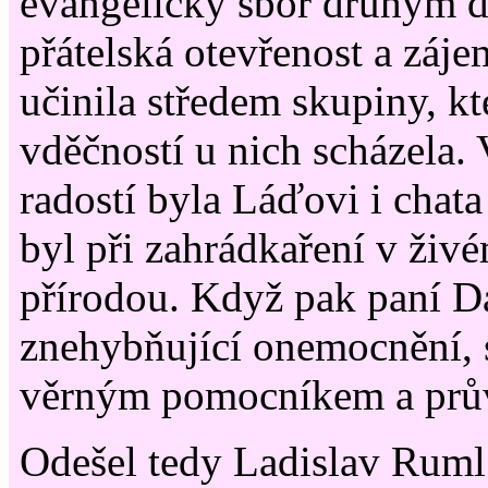
evangelický sbor druhým 
přátelská otevřenost a zájem
učinila středem skupiny, kt
vděčností u nich scházela.
radostí byla Láďovi i chata
byl při zahrádkaření v živé
přírodou. Když pak paní D
znehybňující onemocnění, s
věrným pomocníkem a prů
Odešel tedy Ladislav Ruml 