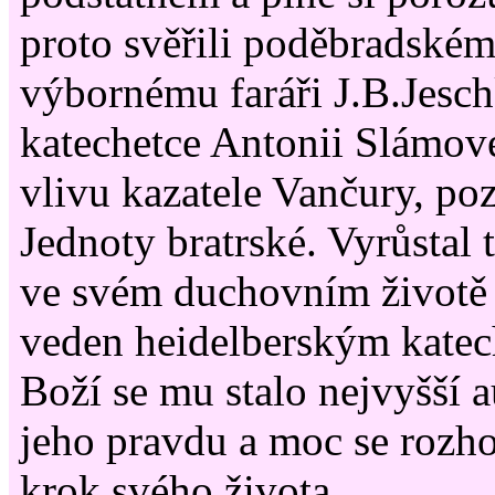
proto svěřili poděbradském
výbornému faráři J.B.Jesch
katechetce Antonii Slámov
vlivu kazatele Vančury, po
Jednoty bratrské. Vyrůstal
ve svém duchovním životě 
veden heidelberským kate
Boží se mu stalo nejvyšší a
jeho pravdu a moc se rozho
krok svého života.