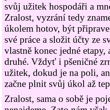
svůj užitek hospodáři a m
Zralost, vyzrání tedy znam
úkolem hotov, být připrave
své práce a složit účty ze s
vlastně konec jedné etapy, 
druhé. Vždyť i pšeničné zr
užitek, dokud je na poli, ani
začne plnit svůj úkol až tep
Zralost, sama o sobě je poj
nenajdeme. Zato nám však 