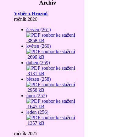
Archiv
Výběr z Hroznů
ročník 2026
červen (261)
3858 kB
květen (260)
2699 kB
duben (259)
3131 kB
březen (258)
2958 kB
únor (257)
1645 kB
leden (256)
1357 kB
ročník 2025