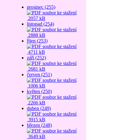
prosinec (255)
2057 kB
listopad (254)
2888 kB
říjen (253)
4711 kB
září (252)
2681 kB
červen (251)
1006 kB
květen (250)
2266 kB
duben (249)
3915 kB
březen (248)
3649 kB