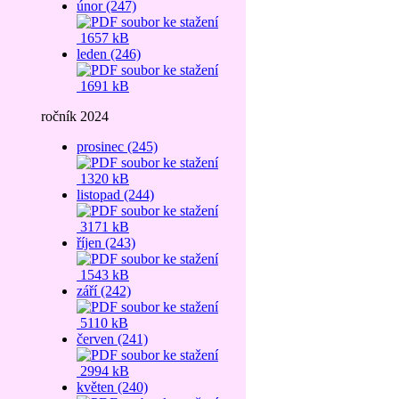
únor (247)
1657 kB
leden (246)
1691 kB
ročník 2024
prosinec (245)
1320 kB
listopad (244)
3171 kB
říjen (243)
1543 kB
září (242)
5110 kB
červen (241)
2994 kB
květen (240)