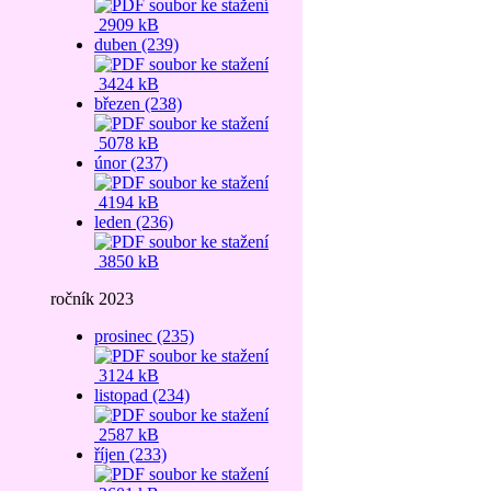
2909 kB
duben (239)
3424 kB
březen (238)
5078 kB
únor (237)
4194 kB
leden (236)
3850 kB
ročník 2023
prosinec (235)
3124 kB
listopad (234)
2587 kB
říjen (233)