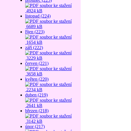
prosinec (225)
4924 kB
listopad (224)
6689 kB
říjen (223)
1654 kB
září (222)
3229 kB
červen (221)
3658 kB
květen (220)
2234 kB
duben (219)
2641 kB
březen (218)
3142 kB
únor (217)