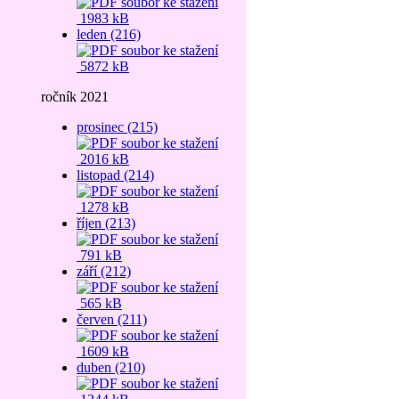
1983 kB
leden (216)
5872 kB
ročník 2021
prosinec (215)
2016 kB
listopad (214)
1278 kB
říjen (213)
791 kB
září (212)
565 kB
červen (211)
1609 kB
duben (210)