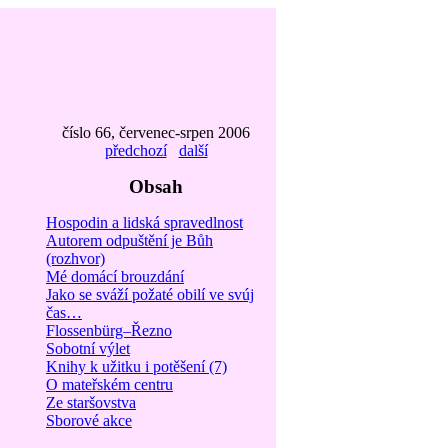
číslo 66, červenec-srpen 2006
předchozí
další
Obsah
Hospodin a lidská spravedlnost
Autorem odpuštění je Bůh
(rozhvor)
Mé domácí brouzdání
Jako se sváží požaté obilí ve svúj
čas…
Flossenbürg–Řezno
Sobotní výlet
Knihy k užitku i potěšení (7)
O mateřském centru
Ze staršovstva
Sborové akce